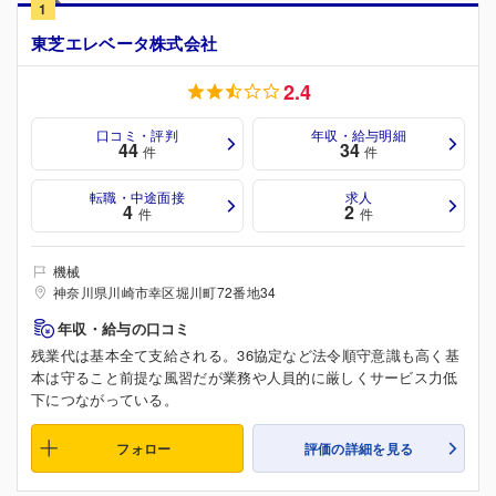
1
東芝エレベータ株式会社
2.4
口コミ・評判
年収・給与明細
44
34
件
件
転職・中途面接
求人
4
2
件
件
機械
神奈川県川崎市幸区堀川町72番地34
年収・給与の口コミ
残業代は基本全て支給される。36協定など法令順守意識も高く基
本は守ること前提な風習だが業務や人員的に厳しくサービス力低
下につながっている。
フォロー
評価の詳細を見る