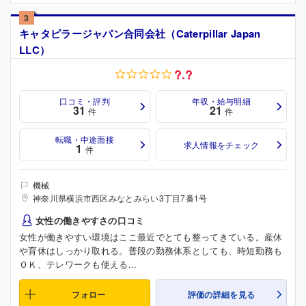
3
キャタピラージャパン合同会社（Caterpillar Japan
LLC）
?.?
口コミ・評判
年収・給与明細
31
21
件
件
転職・中途面接
求人情報をチェック
1
件
機械
神奈川県横浜市西区みなとみらい3丁目7番1号
女性の働きやすさの口コミ
女性が働きやすい環境はここ最近でとても整ってきている。産休
や育休はしっかり取れる。普段の勤務体系としても、時短勤務も
ＯＫ、テレワークも使える...
フォロー
評価の詳細を見る