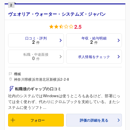
2
ヴェオリア・ウォーター・システムズ・ジャパン
2.5
口コミ・評判
年収・給与明細
2
2
件
件
転職・中途面接
求人情報をチェック
0
件
機械
神奈川県横浜市港北区新横浜2-2-8
転職後のギャップの口コミ
社内のシステムではWindowsは使うところもあるけど、部署にっ
ては全く使わず、代わりにクロムブックを支給している。またシ
ステムに使うソフト...
フォロー
評価の詳細を見る