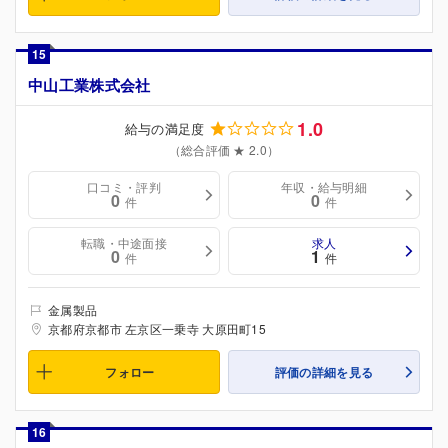
15
中山工業株式会社
1.0
給与の満足度
（総合評価 ★ 2.0）
口コミ・評判
年収・給与明細
0
0
件
件
転職・中途面接
求人
0
1
件
件
金属製品
京都府京都市 左京区一乗寺 大原田町15
フォロー
評価の詳細を見る
16