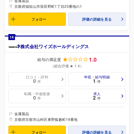
金属製品
京都府福知山市長田野町1丁目20番地の1
フォロー
評価の詳細を見る
14
株式会社ワイズホールディングス
1.0
給与の満足度
（総合評価 ★ 1.4）
口コミ・評判
年収・給与明細
0
1
件
件
転職・中途面接
求人
0
2
件
件
金属製品
京都府京都市山科区東野狐藪町16番地
フォロー
評価の詳細を見る