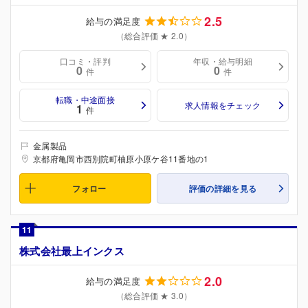
2.5
給与の満足度
（総合評価 ★ 2.0）
口コミ・評判
年収・給与明細
0
0
件
件
転職・中途面接
求人情報をチェック
1
件
金属製品
京都府亀岡市西別院町柚原小原ケ谷11番地の1
フォロー
評価の詳細を見る
11
株式会社最上インクス
2.0
給与の満足度
（総合評価 ★ 3.0）