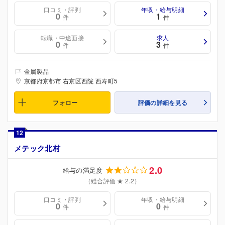
口コミ・評判
年収・給与明細
0
1
件
件
転職・中途面接
求人
0
3
件
件
金属製品
京都府京都市 右京区西院 西寿町5
フォロー
評価の詳細を見る
12
メテック北村
2.0
給与の満足度
（総合評価 ★ 2.2）
口コミ・評判
年収・給与明細
0
0
件
件