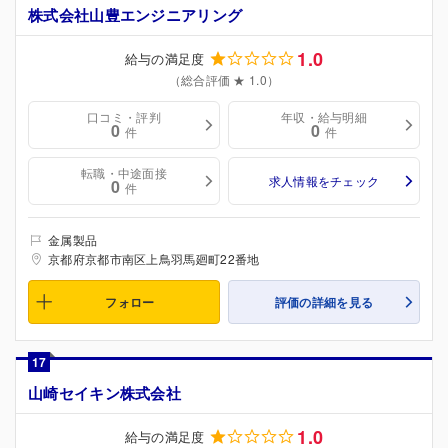
株式会社山豊エンジニアリング
1.0
給与の満足度
（総合評価 ★ 1.0）
口コミ・評判
年収・給与明細
0
0
件
件
転職・中途面接
求人情報をチェック
0
件
金属製品
京都府京都市南区上鳥羽馬廻町22番地
フォロー
評価の詳細を見る
17
山崎セイキン株式会社
1.0
給与の満足度