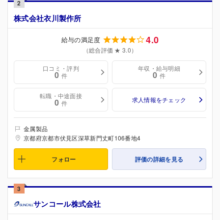
2
株式会社衣川製作所
4.0
給与の満足度
（総合評価 ★ 3.0）
口コミ・評判
年収・給与明細
0
0
件
件
転職・中途面接
求人情報をチェック
0
件
金属製品
京都府京都市伏見区深草新門丈町106番地4
フォロー
評価の詳細を見る
3
サンコール株式会社