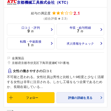
京都機械工具株式会社（KTC）
2.1
給与の満足度
（総合評価 ★ 2.3）
口コミ・評判
年収・給与明細
9
7
件
件
転職・中途面接
求人情報をチェック
1
件
金属製品
京都府京都市伏見区下鳥羽渡瀬町101番地
女性の働きやすさの口コミ
不可能と思われる。女性社員は男性と比較し1:9程度と少なく活躍
する女性は非常に注目される。しかし工場をもつ企業であるため
か、長期在籍している...
フォロー
評価の詳細を見る