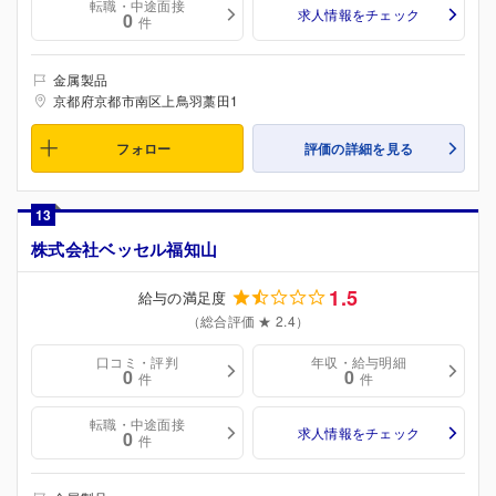
転職・中途面接
求人情報をチェック
0
件
金属製品
京都府京都市南区上鳥羽藁田1
フォロー
評価の詳細を見る
13
株式会社ベッセル福知山
1.5
給与の満足度
（総合評価 ★ 2.4）
口コミ・評判
年収・給与明細
0
0
件
件
転職・中途面接
求人情報をチェック
0
件