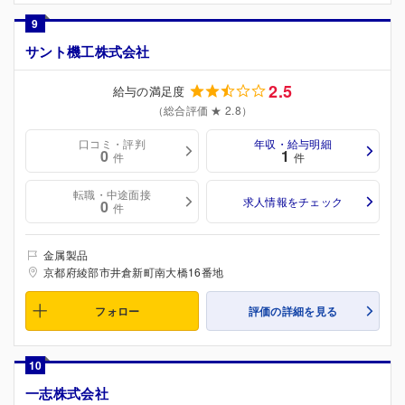
9
サント機工株式会社
2.5
給与の満足度
（総合評価 ★ 2.8）
口コミ・評判
年収・給与明細
0
1
件
件
転職・中途面接
求人情報をチェック
0
件
金属製品
京都府綾部市井倉新町南大橋16番地
フォロー
評価の詳細を見る
10
一志株式会社