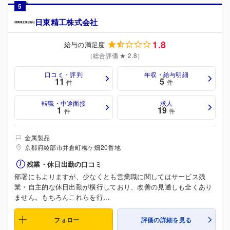
5
日東精工株式会社
1.8
給与の満足度
（総合評価 ★ 2.8）
口コミ・評判
年収・給与明細
11
5
件
件
転職・中途面接
求人
1
19
件
件
金属製品
京都府綾部市井倉町梅ケ畑20番地
残業・休日出勤の口コミ
部署にもよりますが、少なくとも営業職に関してはサービス残
業・自主的な休日出勤が横行しており、改善の見通しも全くあり
ません。もちろんこれらを行...
フォロー
評価の詳細を見る