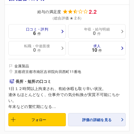
2.2
給与の満足度
（総合評価 ★ 2.6）
口コミ・評判
年収・給与明細
6
0
件
件
転職・中途面接
求人
0
10
件
件
金属製品
京都府京都市南区吉祥院向田西町11番地
長所・短所の口コミ
1日１２時間以上拘束され、有給休暇も取り辛い状況。
連休もほとんどなく、仕事外での気分転換が実質不可能にちか
い。
年末などの繁忙期になる...
フォロー
評価の詳細を見る