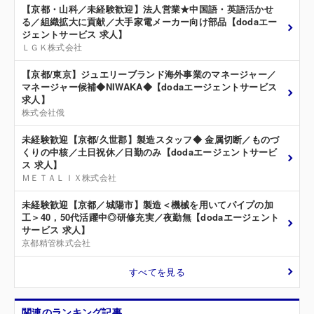
【京都・山科／未経験歓迎】法人営業★中国語・英語活かせ
る／組織拡大に貢献／大手家電メーカー向け部品【dodaエー
ジェントサービス 求人】
ＬＧＫ株式会社
【京都/東京】ジュエリーブランド海外事業のマネージャー／
マネージャー候補◆NIWAKA◆【dodaエージェントサービス
求人】
株式会社俄
未経験歓迎【京都/久世郡】製造スタッフ◆ 金属切断／ものづ
くりの中核／土日祝休／日勤のみ【dodaエージェントサービ
ス 求人】
ＭＥＴＡＬＩＸ株式会社
未経験歓迎【京都／城陽市】製造＜機械を用いてパイプの加
工＞40，50代活躍中◎研修充実／夜勤無【dodaエージェント
サービス 求人】
京都精管株式会社
すべてを見る
関連のランキング記事