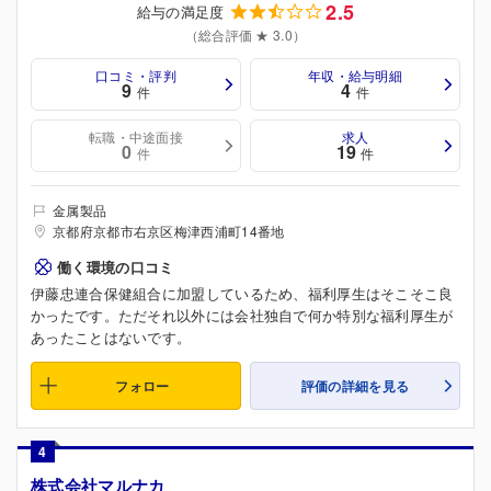
2.5
給与の満足度
（総合評価 ★ 3.0）
口コミ・評判
年収・給与明細
9
4
件
件
転職・中途面接
求人
0
19
件
件
金属製品
京都府京都市右京区梅津西浦町14番地
働く環境の口コミ
伊藤忠連合保健組合に加盟しているため、福利厚生はそこそこ良
かったです。ただそれ以外には会社独自で何か特別な福利厚生が
あったことはないです。
フォロー
評価の詳細を見る
4
株式会社マルナカ