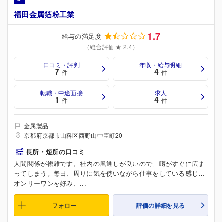
福田金属箔粉工業
1.7
給与の満足度
（総合評価 ★ 2.4）
口コミ・評判
年収・給与明細
7
4
件
件
転職・中途面接
求人
1
4
件
件
金属製品
京都府京都市山科区西野山中臣町20
長所・短所の口コミ
人間関係が複雑です。社内の風通しが良いので、噂がすぐに広ま
ってしまう。毎日、周りに気を使いながら仕事をしている感じ…
オンリーワンを好み、...
フォロー
評価の詳細を見る