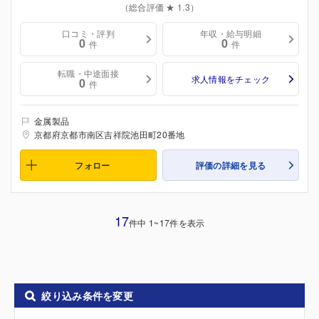
（総合評価 ★ 1.3）
口コミ・評判
年収・給与明細
0
0
件
件
転職・中途面接
求人情報をチェック
0
件
金属製品
京都府京都市南区吉祥院池田町20番地
フォロー
評価の詳細を見る
17
件中 1~17件を表示
絞り込み条件を変更