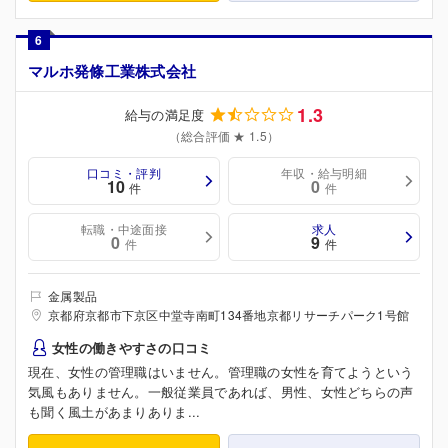
6
マルホ発條工業株式会社
1.3
給与の満足度
（総合評価 ★ 1.5）
口コミ・評判
年収・給与明細
10
0
件
件
転職・中途面接
求人
0
9
件
件
金属製品
京都府京都市下京区中堂寺南町134番地京都リサーチパーク1号館
女性の働きやすさの口コミ
現在、女性の管理職はいません。管理職の女性を育てようという
気風もありません。一般従業員であれば、男性、女性どちらの声
も聞く風土があまりありま...