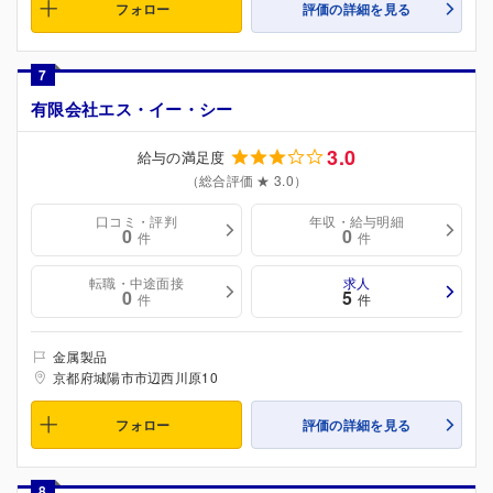
フォロー
評価の詳細を見る
7
有限会社エス・イー・シー
3.0
給与の満足度
（総合評価 ★ 3.0）
口コミ・評判
年収・給与明細
0
0
件
件
転職・中途面接
求人
0
5
件
件
金属製品
京都府城陽市市辺西川原10
フォロー
評価の詳細を見る
8