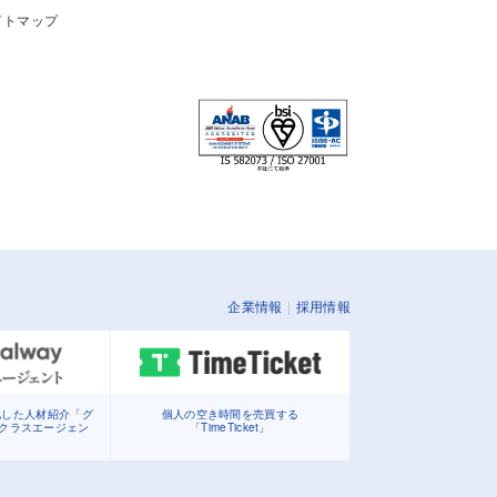
イトマップ
企業情報
採用情報
化した人材紹介「グ
個人の空き時間を売買する
イクラスエージェン
「TimeTicket」
」