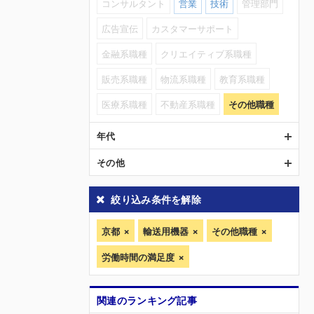
コンサルタント
営業
技術
管理部門
広告宣伝
カスタマーサポート
金融系職種
クリエイティブ系職種
販売系職種
物流系職種
教育系職種
医療系職種
不動産系職種
その他職種
年代
その他
絞り込み条件を解除
京都
輸送用機器
その他職種
労働時間の満足度
関連のランキング記事