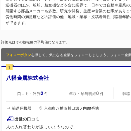
送機器のほか、船舶、航空機などを含む業界で、日本では自動車産業の
展開する部品メーカーも多数。研究や開発、生産や営業の仕事がありま
労働時間の満足度などの評価の他、地域・業界・投稿者属性（職種年齢
ができます。
評価点はその他職種の平均値になります。
フォローボタン
を押して、気になる企業をフォローしましょう。フォロー企
1
八幡金属株式会社
2
0
口コミ・評判
年収・給与明細
転職
件
件
輸送用機器
京都府八幡市川口堀ノ内88番地
出世の口コミ
人の入れ替わりが激しいようなので、