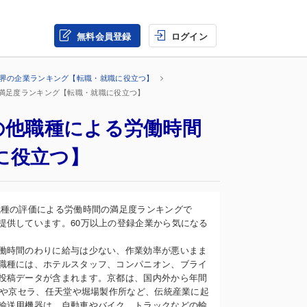
無料会員登録
ログイン
業界の企業ランキング【転職・就職に役立つ】
の満足度ランキング【転職・就職に役立つ】
の他職種による労働時間
に役立つ】
職種の評価による労働時間の満足度ランキングで
提供しています。60万以上の登録企業から気になる
働時間のわりに給与は少ない、作業効率が悪いまま
職種には、ホテルスタッフ、コンパニオン、ブライ
投稿データが含まれます。京都は、国内外から年間
所や京セラ、任天堂や堀場製作所など、伝統産業に起
輸送用機器は、自動車やバイク、トラックなどの輸