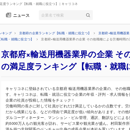
満足度ランキング【転職・就職に役立つ】
| キャリコネ
ニュース
ンキング
京都府の企業ランキング【転職・就職に役立つ】
京都府×輸送用機器
【転職・就職に役立つ】
京都府×輸送用機器業界の企業 その他職種による労働時間
京都府×輸送用機器業界の企業 そ
の満足度ランキング【転職・就職
キャリコネに登録されている京都府 輸送用機器業界の企業の、その他
す。キャリコネは、転職・就活に役立つ企業の年収・評判・求人情報を
企業の社員が投稿した情報をチェック！
労働時間の長さに対して社員がどれだけ満足しているかの点数です。労
だから残業になる、などの理由で満足度が低い傾向があります。その他
ダルコーディネーター、マンション・ビル管理、通訳、翻訳などによる
約5000万人もの観光客が訪れ、サービス業や観光業が盛ん。村田製作
源を持つ非財閥系のベンチャー出身の成長企業が本社を置いています。