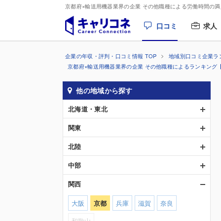
京都府×輸送用機器業界の企業 その他職種による労働時間の
口コミ
求人
企業の年収・評判・口コミ情報 TOP
地域別口コミ企業ラ
京都府×輸送用機器業界の企業 その他職種によるランキング
他の地域から探す
北海道・東北
関東
北陸
中部
関西
大阪
京都
兵庫
滋賀
奈良
和歌山