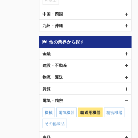
中国・四国
九州・沖縄
他の業界から探す
金融
建設・不動産
物流・運送
資源
電気・精密
機械
電気機器
輸送用機器
精密機器
その他製品
食品