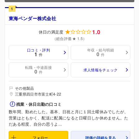
1
東海ベンダー株式会社
1.0
休日の満足度
（総合評価 ★ 1.5）
口コミ・評判
年収・給与明細
1
0
件
件
転職・中途面接
求人情報をチェック
0
件
その他製品
三重県四日市市富士町4-22
残業・休日出勤の口コミ
数年間、勤めたした。基本、日祝と月に１回土曜休みでしたが、
営業はともかく、配送に配属になると日曜日しか休めません。た
だある程度、自分の思うよ...
フォロー
評価の詳細を見る