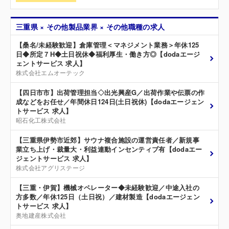
三重県 × その他製品業界 × その他職種の求人
【桑名/未経験歓迎】倉庫管理＜マネジメント業務＞年休125
日◆所定７H◆土日祝休◆福利厚生・働き方◎【dodaエージ
ェントサービス 求人】
株式会社エムオーテック
【四日市市】出荷管理担当◇出光興産G／出荷作業や伝票の作
成などをお任せ／年間休日124日(土日祝休)【dodaエージェン
トサービス 求人】
昭石化工株式会社
【三重県伊勢市近郊】サウナ複合施設の運営責任者／新規事
業立ち上げ・裁量大・利益連動インセンティブ有【dodaエー
ジェントサービス 求人】
株式会社アグリステージ
【三重・伊賀】機械オペレーター◆未経験歓迎／中途入社の
方多数／年休125日（土日祝）／建材製造【dodaエージェン
トサービス 求人】
奥地建産株式会社