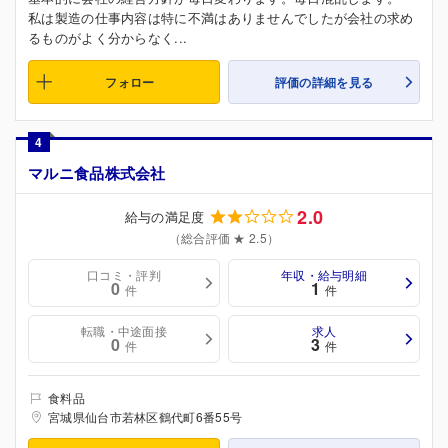
私は製造の仕事内容は特に不満はありませんでしたが会社の求め
るものがよく分からなく...
フォロー
評価の詳細を見る
4
マルニ食品株式会社
2.0
給与の満足度
（総合評価 ★ 2.5）
口コミ・評判
年収・給与明細
0
1
件
件
転職・中途面接
求人
0
3
件
件
食料品
宮城県仙台市若林区鶴代町6番55号