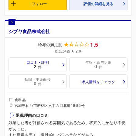
フォロー
評価の詳細を見る
5
シブヤ食品株式会社
1.5
給与の満足度
（総合評価 ★ 2.0）
口コミ・評判
年収・給与明細
2
0
件
件
転職・中途面接
求人情報をチェック
0
件
食料品
宮城県仙台市若林区六丁の目北町16番5号
退職理由の口コミ
残業した者が評価される雰囲気であるため、将来的にかなり不安
があった。
また環境も悪く、慢性的にパワハラなどがある。