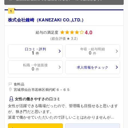
1
株式会社鐘崎（KANEZAKI CO.,LTD.）
4.0
給与の満足度
（総合評価 ★ 3.2）
口コミ・評判
年収・給与明細
1
0
件
件
転職・中途面接
求人情報をチェック
0
件
食料品
宮城県仙台市若林区鶴代町６－６５
女性の働きやすさの口コミ
女性が活躍できる職場だったので、管理職も目指せると思います
が、狭き門だと思います。
派遣で働かせていただいたので詳しいことはわかりませんが...