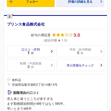
フォロー
評価の詳細を見る
2
プリンス食品株式会社
3.0
給与の満足度
（総合評価 ★ 1.3）
口コミ・評判
年収・給与明細
1
0
件
件
転職・中途面接
求人情報をチェック
0
件
食料品
宮城県塩竈市港町2丁目14番13号
退職理由の口コミ
求人表と違うところが多すぎる
まず勤務開始時間が8時ではなく5時半。
早いときで4時半