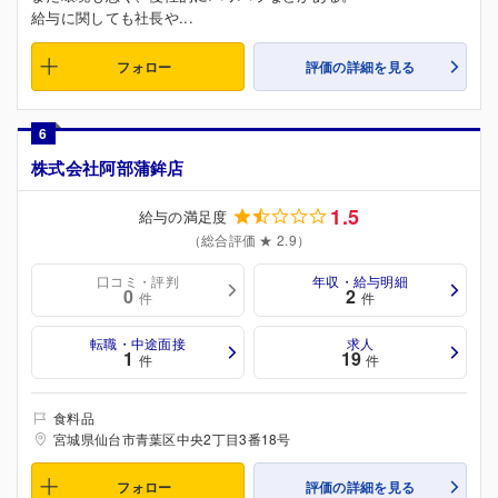
給与に関しても社長や...
フォロー
評価の詳細を見る
6
株式会社阿部蒲鉾店
1.5
給与の満足度
（総合評価 ★ 2.9）
口コミ・評判
年収・給与明細
0
2
件
件
転職・中途面接
求人
1
19
件
件
食料品
宮城県仙台市青葉区中央2丁目3番18号
フォロー
評価の詳細を見る