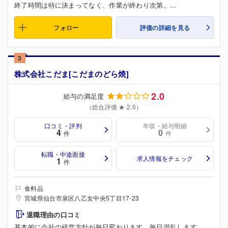
終了時間は特に決まってなく、作業が終わり次第。...
フォロー
評価の詳細を見る
3
株式会社こだま[こだまのどら焼]
2.0
給与の満足度
（総合評価 ★ 2.0）
口コミ・評判
年収・給与明細
4
0
件
件
転職・中途面接
求人情報をチェック
1
件
食料品
宮城県仙台市泉区八乙女中央5丁目17-23
退職理由の口コミ
基本的に会社の経営方針が毎日変わります。毎日混乱します。