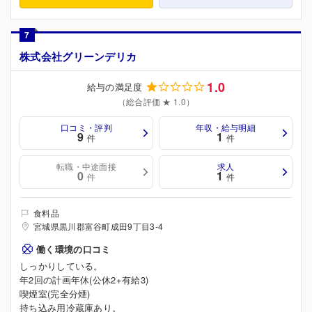
7
株式会社グリーンデリカ
1.0
給与の満足度
（総合評価 ★ 1.0）
口コミ・評判
年収・給与明細
9
1
件
件
転職・中途面接
求人
0
1
件
件
食料品
宮城県黒川郡富谷町成田9丁目3-4
働く環境の口コミ
しっかりしている。
年2回の計画年休(公休2+有給3)
喫煙室(完全分煙)
持ち込み用冷蔵庫あり。