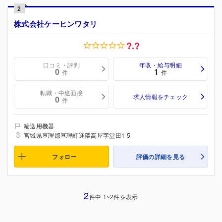
2
株式会社ケーヒンワタリ
?.?
口コミ・評判
年収・給与明細
0
1
件
件
転職・中途面接
求人情報をチェック
0
件
輸送用機器
宮城県亘理郡亘理町逢隈高屋字堂田1-5
フォロー
評価の詳細を見る
2
件中 1~2件を表示