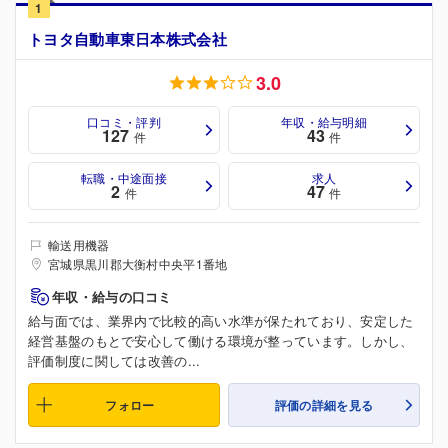
1
トヨタ自動車東日本株式会社
3.0
口コミ・評判
年収・給与明細
127
43
件
件
転職・中途面接
求人
2
47
件
件
輸送用機器
宮城県黒川郡大衡村中央平1番地
年収・給与の口コミ
給与面では、業界内で比較的高い水準が保たれており、安定した
経営基盤のもとで安心して働ける環境が整っています。しかし、
評価制度に関しては改善の...
フォロー
評価の詳細を見る