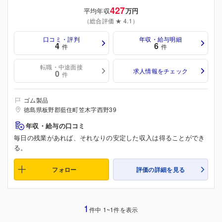
427
平均年収
万円
（総合評価 ★ 4.1）
口コミ・評判
年収・給与明細
4
6
件
件
転職・中途面接
求人情報をチェック
0
件
ゴム製品
徳島県板野郡藍住町笠木字西野39
年収・給与の口コミ
毎日の残業があれば、それなりの安定した収入は得ることができ
る。
フォロー
評価の詳細を見る
1
件中 1~1件を表示