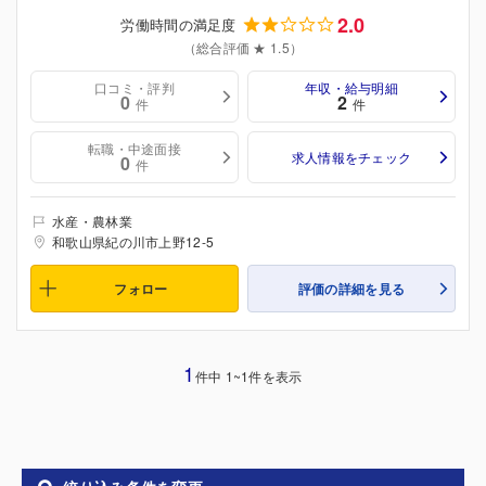
2.0
労働時間の満足度
（総合評価 ★ 1.5）
口コミ・評判
年収・給与明細
0
2
件
件
転職・中途面接
求人情報をチェック
0
件
水産・農林業
和歌山県紀の川市上野12-5
フォロー
評価の詳細を見る
1
件中 1~1件を表示