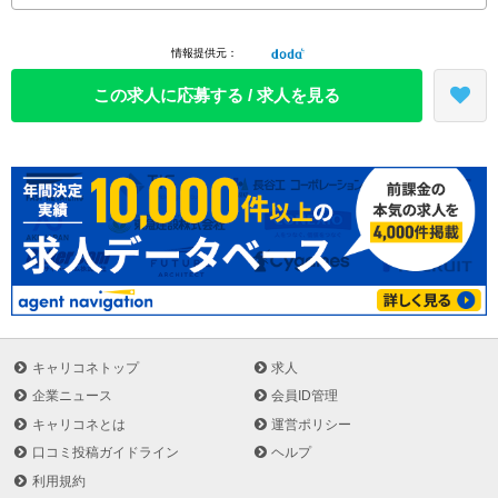
管事業を基幹として事業を展開。
そのノウハウを基に、物流だけじゃない「運送プラス&alpha;」のサ
情報提供元：
ービスを社会のニーズに合わせて柔軟に創り出し、現在では13事業
を展開しています。
この求人に応募する / 求人を見る
これらの事業は全て、「お客様の期待や要望に応えたい」という現
場社員の声から生まれており、風通しの良い社風が根付いていま
す。
また、同社は早くから静脈物流にも着目し、機密文書リサイクル、
産業廃棄物管理など、環境保全・CSRに主眼を置いたエコビジネス
にも取り組んでいます。
3PL事業：物流センター管理業務のあらゆるシーンにおいて、提案
から実務まで顧客の物流すべてをサポート
輸送事業：自車車輌と約800社の提携企業とのネットワークによ
り、小口配送から大型重量物の配送等様々な顧客ニーズに対応
キャリコネトップ
求人
倉庫保管事業：自社ＷＭＳを導入し、ローコストにて在庫管理や商
企業ニュース
会員ID管理
品管理をリアルタイムに把握可能な倉庫環境を提供
キャリコネとは
運営ポリシー
ドキュメントサービス事業：様々なセキュリティシステムを使用
口コミ投稿ガイドライン
ヘルプ
し、安全安心な保管スペースで情報漏えい等のリスクから文書を保
利用規約
護