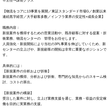
※主任〜課長クラス
【物流をコアに13事業を展開／東証スタンダード市場G／創業以来
連続黒字経営／大手顧客多数／インフラ業界の安定性×成長企業】
職務内容：
新規案件を獲得するための営業活動や、既存顧客に対する提案・折
衝業務、物流センターの 管理をお任せします。
人員強化・新規開拓により当社の3PL事業を伸ばしていくため、新
センターの立上げや、新規顧客の開拓は非常に重要なポジションで
す。
具体的には：
【新規案件の分析および折衝】
新規案件の獲得、分析および折衝、専門的な知見からのスキーム検
討、コストの算出。
【新規案件の構築】
受注した案件に対し、立上げ業務支援を通じ、業務・収益の安定稼
働を目的に実業務の支援。