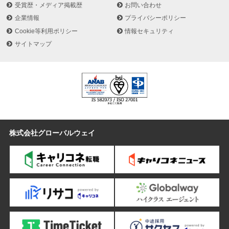
物流加工事業：熟練の手作業と物流システムを複合し、顧客の利便
受賞歴・メディア掲載歴
お問い合わせ
性や商品価値向上をお手伝い
企業情報
プライバシーポリシー
事業所移転引越事業：顧客の窓口を一本化し効率よく移転・引越を
Cookie等利用ポリシー
情報セキュリティ
実現するワンストップサービスを提供
サイトマップ
IT関連事業：IT環境の進化や多様化にあわせた最適なソリューショ
ンを提供
ビル内デリバリー事業：高層ビルの複雑な物流を制御し快適なオフ
ィス運営をサポート
介護福祉関連事業：介護業界に携わる事業者様に向けて様々なニー
ズを解決するソリューションを提供
駐車場運営事業：遊休地・オフィスビル・商業施設等の付帯駐車場
の空きスペースに対し、土地のパフォーマンスを最大限に引き出す
株式会社グローバルウェイ
プランを提案
オフィス関連サービス事業：オフィス用品販売、書類の電子化・ス
キャニング、印刷・封入・発送等、事業の効率化、スピード化を物
流のワクを超えてサポート
機密文書リサイクル事業：回収からリサイクル処理まで、安心のセ
キュリティ体制でサポート
産業廃棄物管理事業：運搬から処理まで、一元管理により手間と時
間を削減