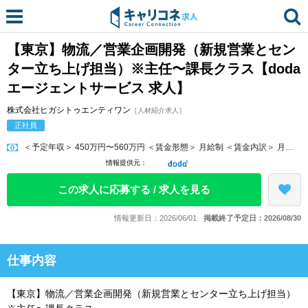
【東京】物流／営業企画開発（新規営業とセン
ター立ち上げ担当）※主任〜課長クラス【doda
エージェントサービス 求人】
株式会社ヒガシトゥエンティワン
［人材紹介求人］
正社員
＜予定年収＞ 450万円〜560万円 ＜賃金形態＞ 月給制 ＜賃金内訳＞ 月額（基本給）：250,000円〜360,000円 ＜月給＞ 2...
情報提供元：
この求人に応募する / 求人を見る
情報更新日：2026/06/01
掲載終了予定日：2026/08/30
仕事内容
【東京】物流／営業企画開発（新規営業とセンター立ち上げ担当）