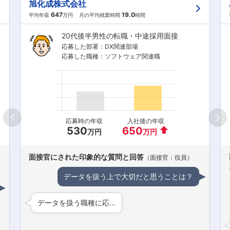
旭化成株式会社
647
19.0
平均年収
万円
月の平均残業時間
時間
20代後半男性の転職・中途採用面接
応募した部署：DX関連部場
応募した職種：ソフトウェア関連職
応募時の年収
入社後の年収
530
650
万円
万円
面接官にされた印象的な質問と回答
（面接官：役員）
データを扱う上で大切だと思うことは？
データを扱う職種に応...