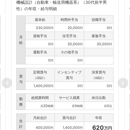
機械設計（自動車・輸送用機器系）（30代前半男
性）の年収・給与明細
基本給
時間外手当
役職手当
330,000
20,000
0
円
円
円
資格手当
住宅手当
家族手当
月
給
0
20,000
30,000
円
円
円
通勤手当
その他手当
0
0
円
円
定期賞与
インセンティブ
決算賞与
賞
賞与
（2回計）
（0回計）
与
1,400,000
0
0
円
円
円
総残業時間
サービス残業
休日出勤
勤
務
20
0
0
月
時間
月
時間
月
日
月給合計
賞与合計
年収
合
計
620
400,000
1,400,000
万円
円
円