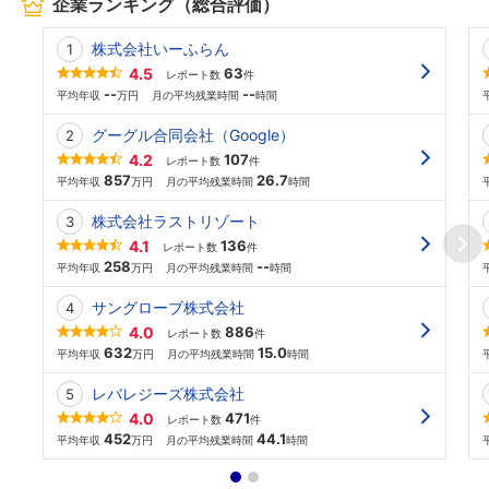
企業ランキング（総合評価）
株式会社いーふらん
4.5
63
レポート数
件
--
--
平均年収
万円
月の平均残業時間
時間
グーグル合同会社（Google）
4.2
107
レポート数
件
857
26.7
平均年収
万円
月の平均残業時間
時間
株式会社ラストリゾート
4.1
136
レポート数
件
258
--
平均年収
万円
月の平均残業時間
時間
サングローブ株式会社
4.0
886
レポート数
件
632
15.0
平均年収
万円
月の平均残業時間
時間
レバレジーズ株式会社
4.0
471
レポート数
件
452
44.1
平均年収
万円
月の平均残業時間
時間