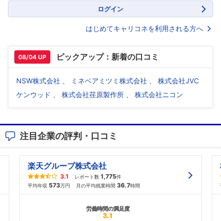
ログイン
はじめてキャリコネを利用される方へ
ピックアップ：新着の口コミ
08/04 UP
NSW株式会社
、
ミネベアミツミ株式会社
、
株式会社JVC
ケンウッド
、
株式会社荏原製作所
、
株式会社ニコン
注目企業の評判・口コミ
楽天グループ株式会社
3.1
1,775
レポート数
件
573
36.7
平均年収
万円
月の平均残業時間
時間