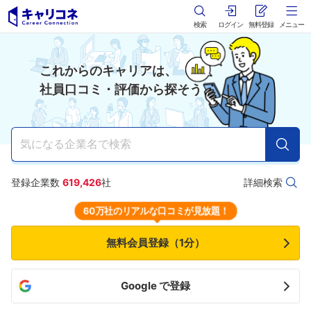
検索
ログイン
無料登録
メニュー
これからのキャリアは、
社員口コミ・評価から探そう
詳細検索
登録企業数
619,426
社
60万社のリアルな口コミが見放題！
無料会員登録（1分）
Google で登録