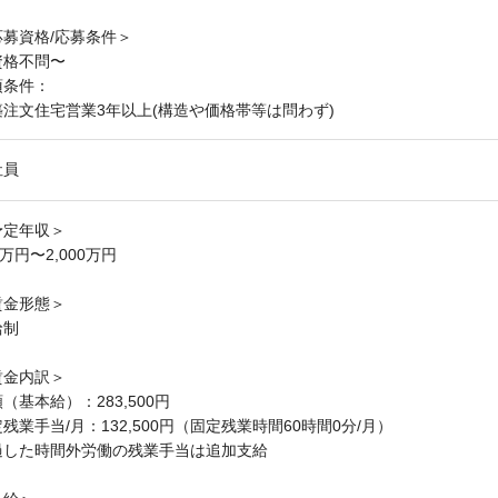
応募資格/応募条件＞
資格不問〜
須条件：
築注文住宅営業3年以上(構造や価格帯等は問わず)
社員
予定年収＞
0万円〜2,000万円
賃金形態＞
給制
賃金内訳＞
（基本給）：283,500円
残業手当/月：132,500円（固定残業時間60時間0分/月）
過した時間外労働の残業手当は追加支給