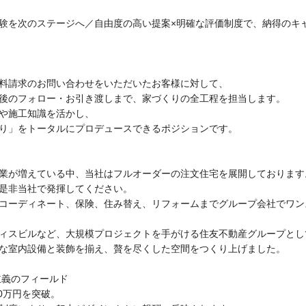
験を次のステージへ／自由度の高い提案×明確な評価制度で、納得のキャ
料請求のお問い合わせをいただいたお客様に対して、
後のフォロー・お引き渡しまで、家づくりの全工程を担当します。
や施工知識を活かし、
り」をトータルにプロデュースできるポジションです。
業が増えている中、当社はフルオーダーの注文住宅を展開しております
是非当社で発揮してください。
コーディネート、保険、住み替え、リフォームまでグループ会社でワン
ィスビルなど、大規模プロジェクトを手がける住友不動産グループとし
な室内設備と装飾を揃え、贅を尽くした空間をつくり上げました。
主義のフィールド
00万円を突破。