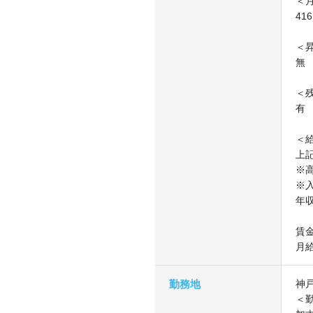
＜
41
＜
無
＜
有
＜
上
※
※入
年収
賃
月
勤務地
神
＜