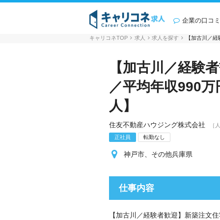
企業の口コ
キャリコネTOP
求人
求人を探す
【加古川／経
【加古川／経験者
／平均年収990万
人】
住友不動産ハウジング株式会社
［
正社員
転勤なし
神戸市、その他兵庫県
仕事内容
【加古川／経験者歓迎】新築注文住宅