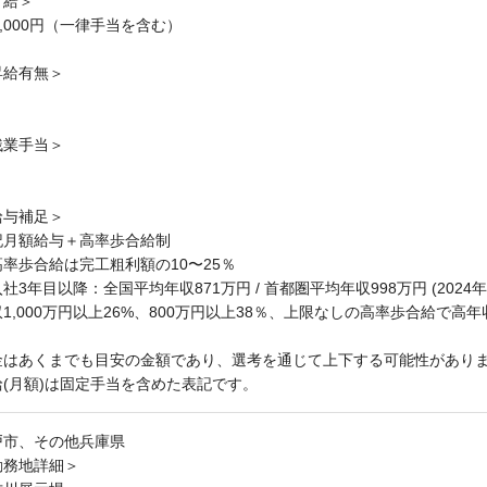
月給＞
6,000円（一律手当を含む）
昇給有無＞
残業手当＞
給与補足＞
記月額給与＋高率歩合給制
高率歩合給は完工粗利額の10〜25％
社3年目以降：全国平均年収871万円 / 首都圏平均年収998万円 (2024年
1,000万円以上26%、800万円以上38％、上限なしの高率歩合給で高
金はあくまでも目安の金額であり、選考を通じて上下する可能性があり
給(月額)は固定手当を含めた表記です。
戸市、その他兵庫県
勤務地詳細＞