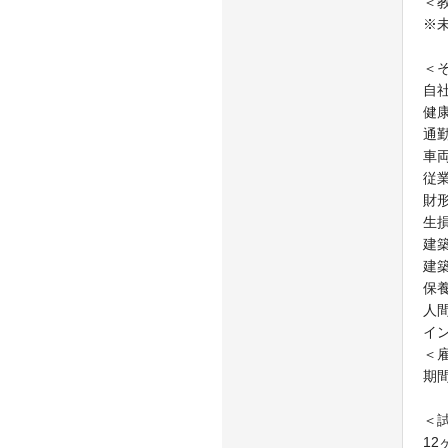
＜
※
＜
自
健
通
車
従
財
生
建
建
保
人
イ
＜
期
＜
12