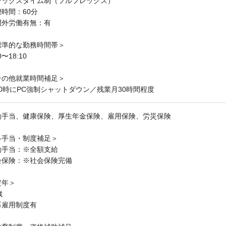
レックスタイム制（フルフレックス）
時間：60分
間外労働有無：有
標準的な勤務時間帯＞
0〜18:10
その他就業時間補足＞
20時にPC強制シャットダウン／残業月30時間程度
勤手当、健康保険、厚生年金保険、雇用保険、労災保険
各手当・制度補足＞
勤手当：※全額支給
会保険：※社会保険完備
定年＞
歳
再雇用制度有