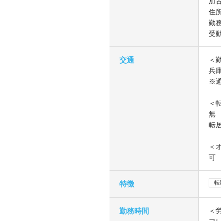
加
住
勤
受
交通
＜
兵
※
＜
無
転
＜
可
特徴
転
勤務時間
＜