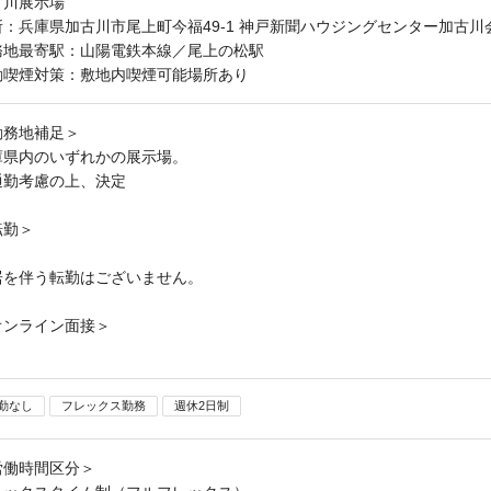
古川展示場
所：兵庫県加古川市尾上町今福49-1 神戸新聞ハウジングセンター加古川
務地最寄駅：山陽電鉄本線／尾上の松駅
動喫煙対策：敷地内喫煙可能場所あり
勤務地補足＞
庫県内のいずれかの展示場。
通勤考慮の上、決定
転勤＞
居を伴う転勤はございません。
オンライン面接＞
勤なし
フレックス勤務
週休2日制
労働時間区分＞