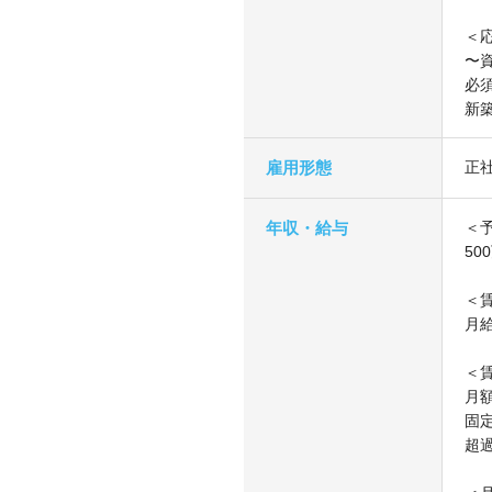
＜
〜
必
新
雇用形態
正
年収・給与
＜
50
＜
月
＜
月額
固定
超