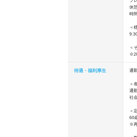
フ
休憩
時
＜
9:3
＜
※
待遇・福利厚生
通
＜
通
社
＜
60
※