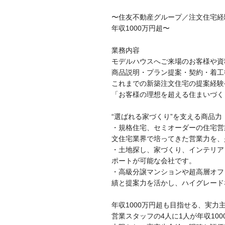
〜住友不動産グループ／注文住宅経
年収1000万円超〜
業務内容
モデルハウスへご来場のお客様や資
商品説明・プラン提案・契約・着工
これまでの新築注文住宅の提案経験
「お客様の理想を超える住まいづく
“選ばれる家づくり”を支える商品力
・規格住宅、セミオーダーの住宅営
文住宅業界で培ってきた営業力を、
・土地探し、家づくり、インテリア
ポートが可能な会社です。
・高級分譲マンションや超高層オフ
績と提案力を活かし、ハイグレード
年収1000万円超も目指せる、実力
営業スタッフの4人に1人が年収10