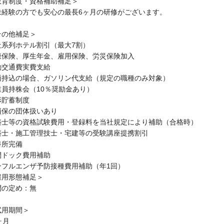
教育制度・資格補助補足＞
未経験の方でも安心の最長6ヶ月の研修がございます。
その他補足＞
社系列ホテル割引（最大7割）
康保険、厚生年金、雇用保険、労災保険加入
勤交通費実費支給
両持込の場合、ガソリン代支給（規定の職種のみ対象）
業員持株会（10％奨励金あり）
形貯蓄制度
損保の団体扱いあり
築士等の資格試験費用・登録料を当社規定により補助（合格時）
築士・施工管理技士・宅建等の受験講座提携割引
養所完備
間ドック費用補助
ンフルエンザ予防接種費用補助（年1回）
雇用形態補足＞
間の定め：無
試用期間＞
ヶ月