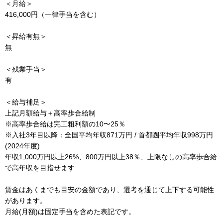
＜月給＞
416,000円（一律手当を含む）
＜昇給有無＞
無
＜残業手当＞
有
＜給与補足＞
上記月額給与＋高率歩合給制
※高率歩合給は完工粗利額の10〜25％
※入社3年目以降：全国平均年収871万円 / 首都圏平均年収998万円
(2024年度)
年収1,000万円以上26%、800万円以上38％、上限なしの高率歩合給
で高年収を目指せます
賃金はあくまでも目安の金額であり、選考を通じて上下する可能性
があります。
月給(月額)は固定手当を含めた表記です。