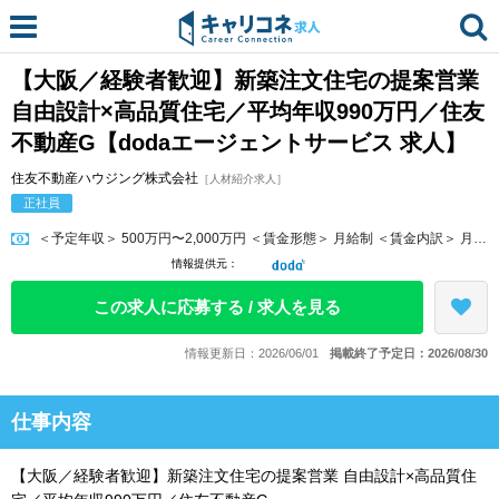
【大阪／経験者歓迎】新築注文住宅の提案営業
自由設計×高品質住宅／平均年収990万円／住友
不動産G【dodaエージェントサービス 求人】
住友不動産ハウジング株式会社
［人材紹介求人］
正社員
＜予定年収＞ 500万円〜2,000万円 ＜賃金形態＞ 月給制 ＜賃金内訳＞ 月額（基本給）：283,500円 固定残業手当/月：132,5...
情報提供元：
この求人に応募する / 求人を見る
情報更新日：2026/06/01
掲載終了予定日：2026/08/30
仕事内容
【大阪／経験者歓迎】新築注文住宅の提案営業 自由設計×高品質住