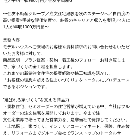
宅／平均年収990万円／住友不動産G
〜住友不動産グループ／注文住宅経験を次のステージへ／自由度の
高い提案×明確な評価制度で、納得のキャリアと収入を実現／4人に
1人が年収1000万円超〜
業務内容
モデルハウスへご来場のお客様や資料請求のお問い合わせをいただ
いたお客様に対して、
商品説明・プラン提案・契約・着工後のフォロー・お引き渡しま
で、家づくりの全工程を担当します。
これまでの新築注文住宅の提案経験や施工知識を活かし、
「お客様の理想を超える住まいづくり」をトータルにプロデュース
できるポジションです。
"選ばれる家づくり"を支える商品力
・規格住宅、セミオーダーの住宅営業が増えている中、当社はフル
オーダーの注文住宅を展開しております。今まで注
文住宅業界で培ってきた営業力を、是非当社で発揮してください。
・土地探し、家づくり、インテリアコーディネート、保険、住み替
え、リフォームまでグループ会社でワンストップのトータルサ