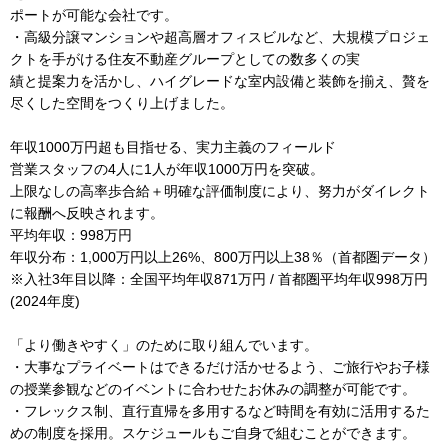
ポートが可能な会社です。
・高級分譲マンションや超高層オフィスビルなど、大規模プロジェ
クトを手がける住友不動産グループとしての数多くの実
績と提案力を活かし、ハイグレードな室内設備と装飾を揃え、贅を
尽くした空間をつくり上げました。
年収1000万円超も目指せる、実力主義のフィールド
営業スタッフの4人に1人が年収1000万円を突破。
上限なしの高率歩合給＋明確な評価制度により、努力がダイレクト
に報酬へ反映されます。
平均年収：998万円
年収分布：1,000万円以上26%、800万円以上38％（首都圏データ）
※入社3年目以降：全国平均年収871万円 / 首都圏平均年収998万円
(2024年度)
「より働きやすく」のために取り組んでいます。
・大事なプライベートはできるだけ活かせるよう、ご旅行やお子様
の授業参観などのイベントに合わせたお休みの調整が可能です。
・フレックス制、直行直帰を多用するなど時間を有効に活用するた
めの制度を採用。スケジュールもご自身で組むことができます。