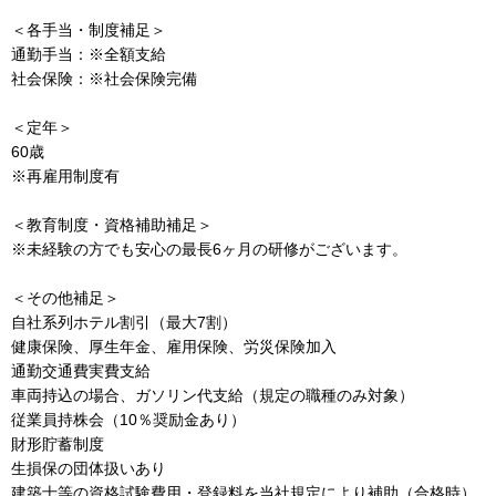
＜各手当・制度補足＞
通勤手当：※全額支給
社会保険：※社会保険完備
＜定年＞
60歳
※再雇用制度有
＜教育制度・資格補助補足＞
※未経験の方でも安心の最長6ヶ月の研修がございます。
＜その他補足＞
自社系列ホテル割引（最大7割）
健康保険、厚生年金、雇用保険、労災保険加入
通勤交通費実費支給
車両持込の場合、ガソリン代支給（規定の職種のみ対象）
従業員持株会（10％奨励金あり）
財形貯蓄制度
生損保の団体扱いあり
建築士等の資格試験費用・登録料を当社規定により補助（合格時）