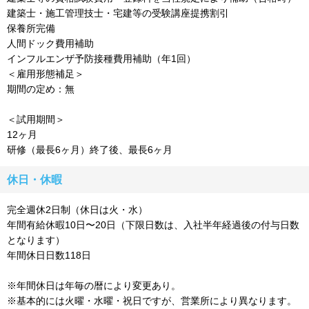
建築士・施工管理技士・宅建等の受験講座提携割引
保養所完備
人間ドック費用補助
インフルエンザ予防接種費用補助（年1回）
＜雇用形態補足＞
期間の定め：無
＜試用期間＞
12ヶ月
研修（最長6ヶ月）終了後、最長6ヶ月
休日・休暇
完全週休2日制（休日は火・水）
年間有給休暇10日〜20日（下限日数は、入社半年経過後の付与日数
となります）
年間休日日数118日
※年間休日は年毎の暦により変更あり。
※基本的には火曜・水曜・祝日ですが、営業所により異なります。