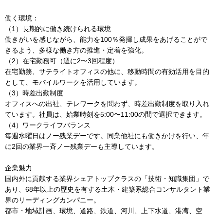
働く環境：
（1）長期的に働き続けられる環境
働きがいを感じながら、能力を100％発揮し成果をあげることがで
きるよう、多様な働き方の推進・定着を強化。
（2）在宅勤務可（週に2〜3回程度）
在宅勤務、サテライトオフィスの他に、移動時間の有効活用を目的
として、モバイルワークを活用しています。
（3）時差出勤制度
オフィスへの出社、テレワークを問わず、時差出勤制度を取り入れ
ています。社員は、始業時刻を5:00〜11:00の間で選択できます。
（4）ワークライフバランス
毎週水曜日はノー残業デーです。同業他社にも働きかけを行い、年
に2回の業界一斉ノー残業デーも主導しています。
企業魅力
国内外に貢献する業界シェアトップクラスの「技術・知識集団」で
あり、68年以上の歴史を有する土木・建築系総合コンサルタント業
界のリーディングカンパニー。
都市・地域計画、環境、道路、鉄道、河川、上下水道、港湾、空