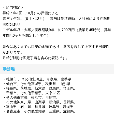
＜給与補足＞
昇給：年1回（10月）の評価による
賞与：年2回（6月・12月）※賞与は業績連動、入社日により在籍期
間按分あり
モデル年収：大卒／実務経験9年…約700万円（残業月45時間、賞与
年間4.0ヶ月を想定した場合）
賃金はあくまでも目安の金額であり、選考を通じて上下する可能性
があります。
月給(月額)は固定手当を含めた表記です。
勤務地
札幌市 、その他北海道、青森県、岩手県、
仙台市、その他宮城県、秋田県、山形県、
福島県、茨城県、栃木県、群馬県、埼玉県、
千葉市、その他千葉県、東京23区、
その他東京都、横浜市、川崎市、
その他神奈川県、山梨県、新潟県、長野県、
富山県、石川県、福井県、岐阜県、静岡県、
名古屋市、その他愛知県、三重県、滋賀県、