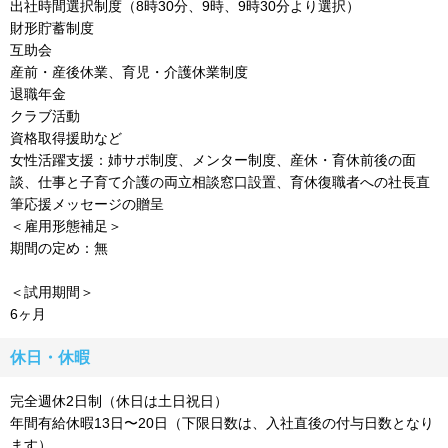
出社時間選択制度（8時30分、9時、9時30分より選択）
財形貯蓄制度
互助会
産前・産後休業、育児・介護休業制度
退職年金
クラブ活動
資格取得援助など
女性活躍支援：姉サポ制度、メンター制度、産休・育休前後の面
談、仕事と子育て介護の両立相談窓口設置、育休復職者への社長直
筆応援メッセージの贈呈
＜雇用形態補足＞
期間の定め：無
＜試用期間＞
6ヶ月
休日・休暇
完全週休2日制（休日は土日祝日）
年間有給休暇13日〜20日（下限日数は、入社直後の付与日数となり
ます）