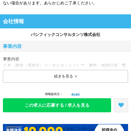
ない場合があります。あらかじめご了承ください。
会社情報
パシフィックコンサルタンツ株式会社
事業内容
事業内容
土木・建築（系総合）コンサルタントとして、都市・地域計画、環
境、情報、道路、鉄道、河川、上下水道、港湾、空港、建築、福
続きを見る
祉、教育、医療、安全保障などの社会資本を支えるさまざまなプロ
ジェクトに、技術的なトータルサービスを提供しています。
最近では、民間の資金やノウハウを公共サービスに活用する
情報提供元：
PFI（Private Finance Initiative）事業にも積極的に取り組んでいま
す。
この求人に応募する / 求人を見る
※創立1951年9月（日本法人設立1954年2月）
事業所
本社/東京(神保町)
地域本・支社/札幌、仙台、東京(神保町)、名古屋、大阪、広島、福