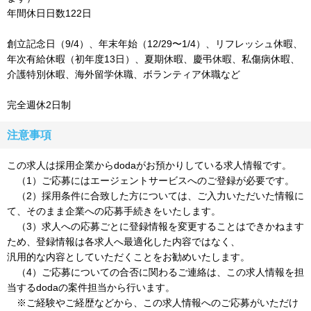
年間休日日数122日
創立記念日（9/4）、年末年始（12/29〜1/4）、リフレッシュ休暇、
年次有給休暇（初年度13日）、夏期休暇、慶弔休暇、私傷病休暇、
介護特別休暇、海外留学休職、ボランティア休職など
完全週休2日制
注意事項
この求人は採用企業からdodaがお預かりしている求人情報です。
（1）ご応募にはエージェントサービスへのご登録が必要です。
（2）採用条件に合致した方については、ご入力いただいた情報に
て、そのまま企業への応募手続きをいたします。
（3）求人への応募ごとに登録情報を変更することはできかねます
ため、登録情報は各求人へ最適化した内容ではなく、
汎用的な内容としていただくことをお勧めいたします。
（4）ご応募についての合否に関わるご連絡は、この求人情報を担
当するdodaの案件担当から行います。
※ご経験やご経歴などから、この求人情報へのご応募がいただけ