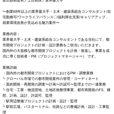
差出勤制度有／土日祝休／業界最大手
〜創業68年以上の業界最大手・土木・建築系総合コンサルタント/在
宅勤務可/ワークライフバランス〇/福利厚生充実/キャリアアップ、
就業環境改善が見込める魅力案件〜
業務内容：
業界最大手・土木・建築系総合コンサルタントである当社にて、都
市開発プロジェクトの計画・設計業務をご担当いただきます。
国内外の大規模な都市開発プロジェクトを計画・推進し、事業を成
功に導く技術者・PM（プロジェクトマネージャー） です。
業務詳細
・国内外の都市開発プロジェクトにおけるPM・調整業務
└ グローバル市場での都市開発案件の管理・コーディネート
・面的開発・再開発の調査〜計画〜許認可〜監理までの一連業務
└ 住宅・工業・物流団地、土地区画整理事業、都市再開発のFS、構
想、計画、設計、許認可、監理
・駅周辺整備プロジェクトの計画・設計・監理
└ 駅前広場、バスターミナル、街路などの整備計画・設計・工事監
理