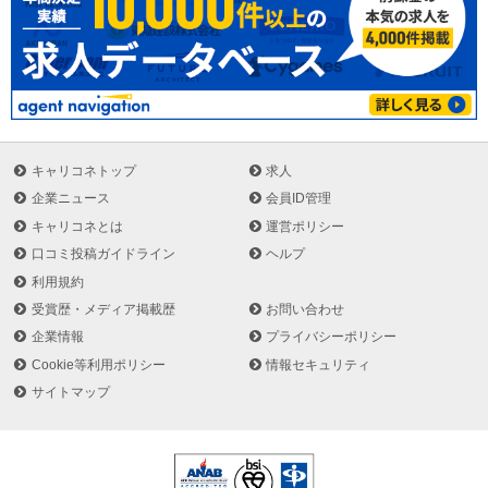
岡、新潟、高松、沖縄
研究所・実験場/つくば
事務所/全国39ヶ所
有資格者数（2025年1月）
技術士：1,341名 RCCM：95名 一級建築士：96名 建築設備
士：15名 測量士：75名 APEC Engineer：6名 Value
Engineering：118名 一級土木施工管理技師：115名 一級造園施
キャリコネトップ
求人
工管理技師：11名 一級建築施工管理技師：14名 一級菅工事施工
企業ニュース
会員ID管理
管理技師：9名 一級舗装施工管理技術者：1名 交通技術上級資格
キャリコネとは
運営ポリシー
者(TOE)：8名 土木鋼構造診断士：6名 コンクリート診断士：38
口コミ投稿ガイドライン
ヘルプ
名 地質調査技師：15名 環境測量士：14名 公害防止管理者：41
利用規約
名 生物分類技能検定一級：8名 一級ビオトープ管理士(計画／施
工)：17名 社会福祉士：1名 福士住環境コーディネーター一級：
受賞歴・メディア掲載歴
お問い合わせ
1名 情報処理技術者：140名 土木学会特別上級技術者：1名 土
企業情報
プライバシーポリシー
木学会上級技術者：12名 港湾海洋調査士：2名 電気主任技術者
Cookie等利用ポリシー
情報セキュリティ
(第3種)：15名 エネルギー管理士：12名 ほか
サイトマップ
業種
建築・土木・設計