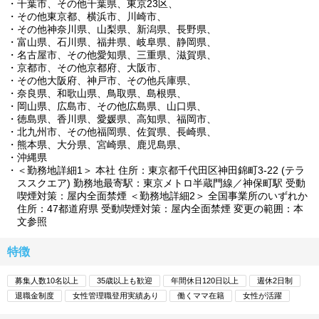
千葉市、その他千葉県、東京23区、
その他東京都、横浜市、川崎市、
その他神奈川県、山梨県、新潟県、長野県、
富山県、石川県、福井県、岐阜県、静岡県、
名古屋市、その他愛知県、三重県、滋賀県、
京都市、その他京都府、大阪市、
その他大阪府、神戸市、その他兵庫県、
奈良県、和歌山県、鳥取県、島根県、
岡山県、広島市、その他広島県、山口県、
徳島県、香川県、愛媛県、高知県、福岡市、
北九州市、その他福岡県、佐賀県、長崎県、
熊本県、大分県、宮崎県、鹿児島県、
沖縄県
＜勤務地詳細1＞ 本社 住所：東京都千代田区神田錦町3-22 (テラ
ススクエア) 勤務地最寄駅：東京メトロ半蔵門線／神保町駅 受動
喫煙対策：屋内全面禁煙 ＜勤務地詳細2＞ 全国事業所のいずれか
住所：47都道府県 受動喫煙対策：屋内全面禁煙 変更の範囲：本
文参照
特徴
募集人数10名以上
35歳以上も歓迎
年間休日120日以上
週休2日制
退職金制度
女性管理職登用実績あり
働くママ在籍
女性が活躍