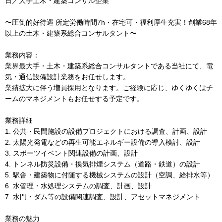
日／大手土木・建築コンサル企業
〜圧倒的好待遇 所定労働時間7h・在宅可・福利厚生充実！創業68年
以上の土木・建築系総合コンサルタント〜
業務内容：
業界最大手・土木・建築系総合コンサルタントである当社にて、電
気・通信設備設計業務をお任せします。
業績拡大に伴う増員採用となります。ご経験に応じ、ゆくゆくはチ
ームのマネジメントもお任せする予定です。
業務詳細
1. 公共・民間施設の設備プロジェクトにおける調査、計画、設計
2. 太陽光発電などの再生可能エネルギー設備の導入検討、設計
3. スポーツイベント関連設備の計画、設計
4. トンネル防災設備・換気排煙システム（道路・鉄道）の設計
5. 駅舎・建築物に付随する機械システムの設計（空調、給排水等）
6. 水管理・水処理システムの調査、計画、設計
7. 水門・ダム等の設備関連調査、設計、アセットマネジメント
業務の魅力