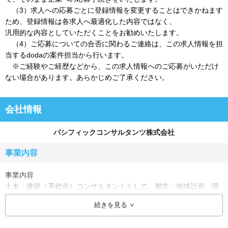
（3）求人への応募ごとに登録情報を変更することはできかねます
ため、登録情報は各求人へ最適化した内容ではなく、
汎用的な内容としていただくことをお勧めいたします。
（4）ご応募についての合否に関わるご連絡は、この求人情報を担
当するdodaの案件担当から行います。
※ご経験やご経歴などから、この求人情報へのご応募がいただけ
ない場合があります。あらかじめご了承ください。
会社情報
パシフィックコンサルタンツ株式会社
事業内容
事業内容
土木・建築（系総合）コンサルタントとして、都市・地域計画、環
境、情報、道路、鉄道、河川、上下水道、港湾、空港、建築、福
続きを見る
祉、教育、医療、安全保障などの社会資本を支えるさまざまなプロ
ジェクトに、技術的なトータルサービスを提供しています。