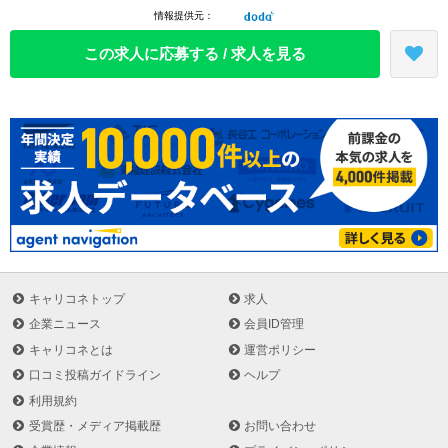
最近では、民間の資金やノウハウを公共サービスに活用する
情報提供元：
PFI（Private Finance Initiative）事業にも積極的に取り組んでいま
す。
この求人に応募する / 求人を見る
※創立1951年9月（日本法人設立1954年2月）
事業所
本社/東京(神保町)
地域本・支社/札幌、仙台、東京(神保町)、名古屋、大阪、広島、福
岡、新潟、高松、沖縄
研究所・実験場/つくば
事務所/全国39ヶ所
有資格者数（2025年1月）
技術士：1,341名 RCCM：95名 一級建築士：96名 建築設備
士：15名 測量士：75名 APEC Engineer：6名 Value
Engineering：118名 一級土木施工管理技師：115名 一級造園施
キャリコネトップ
求人
工管理技師：11名 一級建築施工管理技師：14名 一級菅工事施工
企業ニュース
会員ID管理
管理技師：9名 一級舗装施工管理技術者：1名 交通技術上級資格
キャリコネとは
運営ポリシー
者(TOE)：8名 土木鋼構造診断士：6名 コンクリート診断士：38
口コミ投稿ガイドライン
ヘルプ
名 地質調査技師：15名 環境測量士：14名 公害防止管理者：41
利用規約
名 生物分類技能検定一級：8名 一級ビオトープ管理士(計画／施
工)：17名 社会福祉士：1名 福士住環境コーディネーター一級：
受賞歴・メディア掲載歴
お問い合わせ
1名 情報処理技術者：140名 土木学会特別上級技術者：1名 土