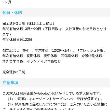
6ヶ月
休日・休暇
完全週休2日制（休日は土日祝日）
年間有給休暇13日〜20日（下限日数は、入社直後の付与日数となり
ます）
年間休日日数122日
創立記念日（9/4）、年末年始（12/29〜1/4）、リフレッシュ休暇、
年次有給休暇、夏期休暇、慶弔休暇、私傷病休暇、介護特別休暇、
海外留学休職、ボランティア休職など
完全週休2日制
注意事項
この求人は採用企業からdodaがお預かりしている求人情報です。
（1）ご応募にはエージェントサービスへのご登録が必要です。
（2）採用条件に合致した方については、ご入力いただいた情報に
て、そのまま企業への応募手続きをいたします。