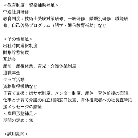
＜教育制度・資格補助補足＞
中途社員研修
教育制度：技術士受験対策研修、一級研修、階層別研修、職能研
修、自己啓発プログラム（語学・通信教育補助）など
＜その他補足＞
出社時間選択制度
財形貯蓄制度
互助会
産前・産後休業、育児・介護休業制度
退職年金
クラブ活動
資格取得援助など
子育て支援：姉サポ制度、メンター制度、産休・育休前後の面談、
仕事と子育て介護の両立相談窓口設置、育休復職者への社長直筆応
援メッセージの贈呈
＜雇用形態補足＞
期間の定め：無
＜試用期間＞