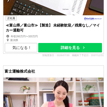
正社員
≪富山県／富山市≫【製造】 未経験歓迎／残業なし／マイ
カー通勤可
年収260万円〜320万円
新潟県
気になる！
詳細を見る
情報更新日：2026/07/30
掲載終了予定日：2037/12/31
富士運輸株式会社