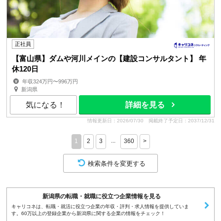
正社員
【富山県】ダムや河川メインの【建設コンサルタント】 年
休120日
年収324万円〜996万円
新潟県
気になる！
詳細を見る
情報更新日：2026/07/30
掲載終了予定日：2037/12/31
...
1
2
3
360
>
検索条件を変更する
新潟県の転職・就職に役立つ企業情報を見る
キャリコネは、転職・就活に役立つ企業の年収・評判・求人情報を提供していま
す。60万以上の登録企業から新潟県に関する企業の情報をチェック！