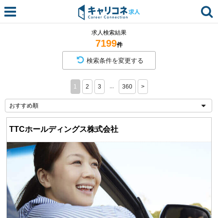
求人検索結果
7199
件
検索条件を変更する
...
1
2
3
360
>
TTCホールディングス株式会社