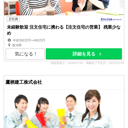
正社員
未経験歓迎 注文住宅に携わる【注文住宅の営業】 残業少な
め
年収350万円〜600万円
新潟県
気になる！
詳細を見る
情報更新日：2026/07/30
掲載終了予定日：2037/12/31
鷹栖建工株式会社