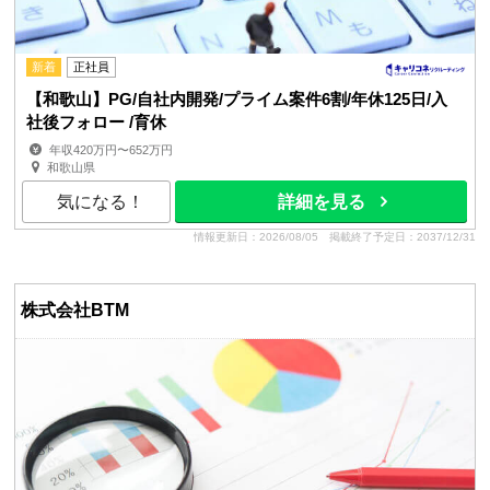
新着
正社員
【和歌山】PG/自社内開発/プライム案件6割/年休125日/入
社後フォロー /育休
年収420万円〜652万円
和歌山県
気になる！
詳細を見る
情報更新日：2026/08/05
掲載終了予定日：2037/12/31
株式会社BTM