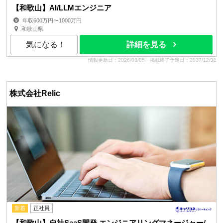
【和歌山】AI/LLMエンジニア
年収600万円〜1000万円
和歌山県
気になる！
詳細を見る
情報更新日：2026/08/05
掲載終了予定日：2037/12/31
株式会社Relic
新着
正社員
【和歌山】自社SaaS開発 エンジニアリングマネージャー/