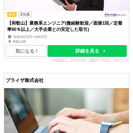
新着
正社員
【和歌山】業務系エンジニア(微経験歓迎／面接1回／定着
率90％以上／大手企業との安定した取引)
年収400万円〜900万円
和歌山県
気になる！
詳細を見る
情報更新日：2026/08/05
掲載終了予定日：2037/12/31
ブライザ株式会社