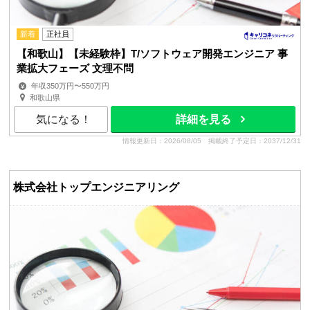
新着
正社員
【和歌山】【未経験枠】T/ソフトウェア開発エンジニア 事
業拡大フェーズ 文理不問
年収350万円〜550万円
和歌山県
気になる！
詳細を見る
情報更新日：2026/08/05
掲載終了予定日：2037/12/31
株式会社トップエンジニアリング