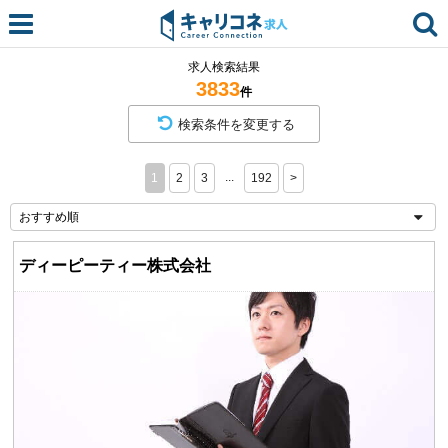
求人検索結果
3833
件
検索条件を変更する
...
1
2
3
192
>
ディーピーティー株式会社