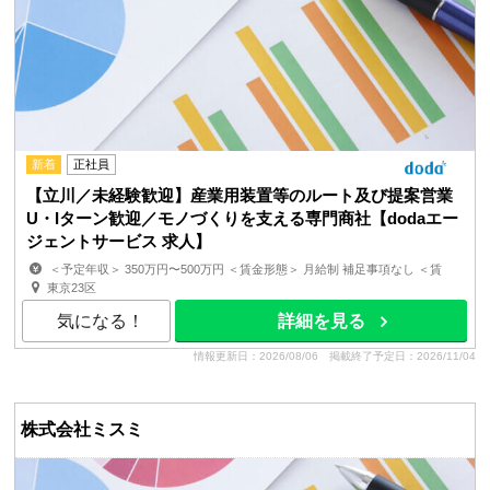
新着
正社員
【立川／未経験歓迎】産業用装置等のルート及び提案営業
U・Iターン歓迎／モノづくりを支える専門商社【dodaエー
ジェントサービス 求人】
＜予定年収＞ 350万円〜500万円 ＜賃金形態＞ 月給制 補足事項なし ＜賃
金内訳＞ 月額（基本給）：240,000円〜320,000円 ...
東京23区
気になる！
詳細を見る
情報更新日：2026/08/06
掲載終了予定日：2026/11/04
株式会社ミスミ