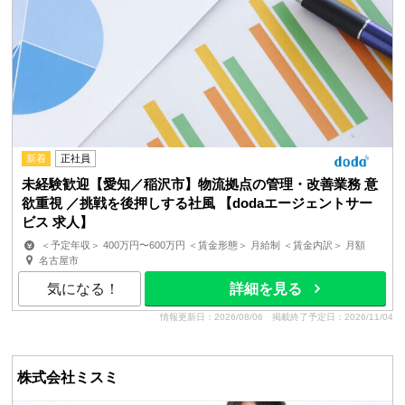
新着
正社員
未経験歓迎【愛知／稲沢市】物流拠点の管理・改善業務 意
欲重視 ／挑戦を後押しする社風 【dodaエージェントサー
ビス 求人】
＜予定年収＞ 400万円〜600万円 ＜賃金形態＞ 月給制 ＜賃金内訳＞ 月額
（基本給）：192,000円〜289,000円 固定残業手当/...
名古屋市
気になる！
詳細を見る
情報更新日：2026/08/06
掲載終了予定日：2026/11/04
株式会社ミスミ