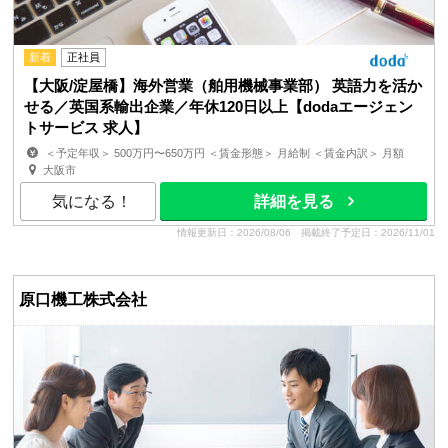
新着
正社員
【大阪/淀屋橋】海外営業（舶用機械事業部） 英語力を活か
せる／英国系輸出企業／年休120日以上【dodaエージェン
トサービス 求人】
＜予定年収＞ 500万円〜650万円 ＜賃金形態＞ 月給制 ＜賃金内訳＞ 月額
（基本給）：250,000円〜350,000円 ＜月給＞ 2...
大阪市
気になる！
詳細を見る
情報更新日：2026/08/06
掲載終了予定日：2026/11/01
原口機工株式会社