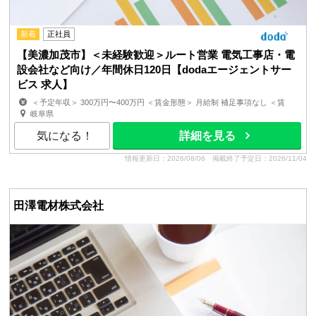
新着
正社員
【美濃加茂市】＜未経験歓迎＞ルート営業 電気工事店・電
設会社など向け／年間休日120日【dodaエージェントサー
ビス 求人】
＜予定年収＞ 300万円〜400万円 ＜賃金形態＞ 月給制 補足事項なし ＜賃
金内訳＞ 月額（基本給）：180,600円〜215,800円 ...
岐阜県
気になる！
詳細を見る
情報更新日：2026/08/06
掲載終了予定日：2026/11/04
田澤電材株式会社