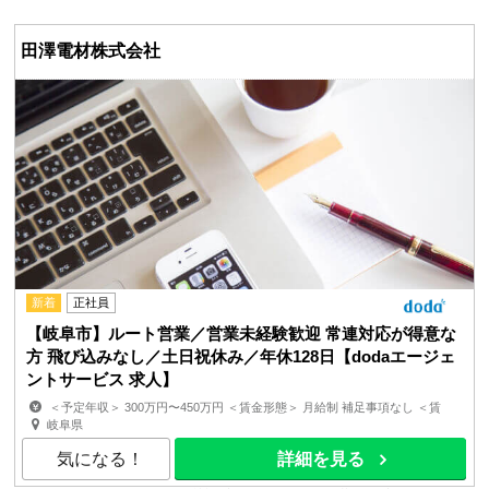
田澤電材株式会社
新着
正社員
【岐阜市】ルート営業／営業未経験歓迎 常連対応が得意な
方 飛び込みなし／土日祝休み／年休128日【dodaエージェ
ントサービス 求人】
＜予定年収＞ 300万円〜450万円 ＜賃金形態＞ 月給制 補足事項なし ＜賃
金内訳＞ 月額（基本給）：176,200円〜215,800円 ...
岐阜県
気になる！
詳細を見る