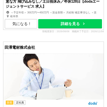
意な方 飛び込みなし／土日祝休み／年休128日【dodaエー
ジェントサービス 求人】
＜予定年収＞ 300万円〜450万円 ＜賃金形態＞ 月給制 補足事項なし ＜賃
金内訳＞ 月額（基本給）：176,200円〜215,800円 ...
岐阜県
気になる！
詳細を見る
情報更新日：2026/08/06
掲載終了予定日：2026/11/04
田澤電材株式会社
新着
正社員