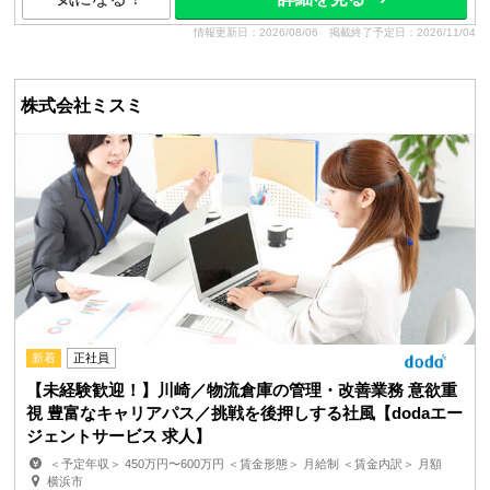
情報更新日：2026/08/06
掲載終了予定日：2026/11/04
株式会社ミスミ
新着
正社員
【未経験歓迎！】川崎／物流倉庫の管理・改善業務 意欲重
視 豊富なキャリアパス／挑戦を後押しする社風【dodaエー
ジェントサービス 求人】
＜予定年収＞ 450万円〜600万円 ＜賃金形態＞ 月給制 ＜賃金内訳＞ 月額
（基本給）：192,000円〜289,000円 固定残業手当/...
横浜市