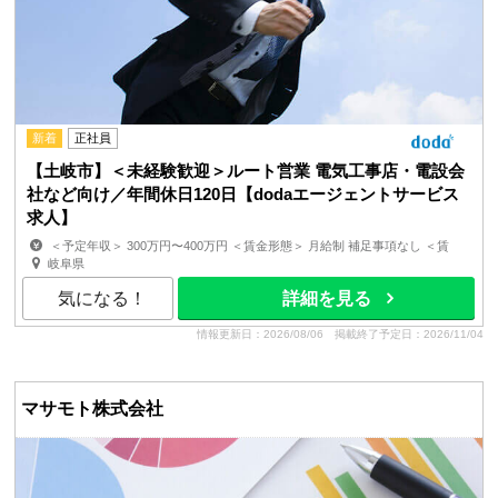
新着
正社員
【土岐市】＜未経験歓迎＞ルート営業 電気工事店・電設会
社など向け／年間休日120日【dodaエージェントサービス
求人】
＜予定年収＞ 300万円〜400万円 ＜賃金形態＞ 月給制 補足事項なし ＜賃
金内訳＞ 月額（基本給）：180,600円〜215,800円 ...
岐阜県
気になる！
詳細を見る
情報更新日：2026/08/06
掲載終了予定日：2026/11/04
マサモト株式会社