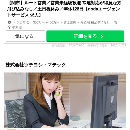
【関市】ルート営業／営業未経験歓迎 常連対応が得意な方
飛び込みなし／土日祝休み／年休128日【dodaエージェン
トサービス 求人】
＜予定年収＞ 300万円〜450万円 ＜賃金形態＞ 月給制 補足事項なし ＜賃
金内訳＞ 月額（基本給）：176,200円〜215,800円 ...
岐阜県
気になる！
詳細を見る
情報更新日：2026/08/06
掲載終了予定日：2026/11/04
株式会社ツチヨシ・マテック