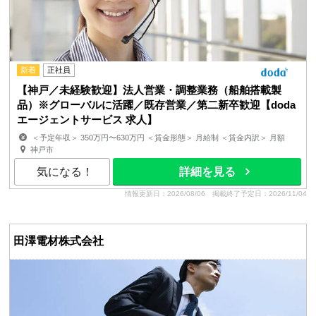
新着
正社員
【神戸／未経験歓迎】法人営業・調整業務（船舶搭載製
品）※グローバルに活躍／既存営業／第二新卒歓迎【doda
エージェントサービス 求人】
＜予定年収＞ 350万円〜630万円 ＜賃金形態＞ 月給制 ＜賃金内訳＞ 月額
（基本給）：250,000円〜450,000円 ＜月給＞ 2...
神戸市
気になる！
詳細を見る
情報更新日：2026/08/06
掲載終了予定日：2026/11/04
田澤電材株式会社