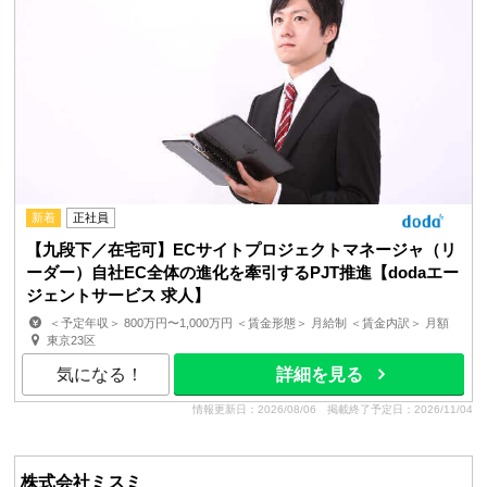
新着
正社員
【九段下／在宅可】ECサイトプロジェクトマネージャ（リ
ーダー）自社EC全体の進化を牽引するPJT推進【dodaエー
ジェントサービス 求人】
＜予定年収＞ 800万円〜1,000万円 ＜賃金形態＞ 月給制 ＜賃金内訳＞ 月額
（基本給）：500,000円〜625,000円 ＜月給＞...
東京23区
気になる！
詳細を見る
情報更新日：2026/08/06
掲載終了予定日：2026/11/04
株式会社ミスミ