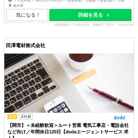
＜予定年収＞ 350万円〜700万円 ＜賃金形態＞ 月給制 ＜賃金内訳＞ 月額
（基本給）：192,000円〜320,000円 その他固定手当...
栃木県
気になる！
詳細を見る
情報更新日：2026/08/06
掲載終了予定日：2026/11/04
田澤電材株式会社
新着
正社員
【関市】＜未経験歓迎＞ルート営業 電気工事店・電設会社
など向け／年間休日120日【dodaエージェントサービス 求