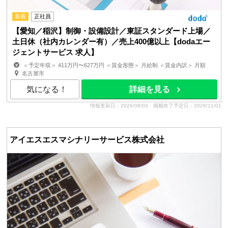
新着
正社員
【愛知／稲沢】制御・設備設計／東証スタンダード上場／
土日休（社内カレンダー有）／売上400億以上【dodaエー
ジェントサービス 求人】
＜予定年収＞ 411万円〜627万円 ＜賃金形態＞ 月給制 ＜賃金内訳＞ 月額
（基本給）：231,700円〜353,200円 ＜月給＞ 2...
名古屋市
気になる！
詳細を見る
情報更新日：2026/08/03
掲載終了予定日：2026/11/01
アイエスエスマシナリーサービス株式会社