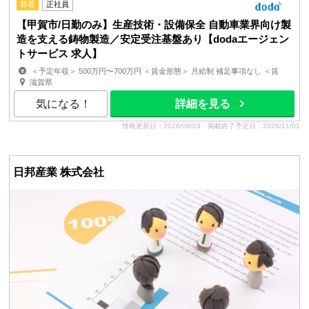
新着
正社員
【甲賀市/日勤のみ】生産技術・設備保全 自動車業界向け製
造を支える鋳物製造／安定受注基盤あり【dodaエージェン
トサービス 求人】
＜予定年収＞ 500万円〜700万円 ＜賃金形態＞ 月給制 補足事項なし ＜賃
金内訳＞ 月額（基本給）：300,000円〜420,000円 ...
滋賀県
気になる！
詳細を見る
情報更新日：2026/08/03
掲載終了予定日：2026/11/01
日邦産業 株式会社