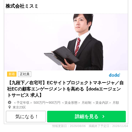
株式会社ミスミ
新着
正社員
【九段下／在宅可】ECサイトプロジェクトマネージャ／自
社ECの顧客エンゲージメントを高める【dodaエージェン
トサービス 求人】
＜予定年収＞ 500万円〜900万円 ＜賃金形態＞ 月給制 ＜賃金内訳＞ 月額
（基本給）：240,625円〜385,000円 固定残業手当/...
東京23区
気になる！
詳細を見る
情報更新日：2026/08/06
掲載終了予定日：2026/11/04