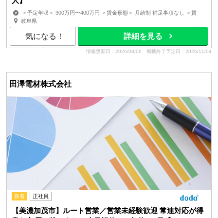
人】
＜予定年収＞ 300万円〜400万円 ＜賃金形態＞ 月給制 補足事項なし ＜賃
金内訳＞ 月額（基本給）：180,600円〜215,800円 ...
岐阜県
気になる！
詳細を見る
情報更新日：2026/08/06
掲載終了予定日：2026/11/04
田澤電材株式会社
新着
正社員
【美濃加茂市】ルート営業／営業未経験歓迎 常連対応が得