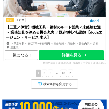
新着
正社員
【三重／伊賀】機械工具・鋼材のルート営業＜未経験歓迎
＞ 業務知見を深める機会充実 ／既存9割／転勤無【dodaエ
ージェントサービス 求人】
＜予定年収＞ 350万円〜550万円 ＜賃金形態＞ 月給制 ＜賃金内訳＞ 月額
（基本給）：192,300円〜328,900円 固定残業手当/...
三重県
気になる！
詳細を見る
情報更新日：2026/08/03
掲載終了予定日：2026/11/01
...
1
2
3
18
>
検索条件を変更する