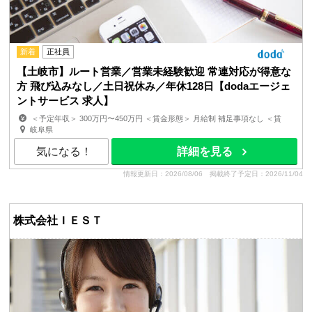
新着
正社員
【土岐市】ルート営業／営業未経験歓迎 常連対応が得意な
方 飛び込みなし／土日祝休み／年休128日【dodaエージェ
ントサービス 求人】
＜予定年収＞ 300万円〜450万円 ＜賃金形態＞ 月給制 補足事項なし ＜賃
金内訳＞ 月額（基本給）：176,200円〜215,800円 ...
岐阜県
気になる！
詳細を見る
情報更新日：2026/08/06
掲載終了予定日：2026/11/04
株式会社ＩＥＳＴ