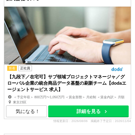
新着
正社員
【九段下／在宅可】サブ領域プロジェクトマネージャ／グ
ローバル企業の統合商品データ基盤の刷新チーム【dodaエ
ージェントサービス 求人】
＜予定年収＞ 800万円〜1,050万円 ＜賃金形態＞ 月給制 ＜賃金内訳＞ 月額
（基本給）：500,000円〜656,250円 ＜月給＞...
東京23区
気になる！
詳細を見る
情報更新日：2026/08/06
掲載終了予定日：2026/11/04