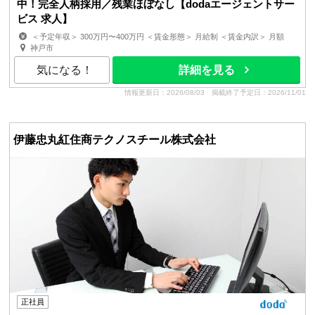
中！完全人柄採用／残業ほぼなし【dodaエージェントサー
ビス 求人】
＜予定年収＞ 300万円〜400万円 ＜賃金形態＞ 月給制 ＜賃金内訳＞ 月額
（基本給）：200,000円〜310,000円 固定残業手当/...
神戸市
気になる！
詳細を見る
情報更新日：2026/08/03
掲載終了予定日：2026/11/01
伊藤忠丸紅住商テクノスチール株式会社
正社員