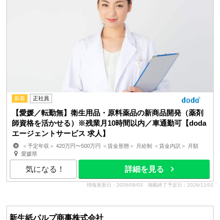
新着
正社員
【愛媛／転勤無】衛生用品・原料薬品の新商品開発（薬剤
師資格を活かせる）※残業月10時間以内／車通勤可【doda
エージェントサービス 求人】
＜予定年収＞ 420万円〜500万円 ＜賃金形態＞ 月給制 ＜賃金内訳＞ 月額
（基本給）：262,500円〜312,500円 ＜月給＞ 2...
愛媛県
気になる！
詳細を見る
情報更新日：2026/08/03
掲載終了予定日：2026/11/01
新生紙パルプ商事株式会社