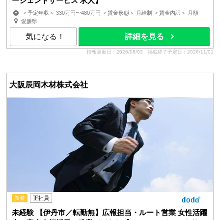
ージェントサービス 求人】
＜予定年収＞ 330万円〜480万円 ＜賃金形態＞ 月給制 ＜賃金内訳＞ 月額
（基本給）：210,000円〜300,000円 その他固定手当...
愛媛県
気になる！
詳細を見る
情報更新日：2026/08/03
掲載終了予定日：2026/11/01
大阪辰岡木材株式会社
新着
正社員
未経験 【伊丹市／転勤無】広報担当・ルート営業 女性活躍