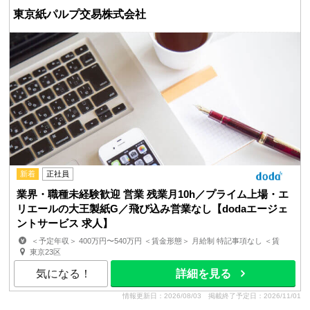
東京紙パルプ交易株式会社
新着
正社員
業界・職種未経験歓迎 営業 残業月10h／プライム上場・エ
リエールの大王製紙G／飛び込み営業なし【dodaエージェ
ントサービス 求人】
＜予定年収＞ 400万円〜540万円 ＜賃金形態＞ 月給制 特記事項なし ＜賃
金内訳＞ 月額（基本給）：210,000円 固定残業手当/月：...
東京23区
気になる！
詳細を見る
情報更新日：2026/08/03
掲載終了予定日：2026/11/01