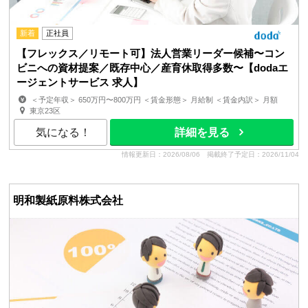
新着
正社員
【フレックス／リモート可】法人営業リーダー候補〜コン
ビニへの資材提案／既存中心／産育休取得多数〜【dodaエ
ージェントサービス 求人】
＜予定年収＞ 650万円〜800万円 ＜賃金形態＞ 月給制 ＜賃金内訳＞ 月額
（基本給）：380,000円〜477,000円 ＜月給＞ 3...
東京23区
気になる！
詳細を見る
情報更新日：2026/08/06
掲載終了予定日：2026/11/04
明和製紙原料株式会社