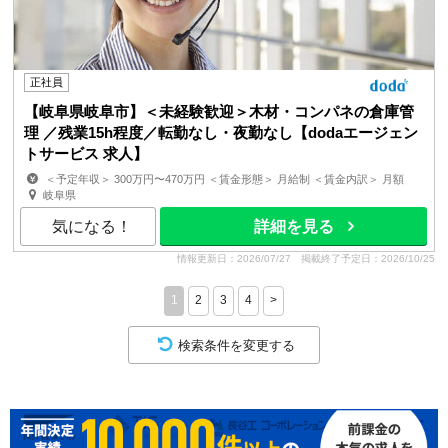
正社員
【岐阜県岐阜市】＜未経験歓迎＞木材・コンパネの倉庫管
理 ／残業15h程度／転勤なし・夜勤なし【dodaエージェン
トサービス 求人】
＜予定年収＞ 300万円〜470万円 ＜賃金形態＞ 月給制 ＜賃金内訳＞ 月額
（基本給）：190,000円〜226,000円 固定残業手当/...
岐阜県
気になる！
詳細を見る
情報更新日：2026/07/27
掲載終了予定日：2026/10/25
1
2
3
4
>
検索条件を変更する