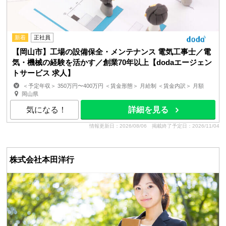
新着
正社員
【岡山市】工場の設備保全・メンテナンス 電気工事士／電
気・機械の経験を活かす／創業70年以上【dodaエージェン
トサービス 求人】
＜予定年収＞ 350万円〜400万円 ＜賃金形態＞ 月給制 ＜賃金内訳＞ 月額
（基本給）：185,000円〜235,000円 その他固定手当...
岡山県
気になる！
詳細を見る
情報更新日：2026/08/06
掲載終了予定日：2026/11/04
株式会社本田洋行