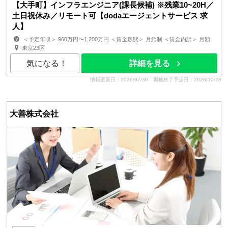
【大手町】インフラエンジニア(課長候補) ※残業10~20H／
土日祝休み／リモート可【dodaエージェントサービス 求
人】
＜予定年収＞ 960万円〜1,200万円 ＜賃金形態＞ 月給制 ＜賃金内訳＞ 月額
（基本給）：502,000円〜663,000円 ＜月給＞...
東京23区
気になる！
詳細を見る
情報更新日：2026/07/30
掲載終了予定日：2026/10/28
大善株式会社