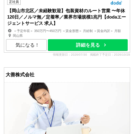
正社員
【岡山市北区／未経験歓迎】包装資材のルート営業 〜年休
120日／ノルマ無／定着率／業界市場規模1兆円【dodaエー
ジェントサービス 求人】
＜予定年収＞ 350万円〜450万円 ＜賃金形態＞ 月給制 ＜賃金内訳＞ 月額
（基本給）：200,000円〜213,924円 固定残業手当/...
岡山県
気になる！
詳細を見る
情報更新日：2026/07/30
掲載終了予定日：2026/10/28
大善株式会社