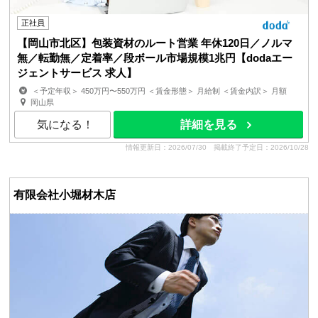
正社員
【岡山市北区】包装資材のルート営業 年休120日／ノルマ
無／転勤無／定着率／段ボール市場規模1兆円【dodaエー
ジェントサービス 求人】
＜予定年収＞ 450万円〜550万円 ＜賃金形態＞ 月給制 ＜賃金内訳＞ 月額
（基本給）：200,000円〜213,924円 固定残業手当/...
岡山県
気になる！
詳細を見る
情報更新日：2026/07/30
掲載終了予定日：2026/10/28
有限会社小堀材木店