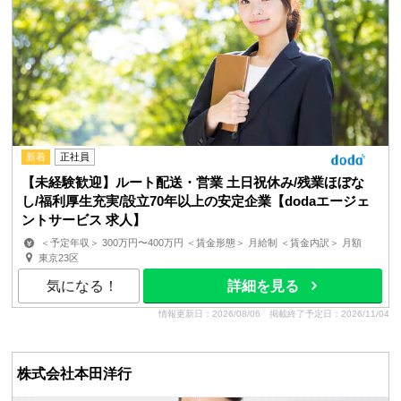
新着
正社員
【未経験歓迎】ルート配送・営業 土日祝休み/残業ほぼな
し/福利厚生充実/設立70年以上の安定企業【dodaエージェ
ントサービス 求人】
＜予定年収＞ 300万円〜400万円 ＜賃金形態＞ 月給制 ＜賃金内訳＞ 月額
（基本給）：165,000円〜200,000円 その他固定手当...
東京23区
気になる！
詳細を見る
情報更新日：2026/08/06
掲載終了予定日：2026/11/04
株式会社本田洋行