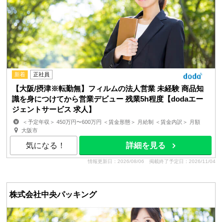
新着
正社員
【大阪/摂津※転勤無】フィルムの法人営業 未経験 商品知
識を身につけてから営業デビュー 残業5h程度【dodaエー
ジェントサービス 求人】
＜予定年収＞ 450万円〜600万円 ＜賃金形態＞ 月給制 ＜賃金内訳＞ 月額
（基本給）：250,000円〜350,000円 その他固定手当...
大阪市
気になる！
詳細を見る
情報更新日：2026/08/06
掲載終了予定日：2026/11/04
株式会社中央パッキング