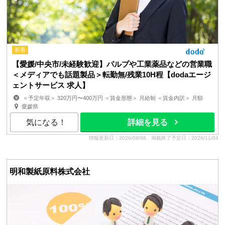
新着
【愛媛/中央市/未経験歓迎】パルプや工業薬品などの営業職
＜メディアでも話題製品＞転勤無/残業10H程【dodaエージ
ェントサービス 求人】
＜予定年収＞ 320万円〜400万円 ＜賃金形態＞ 月給制 ＜賃金内訳＞ 月額
（基本給）：190,000円〜250,000円 ＜月給＞ 1...
愛媛県
気になる！
詳細を見る
情報更新日：2026/08/06
掲載終了予定日：2026/11/04
明和製紙原料株式会社