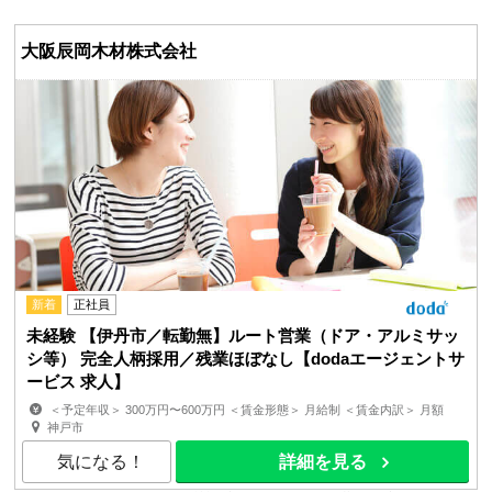
大阪辰岡木材株式会社
新着
正社員
未経験 【伊丹市／転勤無】ルート営業（ドア・アルミサッ
シ等） 完全人柄採用／残業ほぼなし【dodaエージェントサ
ービス 求人】
＜予定年収＞ 300万円〜600万円 ＜賃金形態＞ 月給制 ＜賃金内訳＞ 月額
（基本給）：200,000円〜310,000円 固定残業手当/...
神戸市
気になる！
詳細を見る