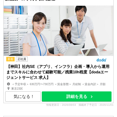
新着
正社員
【神田】社内SE（アプリ、インフラ）企画・導入から運用
までスキルに合わせて経験可能／残業10h程度【dodaエー
ジェントサービス 求人】
＜予定年収＞ 630万円〜730万円 ＜賃金形態＞ 月給制 ＜賃金内訳＞ 月額
（基本給）：355,000円〜413,000円 その他固定手当...
東京23区
気になる！
詳細を見る
情報更新日：2026/08/03
掲載終了予定日：2026/11/01