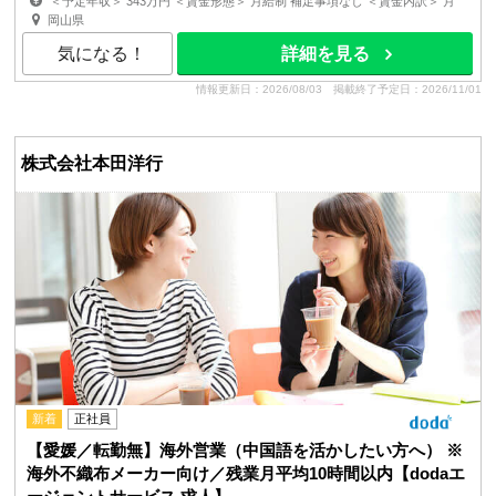
＜予定年収＞ 343万円 ＜賃金形態＞ 月給制 補足事項なし ＜賃金内訳＞ 月
額（基本給）：180,000円 その他固定手当/月：65,00...
岡山県
気になる！
詳細を見る
情報更新日：2026/08/03
掲載終了予定日：2026/11/01
株式会社本田洋行
新着
正社員
【愛媛／転勤無】海外営業（中国語を活かしたい方へ） ※
海外不織布メーカー向け／残業月平均10時間以内【dodaエ