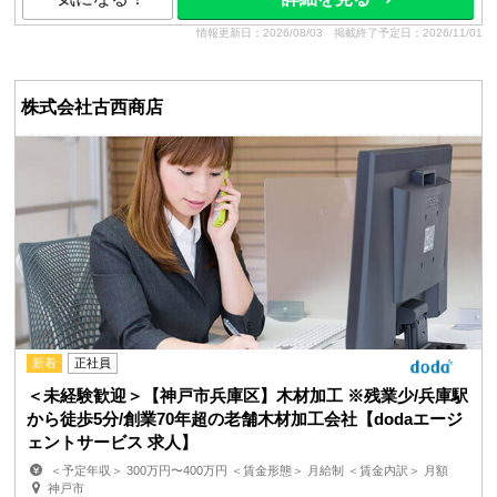
情報更新日：2026/08/03
掲載終了予定日：2026/11/01
株式会社古西商店
新着
正社員
＜未経験歓迎＞【神戸市兵庫区】木材加工 ※残業少/兵庫駅
から徒歩5分/創業70年超の老舗木材加工会社【dodaエージ
ェントサービス 求人】
＜予定年収＞ 300万円〜400万円 ＜賃金形態＞ 月給制 ＜賃金内訳＞ 月額
（基本給）：200,000円〜270,000円 ＜月給＞ 2...
神戸市