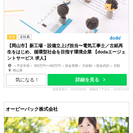
新着
正社員
【岡山市】新工場・設備立上げ担当〜電気工事士／古紙再
生をはじめ、循環型社会を目指す環境企業 【dodaエージェ
ントサービス 求人】
＜予定年収＞ 350万円〜400万円 ＜賃金形態＞ 月給制 ＜賃金内訳＞ 月額
（基本給）：185,000円〜235,000円 その他固定手当...
岡山県
気になる！
詳細を見る
情報更新日：2026/08/06
掲載終了予定日：2026/11/04
オーピーパック株式会社