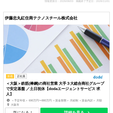
情報更新日：2026/08/03
掲載終了予定日：2026/11/01
伊藤忠丸紅住商テクノスチール株式会社
新着
正社員
＜大阪＞鉄筋(棒鋼)の商社営業 大手３大総合商社グループ
で安定基盤 ／土日祝休【dodaエージェントサービス 求
人】
＜予定年収＞ 690万円〜880万円 ＜賃金形態＞ 月給制 ＜賃金内訳＞ 月額
（基本給）：325,000円〜417,000円 ＜月給＞ 3...
大阪市
気になる！
詳細を見る