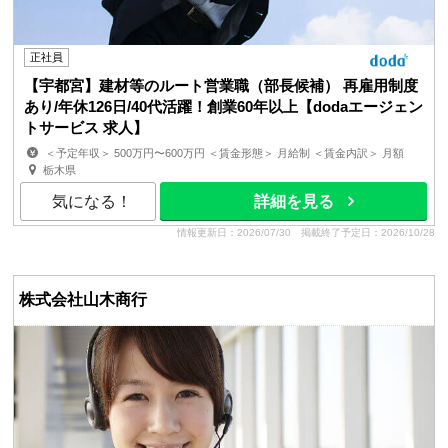
正社員
【宇都宮】建材等のルート営業職（部長候補） 再雇用制度
あり/年休126日/40代活躍！創業60年以上【dodaエージェン
トサービス 求人】
＜予定年収＞ 500万円〜600万円 ＜賃金形態＞ 月給制 ＜賃金内訳＞ 月額
（基本給）：300,000円〜344,200円 固定残業手当/...
栃木県
気になる！
詳細を見る
情報更新日：2026/07/30
掲載終了予定日：2026/10/28
株式会社山木商行