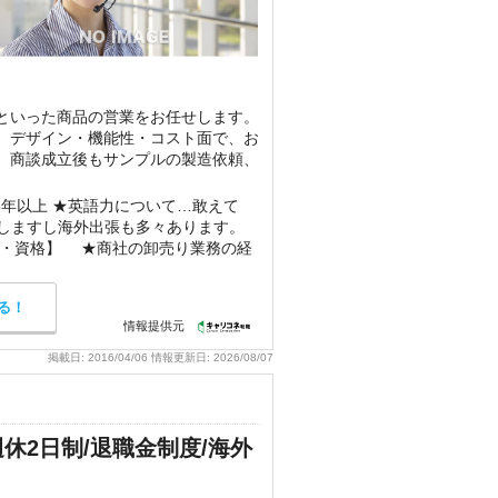
といった商品の営業をお任せします。
。デザイン・機能性・コスト面で、お
。商談成立後もサンプルの製造依頼、
お願いしま
年以上 ★英語力について…敢えて
用しますし海外出張も多々あります。
ル・資格】 ★商社の卸売り業務の経
る！
情報提供元
掲載日:
2016/04/06
情報更新日:
2026/08/07
休2日制/退職金制度/海外