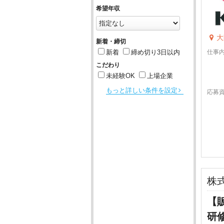
希望年収
大
新着・締切
仕事
新着
締め切り3日以内
こだわり
未経験OK
上場企業
もっと詳しい条件を設定
応募
株
【
研