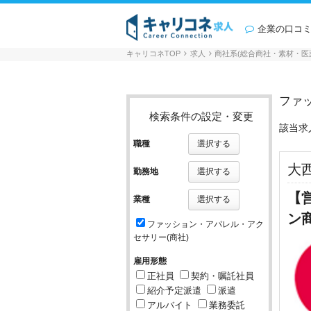
企業の口コ
キャリコネTOP
求人
商社系(総合商社・素材・医
ファ
検索条件の設定・変更
該当求
職種
選択する
大
勤務地
選択する
【
業種
選択する
ン
ファッション・アパレル・アク
セサリー(商社)
雇用形態
正社員
契約・嘱託社員
紹介予定派遣
派遣
アルバイト
業務委託