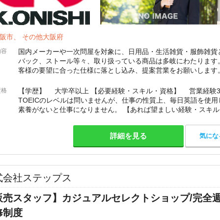
阪市、 その他大阪府
内容
国内メーカーや一次問屋を対象に、日用品・生活雑貨・服飾雑貨
バック、ストール等々、取り扱っている商品は多岐にわたります
客様の要望に合った仕様に落とし込み、提案営業をお願いします
本製造依頼、完成品の輸入や検品から納品に至るまで、一貫して
資格
【学歴】 大学卒以上 【必要経験・スキル・資格】 営業経験3
TOEICのレベルは問いませんが、仕事の性質上、毎日英語を使
素養がないと仕事になりません。 【あれば望ましい経験・スキ
験者歓迎 (商社勤務経験は必須ではありません)
詳細を見る
気にな
式会社ステップス
販売スタッフ】カジュアルセレクトショップ/完全週
修制度