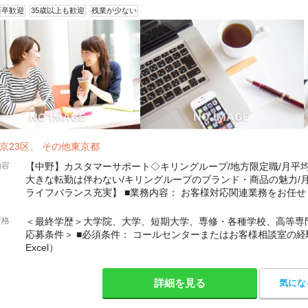
新卒歓迎
35歳以上も歓迎
残業が少ない
京23区、 その他東京都
内容
【中野】カスタマーサポート◇キリングループ/地方限定職/月平均
大きな転勤は伴わない/キリングループのブランド・商品の魅力/月
ライフバランス充実】 ■業務内容： お客様対応関連業務をお任
くりに生かしていく上で、窓口となるお客様相談室での
資格
＜最終学歴＞大学院、大学、短期大学、専修・各種学校、高等専門
応募条件＞ ■必須条件： コールセンターまたはお客様相談室の経験
Excel）
詳細を見る
気にな