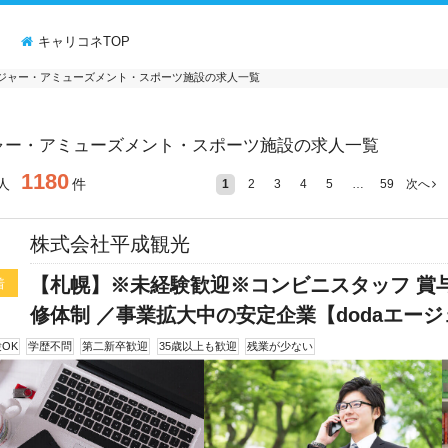
ミ
キャリコネTOP
ジャー・アミューズメント・スポーツ施設の求人一覧
ャー・アミューズメント・スポーツ施設の求人一覧
1180
人
件
1
2
3
4
5
…
59
次へ
株式会社平成観光
【札幌】※未経験歓迎※コンビニスタッフ 賞与
着
修体制 ／事業拡大中の安定企業【dodaエー
OK
学歴不問
第二新卒歓迎
35歳以上も歓迎
残業が少ない