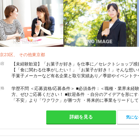
京23区、 その他東京都
内容
【未経験歓迎】「お菓子が好き」を仕事に／セレクトショップ感
【「食に関わる仕事がしたい！」「お菓子が好き！」そんな想い
手菓子メーカーなど有名企業と取引実績あり／季節やイベントテ
ます】 ■ポジションについて 総合食品卸商社である当社で、お菓
資格
学歴不問 ＜応募資格/応募条件＞ ■必須条件：＜職種・業界未経
方、ぜひご応募ください！ ■歓迎条件 ・自分のアイデアを形にす
「不安」より「ワクワク」が勝つ方 ・将来的に事業をリードしてい
ているのは、経験よりも「やってみよう」と踏み出せる気持
詳細を見る
気にな