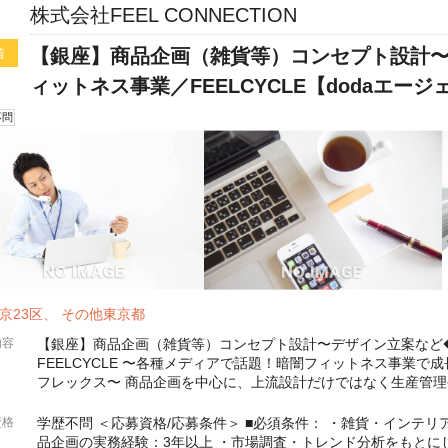
株式会社FEEL CONNECTION
【銀座】商品企画（雑貨等）コンセプト設計〜
着
ィットネス事業／FEELCYCLE【dodaエー
不問
京23区、 その他東京都
内容
【銀座】商品企画（雑貨等）コンセプト設計〜デザイン立案など
FEELCYCLE 〜各種メディアで話題！暗闇フィットネス事業で
フレックス〜 商品企画を中心に、上流設計だけではなく生産管
の全般企画に携わっていただくことを期待するポジションです。
資格
学歴不問 ＜応募資格/応募条件＞ ■必須条件： ・雑貨・インテ
品企画の実務経験：3年以上 ・市場調査・トレンド分析をもとに