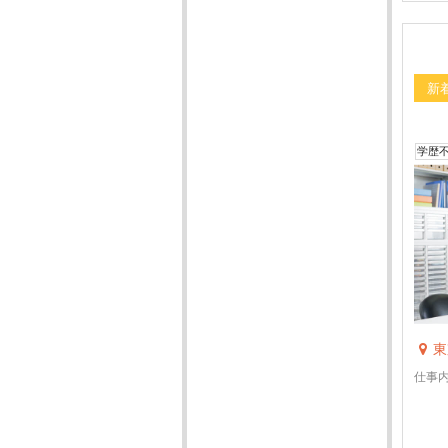
新
学歴
東
仕事