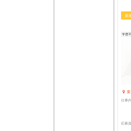
新
学歴
東
仕事
応募