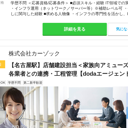
資格
学歴不問 ＜応募資格/応募条件＞ ■必須スキル・経験 IT領域での
・インフラ運用（ネットワーク／サーバー等）※補助レベル可 
しに関与した経験 ■求める人物像 ・インフラの専門性を活かし、
い方 ・運用業務からステップアップし、設計・標準
詳細を見る
気にな
株式会社カーゾック
【名古屋駅】店舗建設担当＜家族向アミュー
着
各業者との連携・工程管理【dodaエージェン
OK
学歴不問
第二新卒歓迎