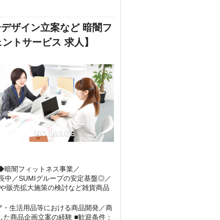
デザイン立案など 暗闇フ
ジェントサービス 求人】
◆暗闇フィットネス事業／
成長中／SUMIグループの安定基盤◎／
理や販売拡大施策の検討など雑貨商品
リア・生活用品等における商品開発／商
した商品企画立案の経験 ■歓迎条件：