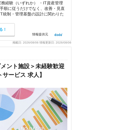
実務経験（いずれか） ・IT資産管理
・手順に従うだけでなく、改善・見直
IT統制・管理基盤の設計に関わりた
る！
情報提供元
掲載日:
2026/08/06
情報更新日:
2026/08/06
ズメント施設＞未経験歓迎
トサービス 求人】