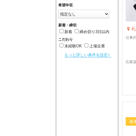
希望年収
新着・締切
札
新着
締め切り3日以内
仕事
こだわり
未経験OK
上場企業
もっと詳しい条件を設定
応募
新