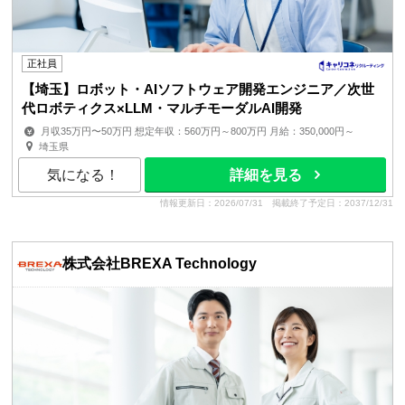
正社員
【埼玉】ロボット・AIソフトウェア開発エンジニア／次世
代ロボティクス×LLM・マルチモーダルAI開発
月収35万円〜50万円 想定年収：560万円～800万円 月給：350,000円～
500,000円 月額(基本給)：350,000円～500,0...
埼玉県
気になる！
詳細を見る
情報更新日：2026/07/31
掲載終了予定日：2037/12/31
株式会社BREXA Technology