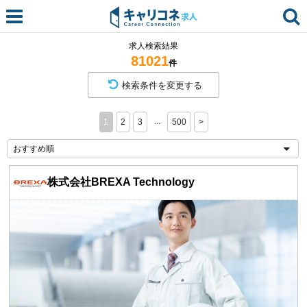
求人検索結果
81021
件
検索条件を変更する
...
1
2
3
500
>
株式会社BREXA Technology