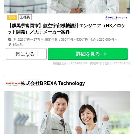
新着
正社員
【群馬県富岡市】航空宇宙機械設計エンジニア（NX／ロケ
ット開発）／大手メーカー案件
月収23万円〜27万円 想定年収：380万円～430万円 月給：230,000円～
270,000円 月額(基本給)：230,000円～270,0...
群馬県
気になる！
詳細を見る
情報更新日：2026/08/06
掲載終了予定日：2037/12/31
株式会社BREXA Technology