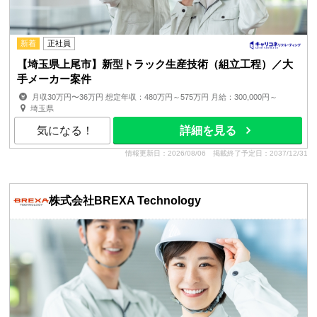
新着
正社員
【埼玉県上尾市】新型トラック生産技術（組立工程）／大
手メーカー案件
月収30万円〜36万円 想定年収：480万円～575万円 月給：300,000円～
360,000円 月額(基本給)：300,000円～360,0...
埼玉県
気になる！
詳細を見る
情報更新日：2026/08/06
掲載終了予定日：2037/12/31
株式会社BREXA Technology