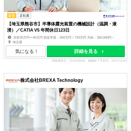
新着
正社員
【埼玉県熊谷市】半導体露光装置の機械設計（温調・液
浸）／CATIA V5 年間休日123日
月収35万円〜45万円 想定年収：560万円～720万円 月給：350,000円～
450,000円 月額(基本給)：350,000円～450,0...
埼玉県
気になる！
詳細を見る
情報更新日：2026/08/06
掲載終了予定日：2037/12/31
株式会社BREXA Technology