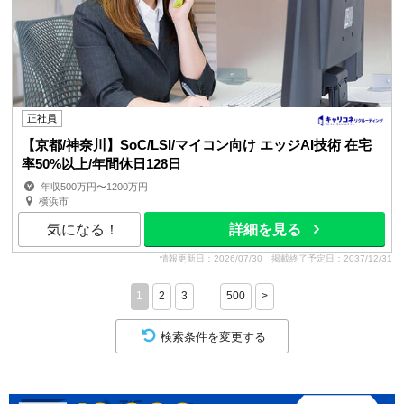
正社員
【京都/神奈川】SoC/LSI/マイコン向け エッジAI技術 在宅
率50%以上/年間休日128日
年収500万円〜1200万円
横浜市
気になる！
詳細を見る
情報更新日：2026/07/30
掲載終了予定日：2037/12/31
...
1
2
3
500
>
検索条件を変更する