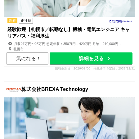
新着
正社員
経験歓迎【札幌市／転勤なし】機械・電気エンジニア キャ
リアパス・福利厚生
月収21万円〜25万円 想定年収：350万円～420万円 月給：210,000円～
250,000円 月額(基本給)：210,000円～250,0...
札幌市
気になる！
詳細を見る
情報更新日：2026/08/06
掲載終了予定日：2037/12/31
株式会社BREXA Technology