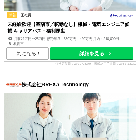
新着
正社員
未経験歓迎【室蘭市／転勤なし】機械・電気エンジニア候
補 キャリアパス・福利厚生
月収21万円〜25万円 想定年収：350万円～420万円 月給：210,000円～
250,000円 月額(基本給)：210,000円～250,0...
札幌市
気になる！
詳細を見る
情報更新日：2026/08/06
掲載終了予定日：2037/12/31
株式会社BREXA Technology