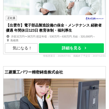
正社員
【出雲市】電子部品製造設備の保全・メンテナンス 経験者
優遇 年間休日123日 教育体制・福利厚生
月収32万円〜38万円 想定年収：530万円～630万円 月給：320,000円～
380,000円 月額(基本給)：320,000円～380,0...
島根県
気になる！
詳細を見る
情報更新日：2026/07/31
掲載終了予定日：2037/12/31
三菱重工パワー精密鋳造株式会社