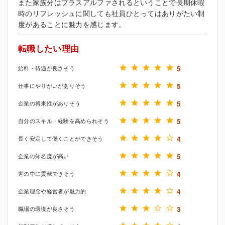
また家族分はプラスアルファされるということで長期休暇
時のリフレッシュに関しても社員ひとってはありがたい制
度があることに魅力を感じます。
転職したい理由
給料・待遇が良さそう
5
仕事にやりがいがありそう
5
企業の将来性がありそう
5
自分のスキル・経験を高められそう
5
長く安定して働くことができそう
4
企業の知名度が高い
5
世の中に貢献できそう
4
企業理念や経営者が魅力的
4
職場の環境が良さそう
3