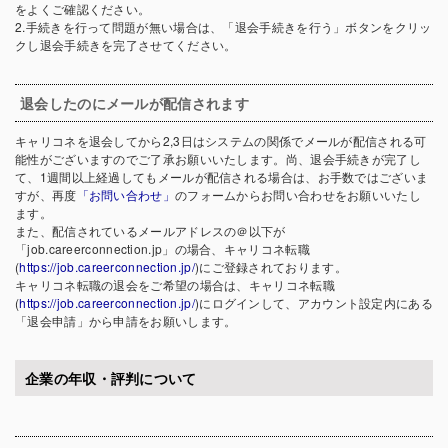
をよくご確認ください。
2.手続きを行って問題が無い場合は、「退会手続きを行う」ボタンをクリッ
クし退会手続きを完了させてください。
退会したのにメールが配信されます
キャリコネを退会してから2,3日はシステムの関係でメールが配信される可
能性がございますのでご了承お願いいたします。尚、退会手続きが完了し
て、1週間以上経過してもメールが配信される場合は、お手数ではございま
すが、再度
「お問い合わせ」
のフォームからお問い合わせをお願いいたし
ます。
また、配信されているメールアドレスの＠以下が
「job.careerconnection.jp」の場合、キャリコネ転職
(
https://job.careerconnection.jp/
)にご登録されております。
キャリコネ転職の退会をご希望の場合は、キャリコネ転職
(
https://job.careerconnection.jp/
)にログインして、アカウント設定内にある
「退会申請」から申請をお願いします。
企業の年収・評判について