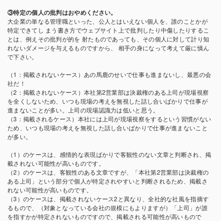
③特定の個人の批判はおやめください。
大企業の単なる管理職といった、公人とはいえない個人を、誰のことかが
特定できてし まう書き方でウェブサイト上で批判したり中傷したりするこ
とは、例えその批判が的を 射たものであっても、その個人に対して計り知
れないダメージを与えるものですから、 相手の身になって考えて厳に慎ん
で下さい。
（1：掲載されないケース）あの馬鹿のせいで仕事も進まないし、最悪の会
社だ！
（2：掲載されないケース）本社第2営業部は決裁権のある上司が現場視察
を全くしないため、いつも現場の考えを無視した話し合いばかりで仕事が
進まないことが多い。上司の現場認識力は低いと思う。
（3：掲載されるケース）本社には上司が現場視察をするという習慣がない
ため、いつも現場の考えを無視した話し合いばかりで仕事が進まないこと
が多い。
（1）のケースは、感情的な表現ばかりで客観性のない文章と判断され、掲
載されない可能性が高いものです。
（2）のケースは、客観性のある文章ですが、「本社第2営業部は決裁権の
ある上司」という部分で個人が特定されやすいと判断されるため、掲載さ
れない可能性が高いものです。
（3）のケースは、掲載されないケース2と異なり、全社的な社風を指摘す
るもので、（対象となっている会社の規模にもよりますが）「上司」が誰
を指すかが特定されないものですので、掲載される可能性が高いもので