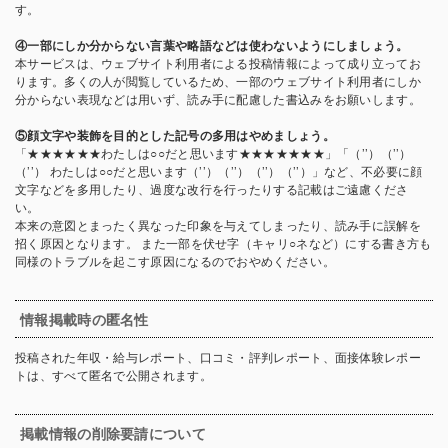
す。
④一部にしか分からない言葉や略語などは使わないようにしましょう。
本サービスは、ウェブサイト利用者による投稿情報によって成り立ってお
ります。多くの人が閲覧しているため、一部のウェブサイト利用者にしか
分からない表現などは用いず、読み手に配慮した書込みをお願いします。
⑤顔文字や装飾を目的とした記号の多用はやめましょう。
「★★★★★★わたしは○○だと思います★★★★★★★」「（’’）（’’）
（’’） わたしは○○だと思います（’’）（’’）（’’）（’’）」など、不必要に顔
文字などを多用したり、過度な改行を行ったりする記載はご遠慮くださ
い。
本来の意図とまったく異なった印象を与えてしまったり、読み手に誤解を
招く原因となります。 また一部を伏せ字（キャリ○ネなど）にする書き方も
同様のトラブルを起こす原因になるのでおやめください。
情報掲載時の匿名性
投稿された年収・給与レポート、口コミ・評判レポート、面接体験レポー
トは、すべて匿名で公開されます。
掲載情報の削除要請について