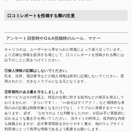
口コミレポートを投稿する際の注意
アンケート回答時やQ＆A投稿時のルール、マナー
キャリコネは、ユーザーから寄せられた情報によって成り立っています。
より正確な情報を提供する場として、口コミレポートを投稿される際には
以下のことに気をつけてください。
①個人情報の記載はしないでください。
氏名、住所、電話番号などの個人情報は絶対に記載しないでください。悪
用されたり、大きなトラブルになる元となります。
②客観性のある書き方をしましょう。
本サービスはその性質上、特定の企業に対する批判などの発言を禁止して
おりませんが、「きらいです！」「○○会社はサイアク！」など感情的な表
現のみの記載は削除対象となるだけでなく、トラブルに発展するケースも
あります。 必ず、「なぜそのような判断をしたのか」が読み手に客観的に
伝わるような書き方を用いてください。 当サイトの特性上、批判的な内容
も掲載されますが、必ず事実関係を分かりやすく書き、他のウェブサイト
利用者にとって有用な情報であるよう配慮をお願いします。