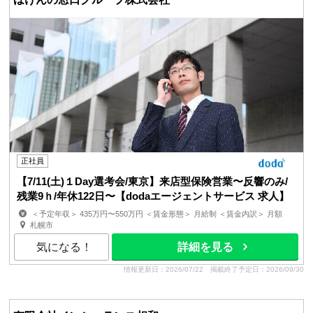
正社員
【7/11(土)１Day選考会/東京】来店型保険営業〜反響のみ/
残業9ｈ/年休122日〜【dodaエージェントサービス 求人】
＜予定年収＞ 435万円〜550万円 ＜賃金形態＞ 月給制 ＜賃金内訳＞ 月額
（基本給）：285,000円〜368,000円 その他固定手当...
札幌市
気になる！
詳細を見る
情報更新日：2026/07/22
掲載終了予定日：2026/09/30