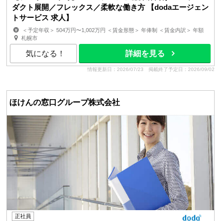
ダクト展開／フレックス／柔軟な働き方 【dodaエージェン
トサービス 求人】
＜予定年収＞ 504万円〜1,002万円 ＜賃金形態＞ 年俸制 ＜賃金内訳＞ 年額
（基本給）：3,804,000円〜7,560,000円 固...
札幌市
気になる！
詳細を見る
情報更新日：2026/07/23
掲載終了予定日：2026/09/02
ほけんの窓口グループ株式会社
正社員