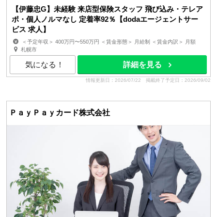
【伊藤忠G】未経験 来店型保険スタッフ 飛び込み・テレア
ポ・個人ノルマなし 定着率92％【dodaエージェントサー
ビス 求人】
＜予定年収＞ 400万円〜550万円 ＜賃金形態＞ 月給制 ＜賃金内訳＞ 月額
（基本給）：260,000円〜368,000円 その他固定手当...
札幌市
気になる！
詳細を見る
情報更新日：2026/07/22
掲載終了予定日：2026/09/02
ＰａｙＰａｙカード株式会社