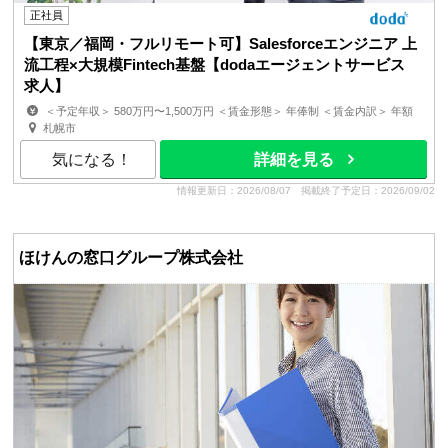
正社員
【東京／福岡・フルリモート可】Salesforceエンジニア 上
流工程×大規模Fintech基盤【dodaエージェントサービス
求人】
＜予定年収＞ 580万円〜1,500万円 ＜賃金形態＞ 年俸制 ＜賃金内訳＞ 年額
（基本給）：5,800,000円〜15,000,000円 ...
札幌市
気になる！
詳細を見る
情報更新日：2026/08/07
掲載終了予定日：2026/09/02
ほけんの窓口グループ株式会社