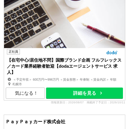
正社員
【在宅中心/居住地不問】国際ブランド企画 フルフレックス
／カード業界経験者歓迎【dodaエージェントサービス 求
人】
＜予定年収＞ 600万円〜996万円 ＜賃金形態＞ 年俸制 ＜賃金内訳＞ 年額
（基本給）：6,000,000円〜9,960,000円 ＜月...
札幌市
気になる！
詳細を見る
情報更新日：2026/08/07
掲載終了予定日：2026/10/11
ＰａｙＰａｙカード株式会社