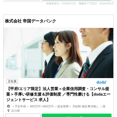
情報更新日：2026/07/22
掲載終了予定日：2026/09/13
株式会社 帝国データバンク
正社員
【甲府/エリア限定】法人営業＜企業信用調査・コンサル提
案＞手厚い研修支援＆評価制度 ／専門性磨ける【dodaエー
ジェントサービス 求人】
＜予定年収＞ 400万円〜800万円 ＜賃金形態＞ 月給制 補足事項無し ＜賃
金内訳＞ 月額（基本給）：278,800円〜346,200円 ...
石川県