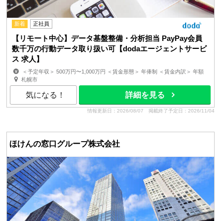
新着
正社員
【リモート中心】データ基盤整備・分析担当 PayPay会員
数千万の行動データ取り扱い可【dodaエージェントサービ
ス 求人】
＜予定年収＞ 500万円〜1,000万円 ＜賃金形態＞ 年俸制 ＜賃金内訳＞ 年額
（基本給）：5,000,000円〜10,000,000円 ...
札幌市
気になる！
詳細を見る
情報更新日：2026/08/07
掲載終了予定日：2026/11/04
ほけんの窓口グループ株式会社