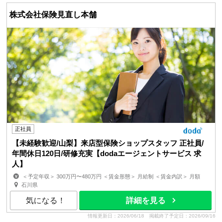
株式会社保険見直し本舗
正社員
【未経験歓迎/山梨】来店型保険ショップスタッフ 正社員/
年間休日120日/研修充実【dodaエージェントサービス 求
人】
＜予定年収＞ 300万円〜480万円 ＜賃金形態＞ 月給制 ＜賃金内訳＞ 月額
（基本給）：200,000円〜320,000円 固定残業手当/...
石川県
気になる！
詳細を見る
情報更新日：2026/06/18
掲載終了予定日：2026/09/16