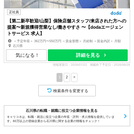
正社員
【第二新卒歓迎/山梨】保険店舗スタッフ/来店された方への
提案〜新規獲得営業なし/働きやすさ 〜【dodaエージェン
トサービス 求人】
＜予定年収＞ 362万円〜550万円 ＜賃金形態＞ 月給制 ＜賃金内訳＞ 月額
（基本給）：243,000円〜368,000円 ＜月給＞ 2...
石川県
気になる！
詳細を見る
情報更新日：2026/07/22
掲載終了予定日：2026/08/26
1
2
>
検索条件を変更する
石川県の転職・就職に役立つ企業情報を見る
キャリコネは、転職・就活に役立つ企業の年収・評判・求人情報を提供していま
す。60万以上の登録企業から石川県に関する企業の情報をチェック！