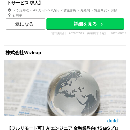
トサービス 求人】
＜予定年収＞ 400万円〜550万円 ＜賃金形態＞ 月給制 ＜賃金内訳＞ 月額
（基本給）：260,000円〜368,000円 その他固定手当...
石川県
気になる！
詳細を見る
情報更新日：2026/07/22
掲載終了予定日：2026/09/02
株式会社Wizleap
【フルリモート可】AIエンジニア 金融業界向けSaaSプロ