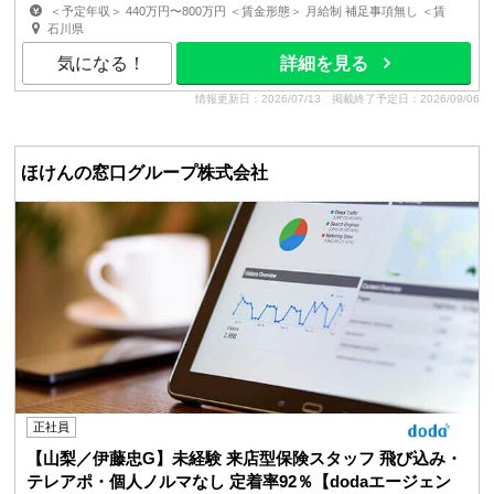
＜予定年収＞ 440万円〜800万円 ＜賃金形態＞ 月給制 補足事項無し ＜賃
金内訳＞ 月額（基本給）：299,000円〜392,150円 ...
石川県
気になる！
詳細を見る
情報更新日：2026/07/13
掲載終了予定日：2026/09/06
ほけんの窓口グループ株式会社
正社員
【山梨／伊藤忠G】未経験 来店型保険スタッフ 飛び込み・
テレアポ・個人ノルマなし 定着率92％【dodaエージェン