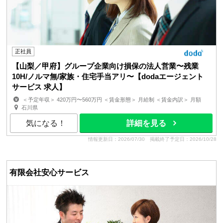
正社員
【山梨／甲府】グループ企業向け損保の法人営業〜残業
10H/ノルマ無/家族・住宅手当アリ〜【dodaエージェント
サービス 求人】
＜予定年収＞ 420万円〜560万円 ＜賃金形態＞ 月給制 ＜賃金内訳＞ 月額
（基本給）：230,500円〜350,000円 ＜月給＞ 2...
石川県
気になる！
詳細を見る
情報更新日：2026/07/30
掲載終了予定日：2026/10/28
有限会社安心サービス