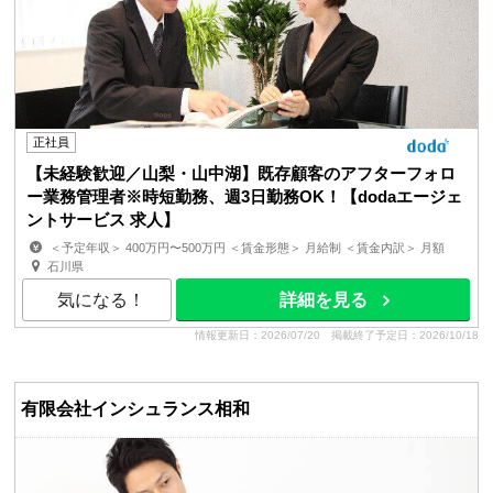
正社員
【未経験歓迎／山梨・山中湖】既存顧客のアフターフォロ
ー業務管理者※時短勤務、週3日勤務OK！【dodaエージェ
ントサービス 求人】
＜予定年収＞ 400万円〜500万円 ＜賃金形態＞ 月給制 ＜賃金内訳＞ 月額
（基本給）：250,000円〜300,000円 固定残業手当/...
石川県
気になる！
詳細を見る
情報更新日：2026/07/20
掲載終了予定日：2026/10/18
有限会社インシュランス相和