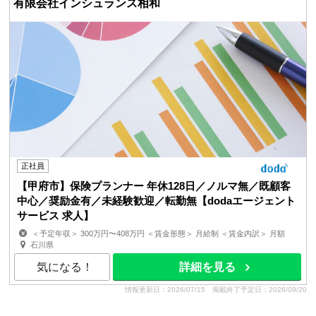
有限会社インシュランス相和
正社員
【甲府市】保険プランナー 年休128日／ノルマ無／既顧客
中心／奨励金有／未経験歓迎／転勤無【dodaエージェント
サービス 求人】
＜予定年収＞ 300万円〜408万円 ＜賃金形態＞ 月給制 ＜賃金内訳＞ 月額
（基本給）：170,000円 その他固定手当/月：46,200...
石川県
気になる！
詳細を見る
情報更新日：2026/07/15
掲載終了予定日：2026/09/20