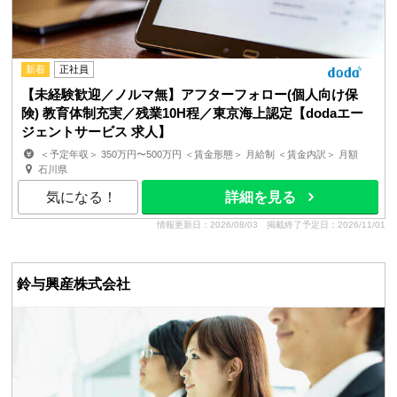
新着
正社員
【未経験歓迎／ノルマ無】アフターフォロー(個人向け保
険) 教育体制充実／残業10H程／東京海上認定【dodaエー
ジェントサービス 求人】
＜予定年収＞ 350万円〜500万円 ＜賃金形態＞ 月給制 ＜賃金内訳＞ 月額
（基本給）：240,000円〜320,000円 固定残業手当/...
石川県
気になる！
詳細を見る
情報更新日：2026/08/03
掲載終了予定日：2026/11/01
鈴与興産株式会社