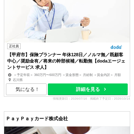
正社員
【甲府市】保険プランナー 年休128日／ノルマ無／既顧客
中心／奨励金有／将来の幹部候補／転勤無【dodaエージェ
ントサービス 求人】
＜予定年収＞ 360万円〜600万円 ＜賃金形態＞ 月給制 ＜賃金内訳＞ 月額
（基本給）：170,000円 その他固定手当/月：89,400...
石川県
気になる！
詳細を見る
情報更新日：2026/07/16
掲載終了予定日：2026/10/14
ＰａｙＰａｙカード株式会社