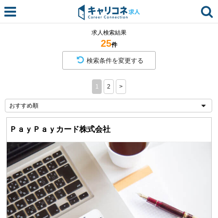
求人検索結果
25
件
検索条件を変更する
1
2
>
ＰａｙＰａｙカード株式会社