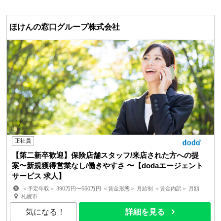
ほけんの窓口グループ株式会社
正社員
【第二新卒歓迎】保険店舗スタッフ/来店された方への提
案〜新規獲得営業なし/働きやすさ 〜【dodaエージェント
サービス 求人】
＜予定年収＞ 390万円〜550万円 ＜賃金形態＞ 月給制 ＜賃金内訳＞ 月額
（基本給）：250,000円〜368,000円 その他固定手当...
札幌市
気になる！
詳細を見る