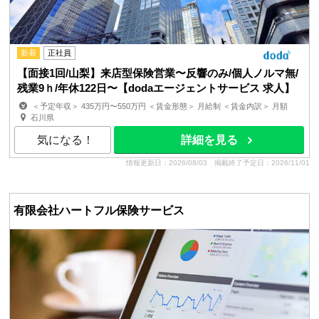
新着
正社員
【面接1回/山梨】来店型保険営業〜反響のみ/個人ノルマ無/
残業9ｈ/年休122日〜【dodaエージェントサービス 求人】
＜予定年収＞ 435万円〜550万円 ＜賃金形態＞ 月給制 ＜賃金内訳＞ 月額
（基本給）：280,000円〜368,000円 その他固定手当...
石川県
気になる！
詳細を見る
情報更新日：2026/08/03
掲載終了予定日：2026/11/01
有限会社ハートフル保険サービス