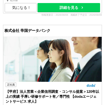
（基本給）：200,824円〜297,518円 固定残業手当/...
石川県
気になる！
詳細を見る
情報更新日：2026/08/06
掲載終了予定日：2026/09/06
株式会社 帝国データバンク
正社員
【甲府】法人営業＜企業信用調査・コンサル提案＞120年以
上の実績 手厚い研修サポート有／専門性 【dodaエージェ
ントサービス 求人】