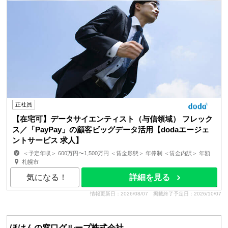
正社員
【在宅可】データサイエンティスト（与信領域） フレック
ス／「PayPay」の顧客ビッグデータ活用【dodaエージェ
ントサービス 求人】
＜予定年収＞ 600万円〜1,500万円 ＜賃金形態＞ 年俸制 ＜賃金内訳＞ 年額
（基本給）：6,000,000円〜15,000,000円 ...
札幌市
気になる！
詳細を見る
情報更新日：2026/08/07
掲載終了予定日：2026/10/07
ほけんの窓口グループ株式会社