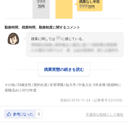
???
残業なし年収
???
万円
万円
勤務時間、残業時間、勤務制度に関するコメント
??
残業に関しては
に感じている。
残業実態の続きを読む
その他
29歳女性
契約社員
非管理職
短大卒
中途入社 3年未満 (投稿時に
退職済み)
2012年度
投稿日:
2015-11-24
（記事番号:531039）
参考になった
0
不適切な投稿として報告