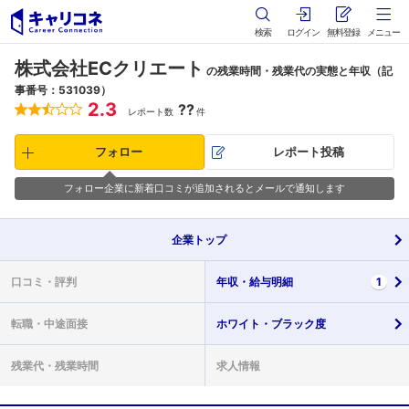
検索
ログイン
無料登録
メニュー
株式会社ECクリエート
の残業時間・残業代の実態と年収（記
事番号：531039）
2.3
??
レポート数
件
フォロー
レポート投稿
フォロー企業に新着口コミが追加されるとメールで通知します
企業
トップ
口コミ・
評判
年収・
給与明細
1
転職・
中途面接
ホワイト・
ブラック度
残業代・
残業時間
求人情報