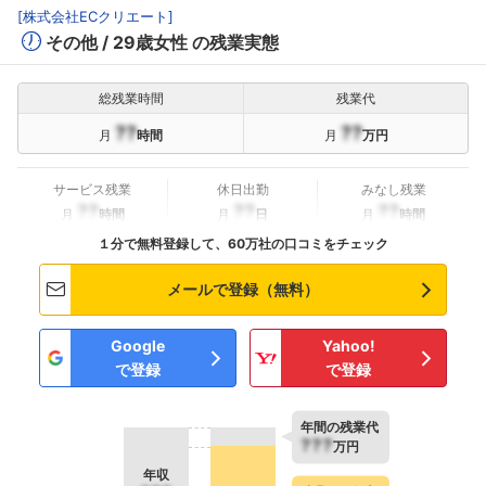
[
株式会社ECクリエート
]
その他
29歳女性
の残業実態
総残業時間
残業代
??
??
月
時間
月
万円
サービス残業
休日出勤
みなし残業
??
??
??
月
時間
月
日
月
時間
１分で無料登録して、60万社の口コミをチェック
メールで登録（無料）
Google
Yahoo!
で登録
で登録
年間の残業代
???
万円
年収