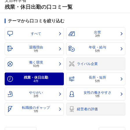
文部科学省
残業・休日出勤の口コミ一覧
テーマから口コミを絞り込む
出世
すべて
3件
退職理由
年収・給与
1件
5件
働く環境
ライバル企業
10件
残業・休日出勤
長所・短所
4件
5件
やりがい
女性の働きやすさ
3件
1件
転職後のギャップ
経営者の評価
1件