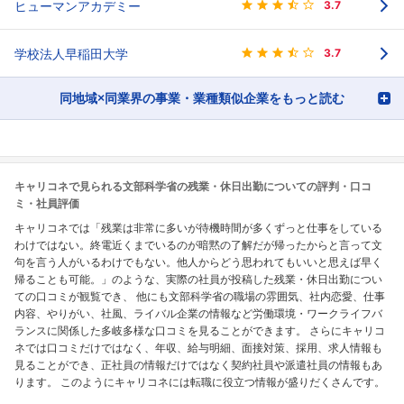
ヒューマンアカデミー
3.7
学校法人早稲田大学
3.7
同地域×同業界の事業・業種類似企業をもっと読む
キャリコネで見られる文部科学省の残業・休日出勤についての評判・口コ
ミ・社員評価
キャリコネでは「残業は非常に多いが待機時間が多くずっと仕事をしている
わけではない。終電近くまでいるのが暗黙の了解だが帰ったからと言って文
句を言う人がいるわけでもない。他人からどう思われてもいいと思えば早く
帰ることも可能。」のような、実際の社員が投稿した残業・休日出勤につい
ての口コミが観覧でき、 他にも文部科学省の職場の雰囲気、社内恋愛、仕事
内容、やりがい、社風、ライバル企業の情報など労働環境・ワークライフバ
ランスに関係した多岐多様な口コミを見ることができます。 さらにキャリコ
ネでは口コミだけではなく、年収、給与明細、面接対策、採用、求人情報も
見ることができ、正社員の情報だけではなく契約社員や派遣社員の情報もあ
ります。 このようにキャリコネには転職に役立つ情報が盛りだくさんです。