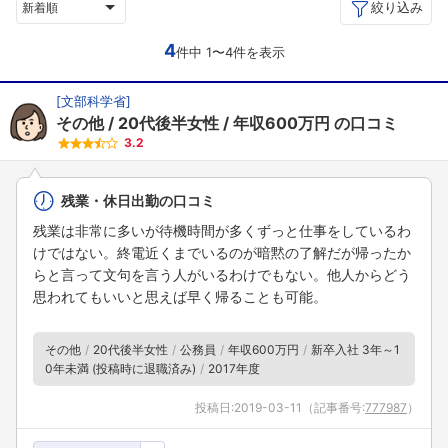
絞り込み
新着順
4
件中 1〜4件を表示
[
文部科学省
]
その他
20代後半女性
年収600万円
の口コミ
3.2
残業・休日出勤の口コミ
残業は非常に多いが待機時間が多くずっと仕事をしているわ
けではない。終電近くまでいるのが暗黙の了解だが帰ったか
らと言って文句を言う人がいるわけでもない。他人からどう
思われてもいいと思えば早く帰ることも可能。
その他
20代後半女性
公務員
年収600万円
新卒入社 3年～1
0年未満 (投稿時に退職済み)
2017年度
投稿日:
2019-03-11
（記事番号:
777987
）