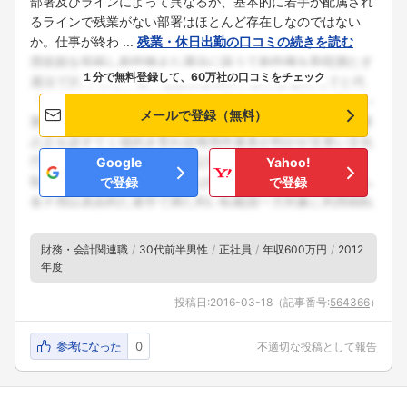
部署及びラインによって異なるが、基本的に若手が配属され
るラインで残業がない部署はほとんど存在しなのではない
か。仕事が終わ ...
残業・休日出勤の口コミの続きを読む
１分で無料登録して、60万社の口コミをチェック
メールで登録（無料）
Google
Yahoo!
で登録
で登録
財務・会計関連職
30代前半男性
正社員
年収600万円
2012
年度
投稿日:
2016-03-18
（記事番号:
564366
）
参考になった
0
不適切な投稿として報告