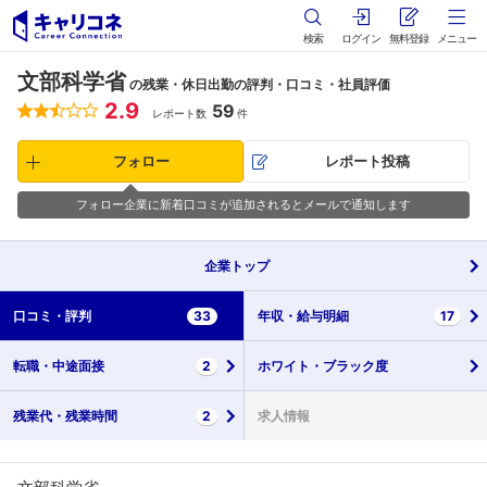
検索
ログイン
無料登録
メニュー
文部科学省
の残業・休日出勤の評判・口コミ・社員評価
2.9
59
レポート数
件
フォロー
レポート投稿
フォロー企業に新着口コミが追加されるとメールで通知します
企業
トップ
口コミ・
評判
33
年収・
給与明細
17
転職・
中途面接
2
ホワイト・
ブラック度
残業代・
残業時間
2
求人情報