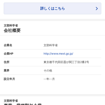
詳しくはこちら
文部科学省
会社概要
企業名
文部科学省
企業HP
http://www.mext.go.jp/
住所
東京都千代田区霞が関三丁目2番2号
業界
その他
設立年月
--年--月
文部科学省