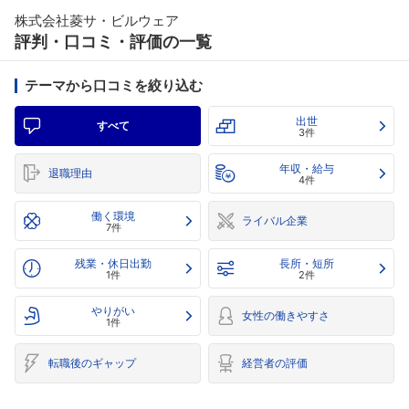
株式会社菱サ・ビルウェア
評判・口コミ・評価の一覧
テーマから口コミを絞り込む
出世
すべて
3件
年収・給与
退職理由
4件
働く環境
ライバル企業
7件
残業・休日出勤
長所・短所
1件
2件
やりがい
女性の働きやすさ
1件
転職後のギャップ
経営者の評価