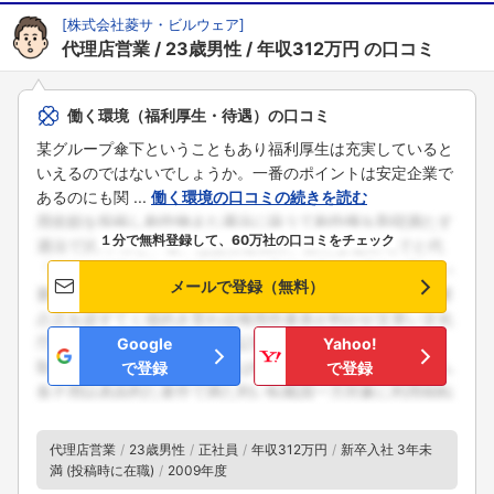
[
株式会社菱サ・ビルウェア
]
代理店営業
23歳男性
年収312万円
の口コミ
働く環境（福利厚生・待遇）の口コミ
某グループ傘下ということもあり福利厚生は充実していると
いえるのではないでしょうか。一番のポイントは安定企業で
あるのにも関 ...
働く環境の口コミの続きを読む
１分で無料登録して、60万社の口コミをチェック
メールで登録（無料）
Google
Yahoo!
で登録
で登録
代理店営業
23歳男性
正社員
年収312万円
新卒入社 3年未
満 (投稿時に在職)
2009年度