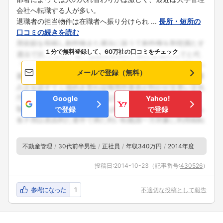
会社へ転職する人が多い。
退職者の担当物件は在職者へ振り分けられ ...
長所・短所の
口コミの続きを読む
１分で無料登録して、60万社の口コミをチェック
メールで登録（無料）
Google
Yahoo!
で登録
で登録
不動産管理
30代前半男性
正社員
年収340万円
2014年度
投稿日:
2014-10-23
（記事番号:
430526
）
参考になった
1
不適切な投稿として報告
フォローしました