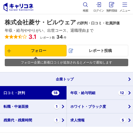
検索
ログイン
無料登録
メニュー
株式会社菱サ・ビルウェア
の評判・口コミ・社員評価
年収・給与ややりがい、出世コース、退職理由まで
3.1
34
レポート数
件
フォロー
レポート投稿
フォロー企業に新着口コミが追加されるとメールで通知します
企業
トップ
口コミ・
評判
18
年収・
給与明細
12
転職・
中途面接
1
ホワイト・
ブラック度
残業代・
残業時間
1
求人情報
5