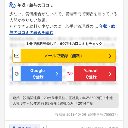
年収・給与の口コミ
少ない。労働組合がないので、管理部門で実験を握っている
人間がやりたい放題。
ただでさえ給料が少ないのに、若手と管理職の ...
年収・給
与の口コミの続きを読む
１分で無料登録して、60万社の口コミをチェック
メールで登録（無料）
Google
Yahoo!
で登録
で登録
建築・設備関連職
20代前半男性
正社員
年収350万円
中途
入社 3年～10年未満 (投稿時に退職済み)
2014年度
投稿日:
2018-10-06
（記事番号:
755537
）