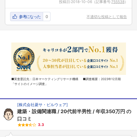
投稿日:
2018-10-06
（記事番号:
755538
）
参考になった
0
不適切な投稿として報告
■実査委託先：日本マーケティングリサーチ機構 ■調査概要：2023年12月期
「サイトのイメージ調査」
[
株式会社菱サ・ビルウェア
]
建築・設備関連職
20代前半男性
年収350万円
の
口コミ
3.3