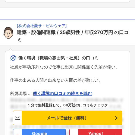
[
株式会社菱サ・ビルウェア
]
建築・設備関連職
25歳男性
年収270万円
の口コ
ミ
働く環境（職場の雰囲気・社風）の口コミ
社風が年功序列なので仕事に出来に関係無く先輩が偉い。
仕事の出来る人間と出来ない人間の差が激しい。
所属現場 ...
働く環境の口コミの続きを読む
１分で無料登録して、60万社の口コミをチェック
メールで登録（無料）
Google
Yahoo!