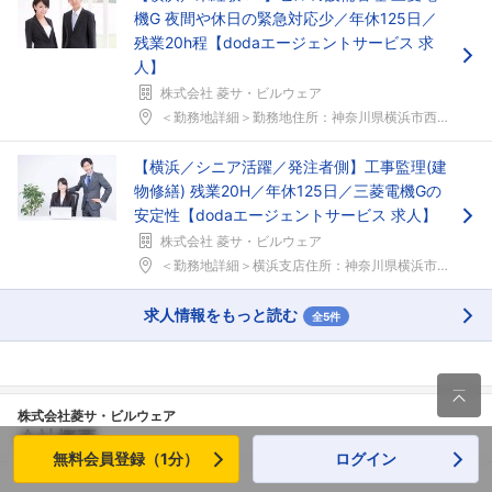
機G 夜間や休日の緊急対応少／年休125日／
残業20h程【dodaエージェントサービス 求
人】
株式会社 菱サ・ビルウェア
＜勤務地詳細＞勤務地住所：神奈川県横浜市西区みなと...
【横浜／シニア活躍／発注者側】工事監理(建
物修繕) 残業20H／年休125日／三菱電機Gの
安定性【dodaエージェントサービス 求人】
株式会社 菱サ・ビルウェア
＜勤務地詳細＞横浜支店住所：神奈川県横浜市神奈川区...
求人情報をもっと読む
全5件

株式会社菱サ・ビルウェア
会社概要
無料会員登録（1分）
ログイン