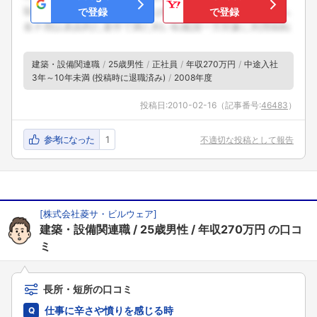
で登録
で登録
建築・設備関連職
25歳男性
正社員
年収270万円
中途入社
3年～10年未満 (投稿時に退職済み)
2008年度
投稿日:
2010-02-16
（記事番号:
46483
）
参考になった
1
不適切な投稿として報告
[
株式会社菱サ・ビルウェア
]
建築・設備関連職
25歳男性
年収270万円
の口コ
ミ
長所・短所の口コミ
仕事に辛さや憤りを感じる時