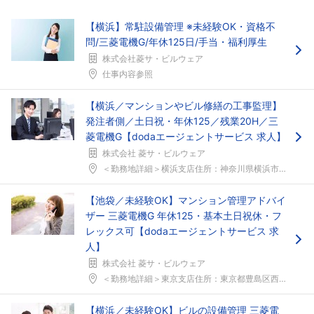
【横浜】常駐設備管理 ※未経験OK・資格不
問/三菱電機G/年休125日/手当・福利厚生
株式会社菱サ・ビルウェア
仕事内容参照
【横浜／マンションやビル修繕の工事監理】
発注者側／土日祝・年休125／残業20H／三
菱電機G【dodaエージェントサービス 求人】
株式会社 菱サ・ビルウェア
＜勤務地詳細＞横浜支店住所：神奈川県横浜市神奈川区...
【池袋／未経験OK】マンション管理アドバイ
ザー 三菱電機G 年休125・基本土日祝休・フ
レックス可【dodaエージェントサービス 求
人】
株式会社 菱サ・ビルウェア
＜勤務地詳細＞東京支店住所：東京都豊島区西池袋1-...
【横浜／未経験OK】ビルの設備管理 三菱電