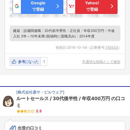
Google
Yahoo!
で登録
で登録
建築・設備関連職
20代前半男性
正社員
年収350万円
中途
入社 3年～10年未満 (投稿時に退職済み)
2014年度
投稿日:
2018-10-06
（記事番号:
755533
）
参考になった
1
不適切な投稿として報告
[
株式会社菱サ・ビルウェア
]
ルートセールス
30代後半性
年収400万円
の口コ
ミ
2.5
出世の口コミ