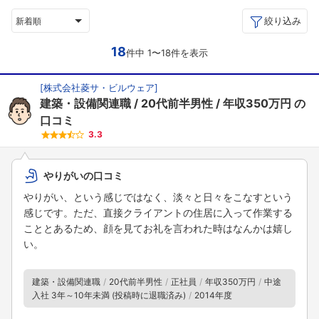
絞り込み
新着順
18
件中 1〜18件を表示
[
株式会社菱サ・ビルウェア
]
建築・設備関連職
20代前半男性
年収350万円
の
口コミ
3.3
やりがいの口コミ
やりがい、という感じではなく、淡々と日々をこなすという
感じです。ただ、直接クライアントの住居に入って作業する
こととあるため、顔を見てお礼を言われた時はなんかは嬉し
い。
建築・設備関連職
20代前半男性
正社員
年収350万円
中途
入社 3年～10年未満 (投稿時に退職済み)
2014年度