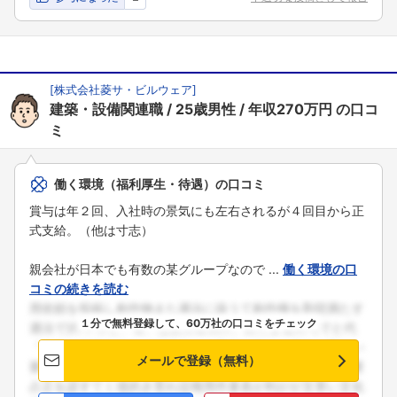
[
株式会社菱サ・ビルウェア
]
建築・設備関連職
25歳男性
年収270万円
の口コ
ミ
働く環境（福利厚生・待遇）の口コミ
賞与は年２回、入社時の景気にも左右されるが４回目から正
式支給。（他は寸志）
親会社が日本でも有数の某グループなので ...
働く環境の口
コミの続きを読む
１分で無料登録して、60万社の口コミをチェック
メールで登録（無料）