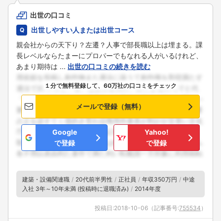
出世の口コミ
出世しやすい人または出世コース
親会社からの天下り？左遷？人事で部長職以上は埋まる。課
長レベルならたまーにプロパーでもなれる人がいるけれど、
あまり期待は ...
出世の口コミの続きを読む
１分で無料登録して、60万社の口コミをチェック
メールで登録（無料）
Google
Yahoo!
で登録
で登録
建築・設備関連職
20代前半男性
正社員
年収350万円
中途
入社 3年～10年未満 (投稿時に退職済み)
2014年度
投稿日:
2018-10-06
（記事番号:
755534
）