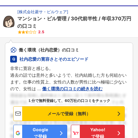
こちらの企業もフォローしませんか？
[
株式会社菱サ・ビルウェア
]
マンション・ビル管理
30代前半性
年収370万円
の口コミ
2.5
働く環境（社内恋愛）の口コミ
社内恋愛の寛容さとそのエピソード
非常に寛容と感じる。
過去の話では意外と多いようで、社内結婚した方も何組かい
ます。仕事の性質上、女性の人数が男性に比べ極端に少ない
ので、女性は ...
働く環境の口コミの続きを読む
１分で無料登録して、60万社の口コミをチェック
メールで登録（無料）
Google
Yahoo!
で登録
で登録