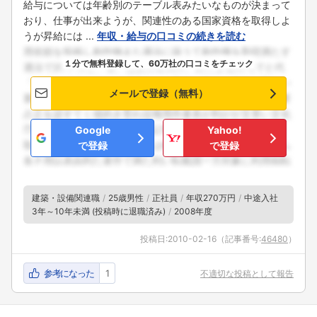
給与については年齢別のテーブル表みたいなものが決まって
おり、仕事が出来ようが、関連性のある国家資格を取得しよ
うが昇給には ...
年収・給与の口コミの続きを読む
１分で無料登録して、60万社の口コミをチェック
メールで登録（無料）
Google
Yahoo!
で登録
で登録
建築・設備関連職
25歳男性
正社員
年収270万円
中途入社
3年～10年未満 (投稿時に退職済み)
2008年度
投稿日:
2010-02-16
（記事番号:
46480
）
参考になった
1
不適切な投稿として報告