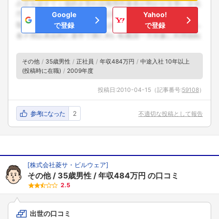
Google
Yahoo!
で登録
で登録
その他
35歳男性
正社員
年収484万円
中途入社 10年以上
(投稿時に在職)
2009年度
投稿日:
2010-04-15
（記事番号:
59108
）
参考になった
2
不適切な投稿として報告
[
株式会社菱サ・ビルウェア
]
その他
35歳男性
年収484万円
の口コミ
2.5
出世の口コミ