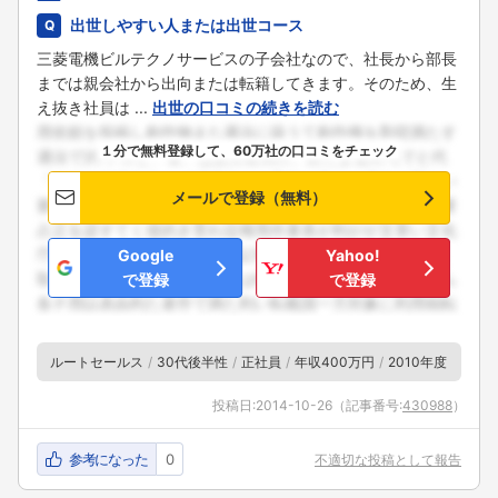
出世しやすい人または出世コース
三菱電機ビルテクノサービスの子会社なので、社長から部長
までは親会社から出向または転籍してきます。そのため、生
え抜き社員は ...
出世の口コミの続きを読む
１分で無料登録して、60万社の口コミをチェック
メールで登録（無料）
Google
Yahoo!
で登録
で登録
ルートセールス
30代後半性
正社員
年収400万円
2010年度
投稿日:
2014-10-26
（記事番号:
430988
）
参考になった
0
不適切な投稿として報告