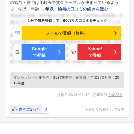
の給与・賞与は年齢等で賃金テーブルが決まっているよう
で、学歴・年齢 ...
年収・給与の口コミの続きを読む
１分で無料登録して、60万社の口コミをチェック
メールで登録（無料）
Google
Yahoo!
で登録
で登録
マンション・ビル管理
30代前半性
正社員
年収370万円
20
12年度
投稿日:
2013-02-19
（記事番号:
340856
）
参考になった
0
不適切な投稿として報告