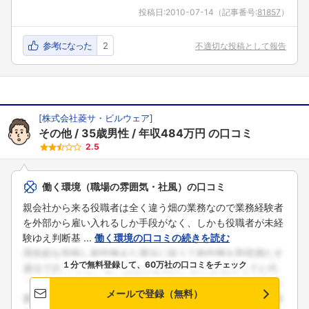
投稿日:
2010-07-14
（記事番号:
81857
）
参考になった
2
不適切な投稿として報告
[
株式会社菱サ・ビルウェア
]
その他
35歳男性
年収484万円
の口コミ
2.5
働く環境（職場の雰囲気・社風）の口コミ
親会社から来る役職者は全く違う畑の業務なので業務経験者
を外部から雇い入れるしか手段がなく、しかも役職者が未経
験ゆえ判断基 ...
働く環境の口コミの続きを読む
１分で無料登録して、60万社の口コミをチェック
メールで登録（無料）