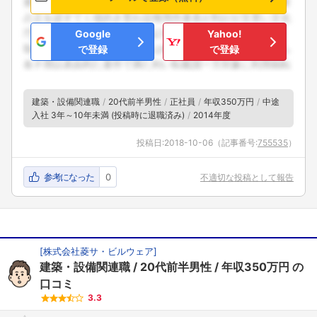
Google
Yahoo!
で登録
で登録
建築・設備関連職
20代前半男性
正社員
年収350万円
中途
入社 3年～10年未満 (投稿時に退職済み)
2014年度
投稿日:
2018-10-06
（記事番号:
755535
）
参考になった
0
不適切な投稿として報告
[
株式会社菱サ・ビルウェア
]
建築・設備関連職
20代前半男性
年収350万円
の
口コミ
3.3