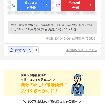
Google
Yahoo!
で登録
で登録
建築・設備関連職
20代前半男性
正社員
年収350万円
中途
入社 3年～10年未満 (投稿時に退職済み)
2014年度
投稿日:
2018-10-06
（記事番号:
755536
）
参考になった
0
不適切な投稿として報告
同年代や類似職種の
年収・口コミを見ることで
自分の正しい市場価値に
気付くきっかけに！
60万社以上の本音の口コミを公開中