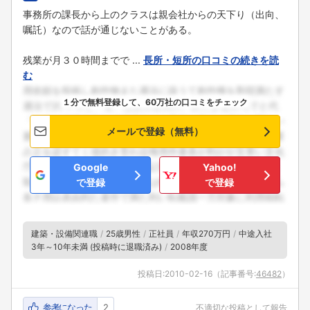
事務所の課長から上のクラスは親会社からの天下り（出向、
嘱託）なので話が通じないことがある。
残業が月３０時間までで ...
長所・短所の口コミの続きを読
む
１分で無料登録して、60万社の口コミをチェック
メールで登録（無料）
Google
Yahoo!
で登録
で登録
建築・設備関連職
25歳男性
正社員
年収270万円
中途入社
3年～10年未満 (投稿時に退職済み)
2008年度
投稿日:
2010-02-16
（記事番号:
46482
）
参考になった
2
不適切な投稿として報告