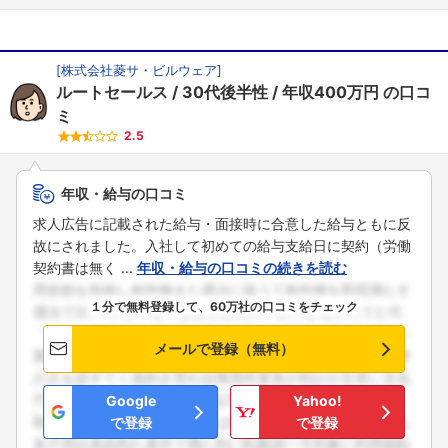
[
株式会社菱サ・ビルウェア
]
ルートセールス
30代後半性
年収400万円
の口コ
ミ
2.5
年収・給与の口コミ
求人広告に記載された給与・面接時に合意した給与ともに反
故にされました。入社して初めての給与支給日に契約（労働
契約書は無く ...
年収・給与の口コミの続きを読む
１分で無料登録して、60万社の口コミをチェック
メールで登録（無料）
Google
Yahoo!
で登録
で登録