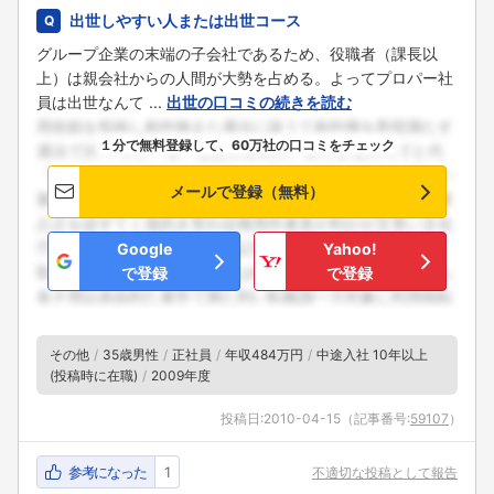
出世しやすい人または出世コース
グループ企業の末端の子会社であるため、役職者（課長以
上）は親会社からの人間が大勢を占める。よってプロパー社
員は出世なんて ...
出世の口コミの続きを読む
１分で無料登録して、60万社の口コミをチェック
メールで登録（無料）
Google
Yahoo!
で登録
で登録
その他
35歳男性
正社員
年収484万円
中途入社 10年以上
(投稿時に在職)
2009年度
投稿日:
2010-04-15
（記事番号:
59107
）
参考になった
1
不適切な投稿として報告