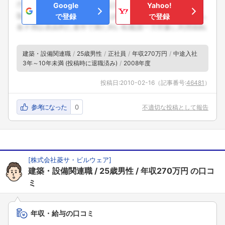
Google
Yahoo!
で登録
で登録
建築・設備関連職
25歳男性
正社員
年収270万円
中途入社
3年～10年未満 (投稿時に退職済み)
2008年度
投稿日:
2010-02-16
（記事番号:
46481
）
参考になった
0
不適切な投稿として報告
[
株式会社菱サ・ビルウェア
]
建築・設備関連職
25歳男性
年収270万円
の口コ
ミ
年収・給与の口コミ