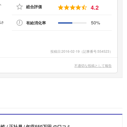
4.2
総合評価
50%
有給消化率
投稿日:
2016-02-19
（記事番号:554523）
不適切な投稿として報告
男性
正社員
年収550万円
の口コミ