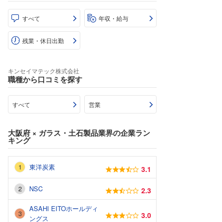
すべて
年収・給与
残業・休日出勤
キンセイマテック株式会社
職種から口コミを探す
すべて
営業
大阪府
×
ガラス・土石製品業界
の企業ラン
キング
東洋炭素
3.1
NSC
2.3
ASAHI EITOホールディ
3.0
ングス