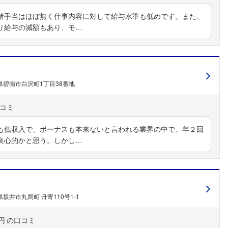
諸手当はほぼ無く仕事内容に対して給与水準も低めです。また、
り給与の減額もあり、モ…
県碧南市白沢町1丁目38番地
も低収入で、ボーナスも本来ないと言われる業界の中で、年２回
良心的かと思う。しかし…
坂井市丸岡町 舟寄110号1-1
円