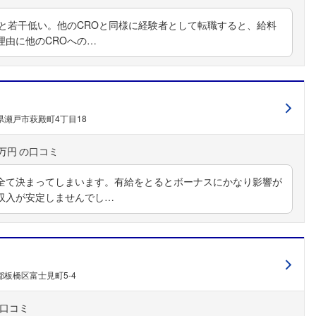
こちらの企業もフォローしませんか？
ると若干低い。他のCROと同様に経験者として転職すると、給料
理由に他のCROへの…
県瀬戸市萩殿町4丁目18
0万円
全て決まってしまいます。有給をとるとボーナスにかなり影響が
収入が安定しませんでし…
都板橋区富士見町5-4