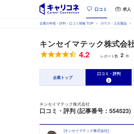
口コミ
求人
企業の年収・評判・口コミ情報 TOP
ガラス・土石製品
キンセイマテック株式会
総合評価
4.2
2
レポート数
件
口コミ・評判
企業トップ
2
キンセイマテック株式会社
口コミ・評判 (記事番号：554523)
[
キンセイマテック株式会社
]