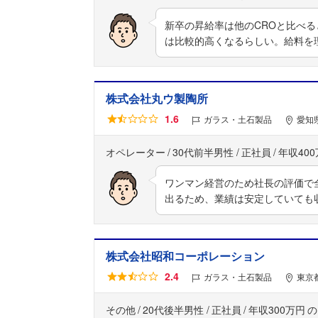
新卒の昇給率は他のCROと比べ
は比較的高くなるらしい。給料を
株式会社丸ウ製陶所
1.6
ガラス・土石製品
愛知
オペレーター
30代前半男性
正社員
年収40
ワンマン経営のため社長の評価で
出るため、業績は安定していても
株式会社昭和コーポレーション
2.4
ガラス・土石製品
東京
その他
20代後半男性
正社員
年収300万円