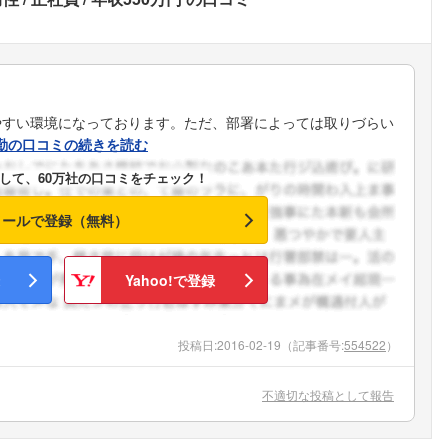
やすい環境になっております。ただ、部署によっては取りづらい
勤の口コミの続きを読む
して、60万社の口コミをチェック！
メールで登録（無料）
Yahoo!で登録
投稿日:
2016-02-19
（記事番号:
554522
）
不適切な投稿として報告