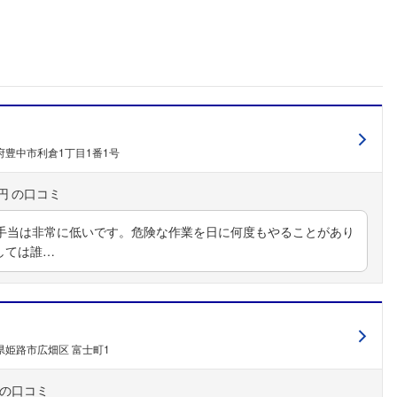
府豊中市利倉1丁目1番1号
円
手当は非常に低いです。危険な作業を日に何度もやることがあり
関しては誰…
県姫路市広畑区 富士町1
フォローしました