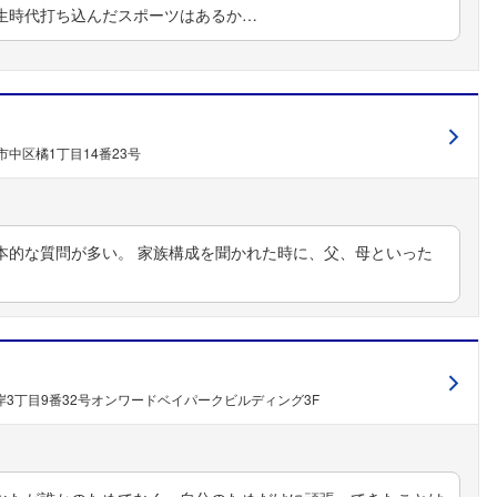
生時代打ち込んだスポーツはあるか…
フォローしました
中区橘1丁目14番23号
こちらの企業もフォローしませんか？
本的な質問が多い。 家族構成を聞かれた時に、父、母といった
3丁目9番32号オンワードベイパークビルディング3F