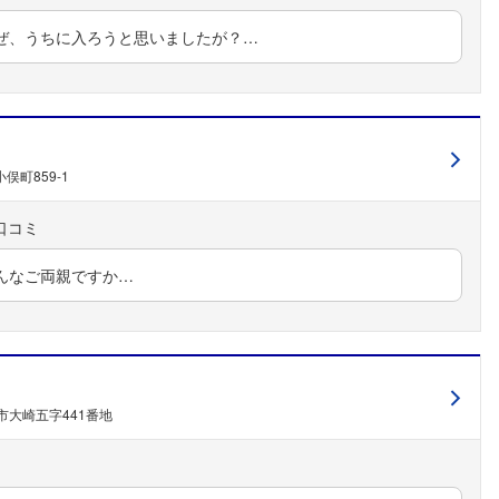
ぜ、うちに入ろうと思いましたが？…
俣町859-1
んなご両親ですか…
市大崎五字441番地