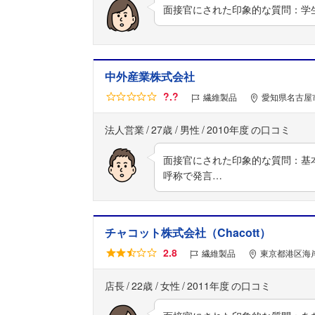
面接官にされた印象的な質問：学
中外産業株式会社
?.?
繊維製品
愛知県名古屋市
法人営業
27歳
男性
2010年度
面接官にされた印象的な質問：基
呼称で発言…
チャコット株式会社（Chacott）
2.8
繊維製品
東京都港区海岸
店長
22歳
女性
2011年度