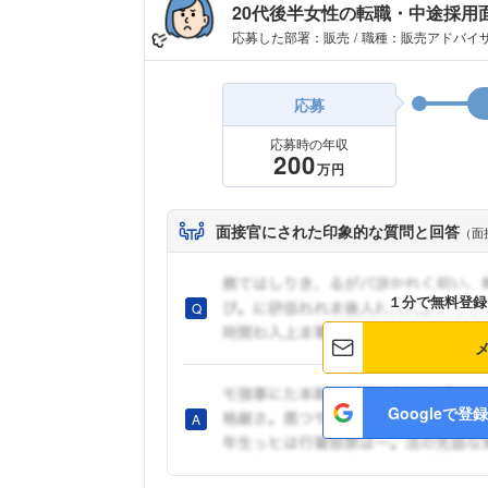
20代後半女性の転職・中途採用
応募した部署：販売
職種：販売アドバイ
応募
応募時の年収
200
万円
面接官にされた印象的な質問と回答
（面
１分で無料登録
Googleで登録