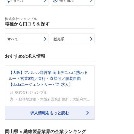
すべて
働く環境
株式会社ジョンブル
職種から口コミを探す
すべて
販売系
おすすめの求人情報
【大阪】アパレル卸営業 岡山デニムに携わる
ルート営業8割／直行・直帰可／服装自由
【dodaエージェントサービス 求人】
株式会社ジョンブル
勤務地
＜勤務地詳細＞大阪府営業所住所：大阪府大阪市中央区
求人情報をもっと読む
岡山県
×
繊維製品業界
の企業ランキング