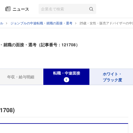
ニュース
ル
ジョンブルの中途転職・就職の面接・選考
25歳・女性・販売アドバイザーの
・就職の面接・選考（記事番号：121708）
転職・中途面接
ホワイト・
年収・給与明細
ブラック度
1
708)