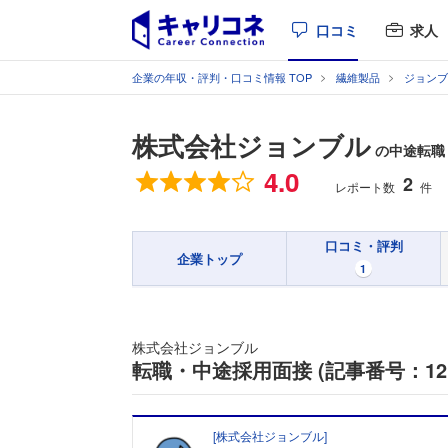
口コミ
求人
企業の年収・評判・口コミ情報 TOP
繊維製品
ジョンブ
株式会社ジョンブル
の中途転職
総合評価
4.0
2
レポート数
件
口コミ・評判
企業トップ
1
株式会社ジョンブル
転職・中途採用面接 (記事番号：121
[
株式会社ジョンブル
]