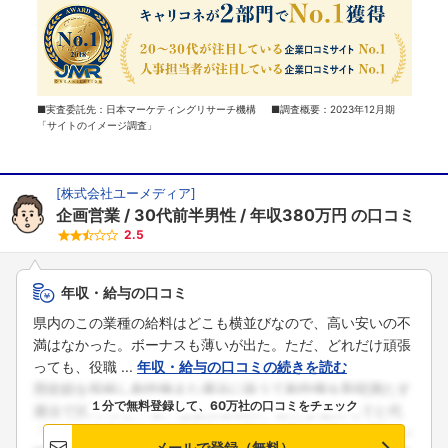
■実査委託先：日本マーケティングリサーチ機構 ■調査概要：2023年12月期
「サイトのイメージ調査」
[
株式会社ユーメディア
]
企画営業
30代前半男性
年収380万円
の口コミ
2.5
年収・給与の口コミ
県内のこの業種の給料はどこも横並びなので、高い安いの不
満はなかった。ボーナスも薄いが出た。ただ、どれだけ頑張
っても、役職 ...
年収・給与の口コミの続きを読む
１分で無料登録して、60万社の口コミをチェック
メールで登録（無料）