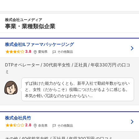
株式会社ユーメディア
事業・業種類似企業
株式会社ILファーマパッケージング
3.8
愛知県
その他製品
DTPオペレーター
30代前半女性
正社員
年収330万円
ずば抜けた能力がなくとも、新卒入社で勤続年数がながい
と、女性（だからこそ）役職につけたがるように感じる。
本気か軽い冗談なのかはわからない…
株式会社呉竹
2.8
奈良県
その他製品
その他
40代前半女性
正社員
年収300万円