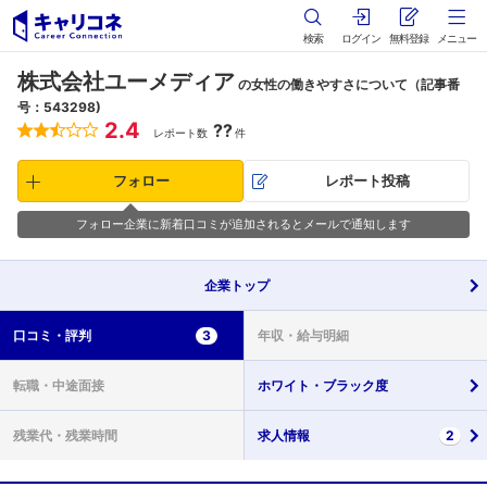
検索
ログイン
無料登録
メニュー
株式会社ユーメディア
の女性の働きやすさについて（記事番
号：543298)
2.4
??
レポート数
件
フォロー
レポート投稿
フォロー企業に新着口コミが追加されるとメールで通知します
企業
トップ
口コミ・
評判
3
年収・
給与明細
転職・
中途面接
ホワイト・
ブラック度
残業代・
残業時間
求人情報
2