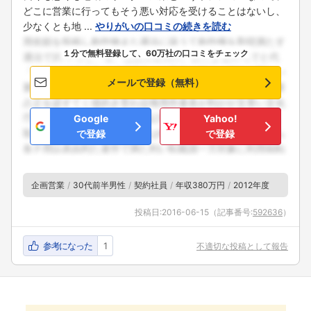
どこに営業に行ってもそう悪い対応を受けることはないし、
少なくとも地 ...
やりがいの口コミの続きを読む
１分で無料登録して、60万社の口コミをチェック
メールで登録（無料）
Google
Yahoo!
で登録
で登録
企画営業
30代前半男性
契約社員
年収380万円
2012年度
投稿日:
2016-06-15
（記事番号:
592636
）
参考になった
1
不適切な投稿として報告