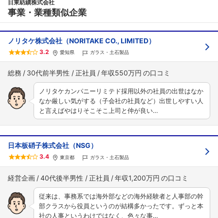
日東紡績株式会社
事業・業種類似企業
ノリタケ株式会社（NORITAKE CO., LIMITED）
3.2
愛知県
ガラス・土石製品
総務
30代前半男性
正社員
年収550万円
ノリタケカンパニーリミテド採用以外の社員の出世はなか
なか厳しい気がする（子会社の社員など）出世しやすい人
と言えばやはりそこそこ上司と仲が良い…
日本板硝子株式会社（NSG）
3.4
東京都
ガラス・土石製品
経営企画
40代後半男性
正社員
年収1,200万円
従来は、事務系では海外部などの海外経験者と人事部の幹
部クラスから役員というのが結構多かったです。ずっと本
社の人事というわけではなく、色々な事…