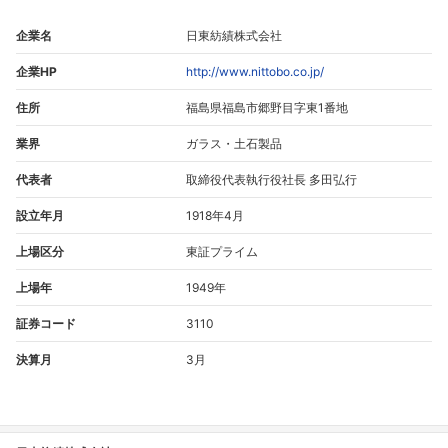
企業名
日東紡績株式会社
企業HP
http://www.nittobo.co.jp/
住所
福島県福島市郷野目字東1番地
業界
ガラス・土石製品
代表者
取締役代表執行役社長 多田弘行
設立年月
1918年4月
上場区分
東証プライム
上場年
1949年
証券コード
3110
決算月
3月