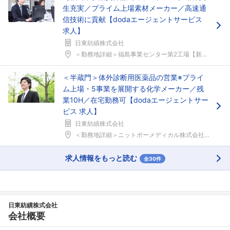
生充実／プライム上場素材メーカー／高速通
信技術に貢献【dodaエージェントサービス
求人】
日東紡績株式会社
＜勤務地詳細＞福島事業センター第2工場【新幹線福島...
＜半蔵門＞体外診断用医薬品の営業※プライ
ム上場・5事業を展開する化学メーカー／残
業10H／在宅勤務可【dodaエージェントサー
ビス 求人】
日東紡績株式会社
＜勤務地詳細＞ニットボーメディカル株式会社 東京本...
求人情報をもっと読む
全30件
日東紡績株式会社
会社概要