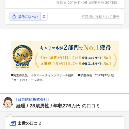
投稿日:
2019-11-06
（記事番号:
807189
）
参考になった
0
不適切な投稿として報告
■実査委託先：日本マーケティングリサーチ機構 ■調査概要：2023年12月期
「サイトのイメージ調査」
[
日東紡績株式会社
]
経理
28歳男性
年収276万円
の口コミ
出世の口コミ