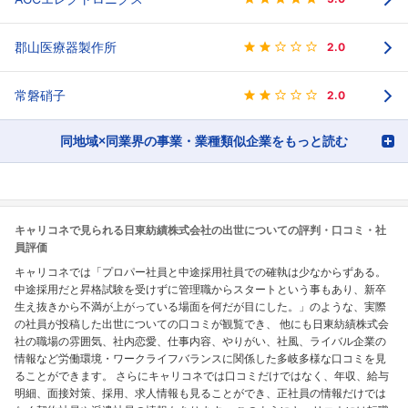
郡山医療器製作所
2.0
常磐硝子
2.0
同地域×同業界の事業・業種類似企業をもっと読む
キャリコネで見られる日東紡績株式会社の出世についての評判・口コミ・社
員評価
キャリコネでは「プロパー社員と中途採用社員での確執は少なからずある。
中途採用だと昇格試験を受けずに管理職からスタートという事もあり、新卒
生え抜きから不満が上がっている場面を何だが目にした。」のような、実際
の社員が投稿した出世についての口コミが観覧でき、 他にも日東紡績株式会
社の職場の雰囲気、社内恋愛、仕事内容、やりがい、社風、ライバル企業の
情報など労働環境・ワークライフバランスに関係した多岐多様な口コミを見
ることができます。 さらにキャリコネでは口コミだけではなく、年収、給与
明細、面接対策、採用、求人情報も見ることができ、正社員の情報だけでは