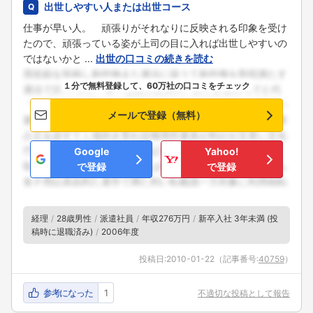
出世しやすい人または出世コース
仕事が早い人。 頑張りがそれなりに反映される印象を受け
たので、頑張っている姿が上司の目に入れば出世しやすいの
ではないかと ...
出世の口コミの続きを読む
１分で無料登録して、60万社の口コミをチェック
メールで登録（無料）
Google
Yahoo!
で登録
で登録
経理
28歳男性
派遣社員
年収276万円
新卒入社 3年未満 (投
稿時に退職済み)
2006年度
投稿日:
2010-01-22
（記事番号:
40759
）
参考になった
1
不適切な投稿として報告