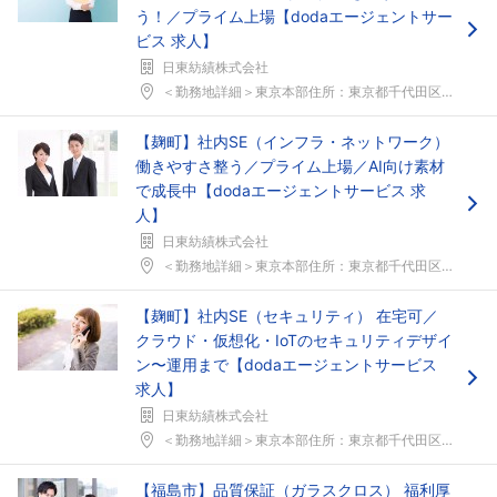
う！／プライム上場【dodaエージェントサー
フォローしました
ビス 求人】
こちらの企業もフォローしませんか？
日東紡績株式会社
＜勤務地詳細＞東京本部住所：東京都千代田区麹町2&...
【麹町】社内SE（インフラ・ネットワーク）
働きやすさ整う／プライム上場／AI向け素材
で成長中【dodaエージェントサービス 求
人】
日東紡績株式会社
＜勤務地詳細＞東京本部住所：東京都千代田区麹町2&...
【麹町】社内SE（セキュリティ） 在宅可／
クラウド・仮想化・IoTのセキュリティデザイ
ン〜運用まで【dodaエージェントサービス
求人】
日東紡績株式会社
＜勤務地詳細＞東京本部住所：東京都千代田区麹町2&...
【福島市】品質保証（ガラスクロス） 福利厚