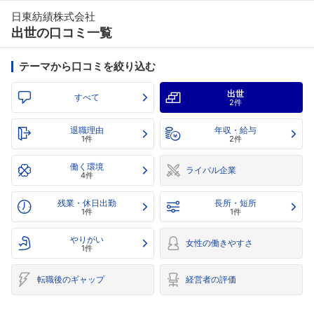
日東紡績株式会社
出世の口コミ一覧
テーマから口コミを絞り込む
出世
すべて
2件
退職理由
年収・給与
1件
2件
働く環境
ライバル企業
4件
残業・休日出勤
長所・短所
1件
1件
やりがい
女性の働きやすさ
1件
転職後のギャップ
経営者の評価