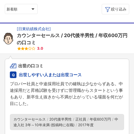
絞り込み
新着順
[
日東紡績株式会社
]
カウンターセールス
20代後半男性
年収600万円
の口コミ
3.0
出世の口コミ
出世しやすい人または出世コース
プロパー社員と中途採用社員での確執は少なからずある。中
途採用だと昇格試験を受けずに管理職からスタートという事
もあり、新卒生え抜きから不満が上がっている場面を何だが
目にした。
カウンターセールス
20代後半男性
正社員
年収600万円
中
途入社 3年～10年未満 (投稿時に在職)
2017年度