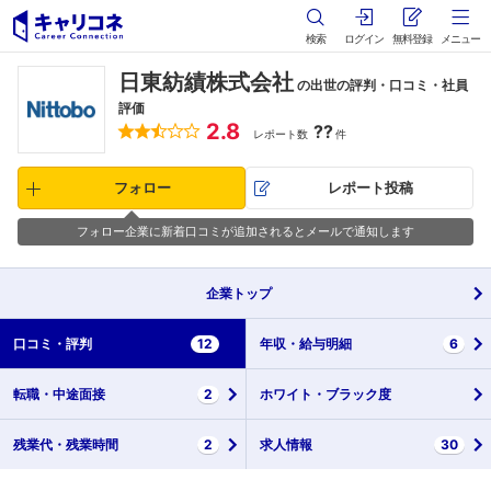
検索
ログイン
無料登録
メニュー
日東紡績株式会社
の出世の評判・口コミ・社員
評価
2.8
??
レポート数
件
フォロー
レポート投稿
フォロー企業に新着口コミが追加されるとメールで通知します
企業
トップ
口コミ・
評判
12
年収・
給与明細
6
転職・
中途面接
2
ホワイト・
ブラック度
残業代・
残業時間
2
求人情報
30