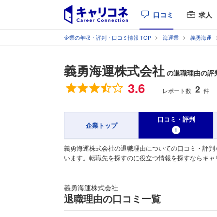
口コミ
求人
企業の年収・評判・口コミ情報 TOP
海運業
義勇海運
義勇海運株式会社
の退職理由の評
総合評価
3.6
2
レポート数
件
口コミ・評判
企業トップ
1
義勇海運株式会社の退職理由についての口コミ・評判
います。転職先を探すのに役立つ情報を探すならキャ
義勇海運株式会社
退職理由の口コミ一覧