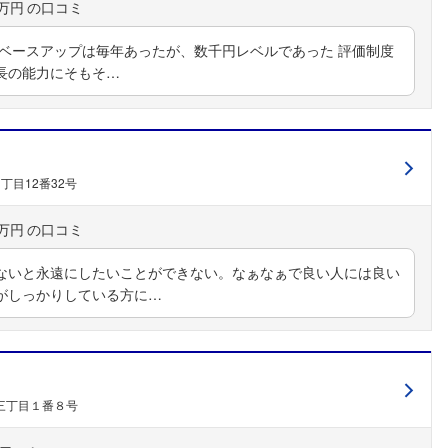
0万円
 ベースアップは毎年あったが、数千円レベルであった 評価制度
長の能力にそもそ…
丁目12番32号
0万円
ないと永遠にしたいことができない。なぁなぁで良い人には良い
がしっかりしている方に…
三丁目１番８号