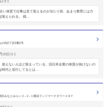
の古い体質で仕事は見て覚えるのが当たり前。あまり教育には力
ば覚えられる。 残…
の内2丁目3番2号
円
、使えない人ほど留まっている。旧日本企業の体質が抜けないの
は時代と並行してるとは…
西区みなとみらい２−２−１横浜ランドマークタワー４８Ｆ