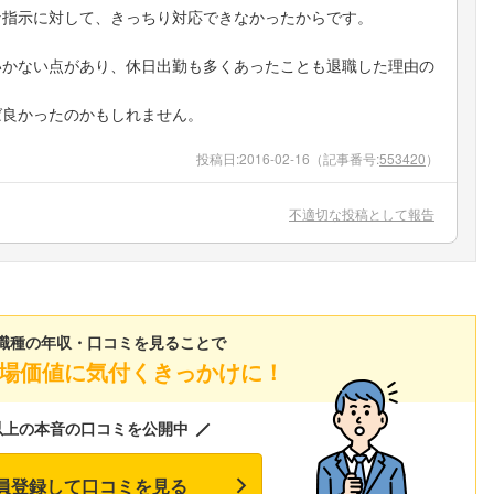
な指示に対して、きっちり対応できなかったからです。
いかない点があり、休日出勤も多くあったことも退職した理由の
ば良かったのかもしれません。
投稿日:
2016-02-16
（記事番号:
553420
）
不適切な投稿として報告
職種の年収・口コミを見ることで
場価値に気付くきっかけに！
以上の本音の口コミを公開中
員登録して口コミを見る