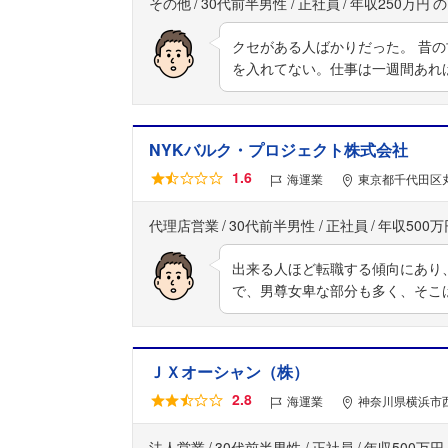
その他
30代前半男性
正社員
年収250万円
クセがある人ばかりだった。 昔
を入れてない。仕事は一週間あれ
NYKバルク・プロジェクト株式会社
1.6
海運業
東京都千代田区丸
代理店営業
30代前半男性
正社員
年収500万
出来る人ほど転職する傾向にあり
で、男尊女卑な部分も多く、そこ
ＪＸオーシャン（株）
2.8
海運業
神奈川県横浜市
法人営業
30代前半男性
正社員
年収500万円