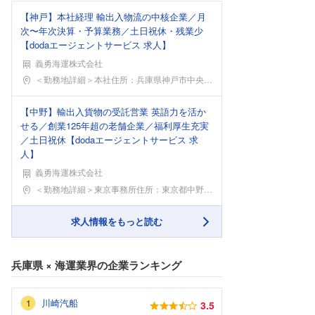
【神戸】本社経理 輸出入物流の中核企業／月
次〜年次決算・予算業務／土日祝休・残業少
【dodaエージェントサービス 求人】
義勇海運株式会社
勤務地
＜勤務地詳細＞本社住所：兵庫県神戸市中央区磯辺通2
【中野】輸出入貨物の受託営業 英語力を活か
せる／創業125年超の老舗企業／福利厚生充実
／土日祝休【dodaエージェントサービス 求
人】
義勇海運株式会社
勤務地
＜勤務地詳細＞東京事務所住所：東京都中野区中野四丁
求人情報をもっと読む
兵庫県
×
海運業界
の企業ランキング
川崎汽船
3.5