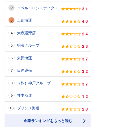
コベルコロジスティクス
3.1
上組海運
4.0
大森廻漕店
2.4
明海グループ
2.3
東興海運
3.7
日伸運輸
3.2
（株）神戸クルーザー
3.7
井本商運
1.2
プリンス海運
2.8
企業ランキングをもっと読む