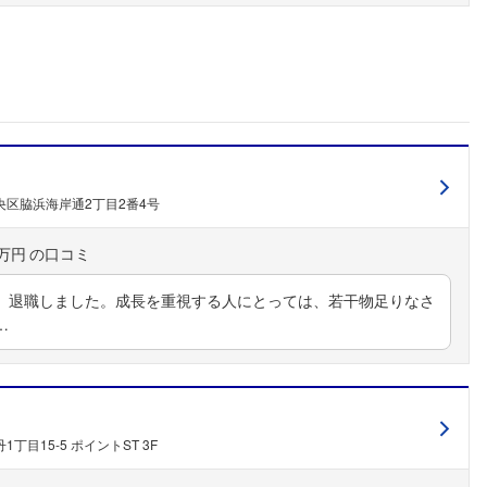
こちらの企業もフォローしませんか？
区脇浜海岸通2丁目2番4号
0万円
、退職しました。成長を重視する人にとっては、若干物足りなさ
…
丁目15-5 ポイントST 3F