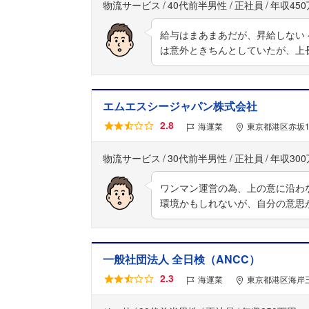
物流サービス
40代前半男性
正社員
年収45
給与はまあまあだが、昇給しない
は意外ときちんとしていたが、上
エムエスシージャパン株式会社
2.8
海運業
東京都港区赤坂1
物流サービス
30代前半男性
正社員
年収30
ワンマン運営の為、上の意に沿わ
環境かもしれないが、自分の意思
一般社団法人 全日検（ANCC）
2.3
海運業
東京都港区海岸