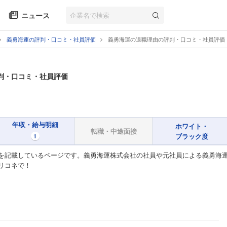
ニュース
義勇海運の評判・口コミ・社員評価
義勇海運の退職理由の評判・口コミ・社員評価
判・口コミ・社員評価
年収・給与明細
ホワイト・
転職・中途面接
ブラック度
1
を記載しているページです。義勇海運株式会社の社員や元社員による義勇海運
リコネで！