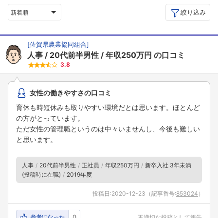
絞り込み
新着順
[
佐賀県農業協同組合
]
人事
20代前半男性
年収250万円
の口コミ
3.8
女性の働きやすさの口コミ
育休も時短休みも取りやすい環境だとは思います。ほとんど
の方がとっています。
ただ女性の管理職というのは中々いませんし、今後も難しい
と思います。
人事
20代前半男性
正社員
年収250万円
新卒入社 3年未満
(投稿時に在職)
2019年度
投稿日:
2020-12-23
（記事番号:
853024
）
参考になった
0
不適切な投稿として報告