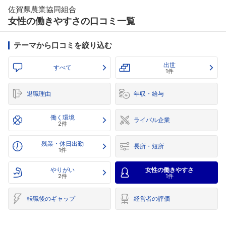
佐賀県農業協同組合
女性の働きやすさの口コミ一覧
テーマから口コミを絞り込む
出世
すべて
1件
退職理由
年収・給与
働く環境
ライバル企業
2件
残業・休日出勤
長所・短所
1件
やりがい
女性の働きやすさ
2件
1件
転職後のギャップ
経営者の評価