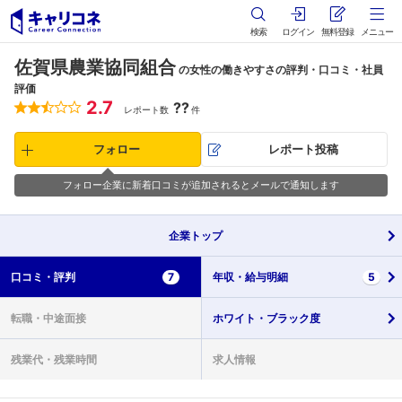
検索
ログイン
無料登録
メニュー
佐賀県農業協同組合
の女性の働きやすさの評判・口コミ・社員
評価
2.7
??
レポート数
件
フォロー
レポート投稿
フォロー企業に新着口コミが追加されるとメールで通知します
企業
トップ
口コミ・
評判
7
年収・
給与明細
5
転職・
中途面接
ホワイト・
ブラック度
残業代・
残業時間
求人情報