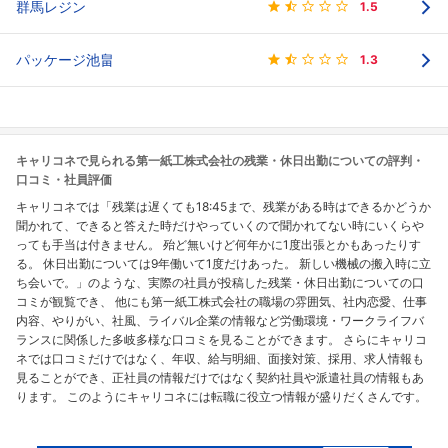
群馬レジン
1.5
パッケージ池畠
1.3
キャリコネで見られる第一紙工株式会社の残業・休日出勤についての評判・
口コミ・社員評価
キャリコネでは「残業は遅くても18:45まで、残業がある時はできるかどうか
聞かれて、できると答えた時だけやっていくので聞かれてない時にいくらや
っても手当は付きません。 殆ど無いけど何年かに1度出張とかもあったりす
る。 休日出勤については9年働いて1度だけあった。 新しい機械の搬入時に立
ち会いで。」のような、実際の社員が投稿した残業・休日出勤についての口
コミが観覧でき、 他にも第一紙工株式会社の職場の雰囲気、社内恋愛、仕事
内容、やりがい、社風、ライバル企業の情報など労働環境・ワークライフバ
ランスに関係した多岐多様な口コミを見ることができます。 さらにキャリコ
ネでは口コミだけではなく、年収、給与明細、面接対策、採用、求人情報も
見ることができ、正社員の情報だけではなく契約社員や派遣社員の情報もあ
ります。 このようにキャリコネには転職に役立つ情報が盛りだくさんです。