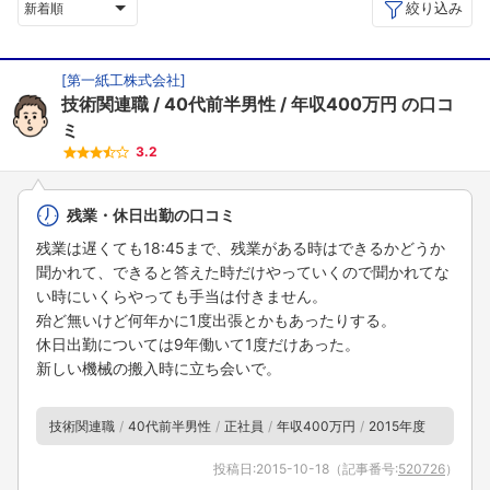
絞り込み
新着順
[
第一紙工株式会社
]
技術関連職
40代前半男性
年収400万円
の口コ
ミ
3.2
残業・休日出勤の口コミ
残業は遅くても18:45まで、残業がある時はできるかどうか
聞かれて、できると答えた時だけやっていくので聞かれてな
い時にいくらやっても手当は付きません。
殆ど無いけど何年かに1度出張とかもあったりする。
休日出勤については9年働いて1度だけあった。
新しい機械の搬入時に立ち会いで。
技術関連職
40代前半男性
正社員
年収400万円
2015年度
投稿日:
2015-10-18
（記事番号:
520726
）