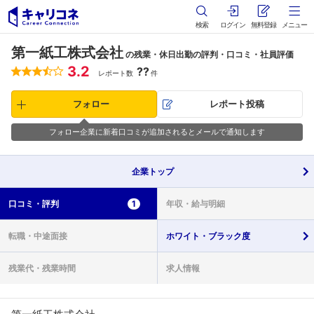
検索
ログイン
無料登録
メニュー
第一紙工株式会社
の残業・休日出勤の評判・口コミ・社員評価
3.2
??
レポート数
件
フォロー
レポート投稿
フォロー企業に新着口コミが追加されるとメールで通知します
企業
トップ
口コミ・
評判
1
年収・
給与明細
転職・
中途面接
ホワイト・
ブラック度
残業代・
残業時間
求人情報