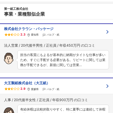
第一紙工株式会社
事業・業種類似企業
株式会社クラウン・パッケージ
2.3
愛知県
パルプ・紙
法人営業
20代後半男性
正社員
年収450万円
担当の客質にもよるが基本的に納期がタイトな仕事が多い
ため、すぐに手配する必要がある。リピートに関しては業
務が手配できるが、新規に関しては営業…
大王製紙株式会社（大王紙）
2.9
愛媛県
パルプ・紙
人事
20代後半女性
正社員
年収900万円
有給休暇は比較的取りやすく、特に夏季には連続して休暇