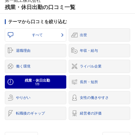
第一紙工株式会社
残業・休日出勤の口コミ一覧
テーマから口コミを絞り込む
すべて
出世
退職理由
年収・給与
働く環境
ライバル企業
残業・休日出勤
長所・短所
1件
やりがい
女性の働きやすさ
転職後のギャップ
経営者の評価