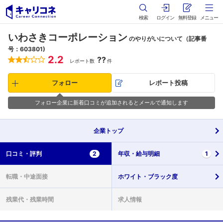
検索
ログイン
無料登録
メニュー
いわさきコーポレーション
のやりがいについて（記事番
号：603801)
2.2
??
レポート数
件
フォロー
レポート投稿
フォロー企業に新着口コミが追加されるとメールで通知します
企業
トップ
口コミ・
評判
2
年収・
給与明細
1
転職・
中途面接
ホワイト・
ブラック度
残業代・
残業時間
求人情報