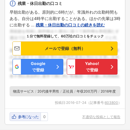
残業・休日出勤の口コミ
早朝出勤がある。原則的に6時だが、常識外れの出勤時間も
ある。自分は4時半に出勤することがある。ほかの先輩は3時
に出勤する ...
残業・休日出勤の口コミの続きを読む
１分で無料登録して、60万社の口コミをチェック
メールで登録（無料）
Google
Yahoo!
で登録
で登録
物流サービス
20代後半男性
正社員
年収200万円
2016年度
投稿日:
2016-07-24
（記事番号:
603800
）
参考になった
0
不適切な投稿として報告