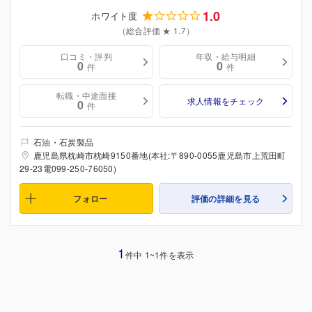
1.0
ホワイト度
（総合評価 ★ 1.7）
口コミ・評判
年収・給与明細
0
0
件
件
転職・中途面接
求人情報をチェック
0
件
石油・石炭製品
鹿児島県枕崎市枕崎9150番地(本社:〒890-0055鹿児島市上荒田町
29-23電099-250-76050)
フォロー
評価の詳細を見る
1
件中 1~1件を表示