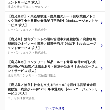
ェントサービス 求人】
株式会社太平洋コンサルタント
【鹿児島市】＜未経験歓迎＞廃棄物のルート回収業務／トラ
ック運転手◆土日祝休◆残業月平均5H【dodaエージェントサ
ービス 求人】
ジャパンウェイスト株式会社
【鹿児島】焼却プラントの運転管理◆未経験歓迎／廃棄物焼
却施設のオペレータ業務／残業平均月10h以下【dodaエージ
ェントサービス 求人】
ジャパンウェイスト株式会社
【鹿児島市】コンクリート製品 ルート営業 年休120日／残
業月6h／転勤無／退職金あり・家族手当あり【dodaエージェ
ントサービス 求人】
鹿児島県コンクリート製品協同組合
【鹿児島／姶良】社会を支える“オイル”を届ける営業◆未経
験歓迎！残業少×年休126日◆車通勤可【dodaエージェントサ
ービス 求人】
ヤナセ製油株式会社
すべてを見る