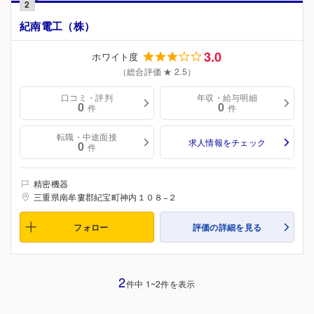
2
紀南電工（株）
3.0
ホワイト度
（総合評価 ★ 2.5）
口コミ・評判
年収・給与明細
0
0
件
件
転職・中途面接
求人情報をチェック
0
件
精密機器
三重県南牟婁郡紀宝町神内１０８−２
フォロー
評価の詳細を見る
2
件中 1~2件を表示