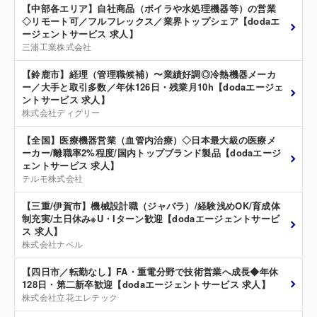
【中部各エリア】自社商品（ボイラや水処理機器等）の営業
◇リモート可／フルフレックス／業界トップシェア【dodaエ
ージェントサービス 求人】
三浦工業株式会社
【鈴鹿市】経理（管理職候補）〜業績好調◎冷熱機器メーカ
ー／大手と取引多数／年休126日・残業月10h【dodaエージェ
ントサービス 求人】
株式会社ディグリー
【全国】医療機器営業（血管内治療）◇日本最大級の医療メ
ーカー/離職率2%程度/国内トップブランド製品【dodaエージ
ェントサービス 求人】
テルモ株式会社
【三重/伊賀市】機械設計職（ジャバラ）/経験浅めOK/育成体
制充実/土日休み※U・Iターン歓迎【dodaエージェントサービ
ス 求人】
株式会社ナベル
【四日市／転勤なし】FA・重電分野で技術営業へ成長◆年休
128日・第二新卒歓迎【dodaエージェントサービス 求人】
株式会社立花エレテック