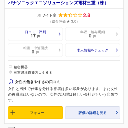
パナソニックエコソリューションズ電材三重（株）
2.8
ホワイト度
（総合評価 ★ 3.0）
口コミ・評判
年収・給与明細
17
0
件
件
転職・中途面接
求人情報をチェック
0
件
精密機器
三重県津市藤方１６６８
女性の働きやすさの口コミ
女性と男性で仕事を分ける部署は多い印象があります。また女性
の役職者はいないので、女性の活躍は難しい会社だという印象で
す。
フォロー
評価の詳細を見る