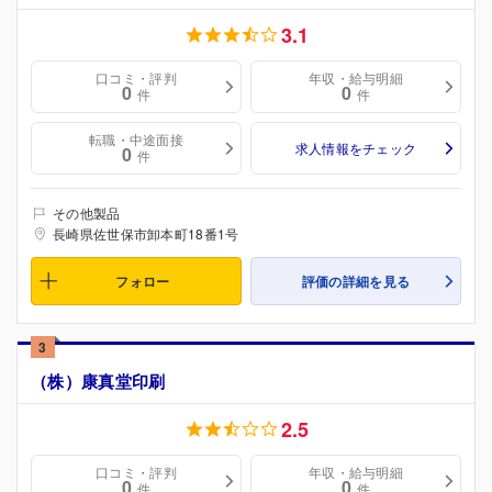
3.1
口コミ・評判
年収・給与明細
0
0
件
件
転職・中途面接
求人情報をチェック
0
件
その他製品
長崎県佐世保市卸本町18番1号
フォロー
評価の詳細を見る
3
（株）康真堂印刷
2.5
口コミ・評判
年収・給与明細
0
0
件
件