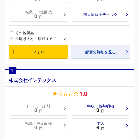
転職・中途面接
求人情報をチェック
0
件
その他製品
長崎県大村市原町４６７−１２
フォロー
評価の詳細を見る
4
株式会社インテックス
1.0
口コミ・評判
年収・給与明細
0
3
件
件
転職・中途面接
求人
0
6
件
件