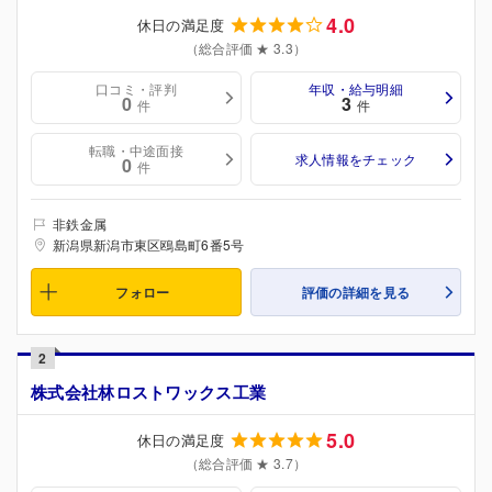
4.0
休日の満足度
（総合評価 ★ 3.3）
口コミ・評判
年収・給与明細
0
3
件
件
転職・中途面接
求人情報をチェック
0
件
非鉄金属
新潟県新潟市東区鴎島町6番5号
フォロー
評価の詳細を見る
2
株式会社林ロストワックス工業
5.0
休日の満足度
（総合評価 ★ 3.7）