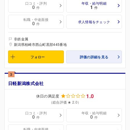
口コミ・評判
年収・給与明細
0
1
件
件
転職・中途面接
求人情報をチェック
0
件
非鉄金属
新潟県柏崎市西山町黒部445番地
フォロー
評価の詳細を見る
3
日軽新潟株式会社
1.0
休日の満足度
（総合評価 ★ 2.0）
口コミ・評判
年収・給与明細
0
0
件
件
転職・中途面接