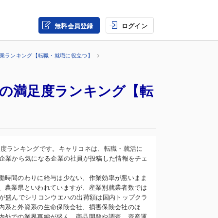
無料会員登録
ログイン
企業ランキング【転職・就職に役立つ】
間の満足度ランキング【転
足度ランキングです。キャリコネは、転職・就活に
録企業から気になる企業の社員が投稿した情報をチェ
働時間のわりに給与は少ない、作業効率が悪いまま
、農業県といわれていますが、産業別就業者数では
造が盛んでシリコンウエハの出荷額は国内トップクラ
内系と外資系の生命保険会社、損害保険会社のほ
内外での業界再編が盛ん。商品開発や調査、資産運