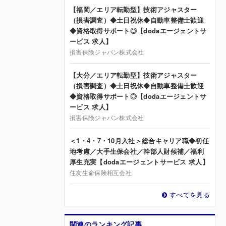
【福岡／エリア転勤型】技術アジャスター
（損害調査）◆土日祝休◆自動車整備士歓迎
◆資格取得サポート◎【dodaエージェントサ
ービス 求人】
損害保険ジャパン株式会社
【大分／エリア転勤型】技術アジャスター
（損害調査）◆土日祝休◆自動車整備士歓迎
◆資格取得サポート◎【dodaエージェントサ
ービス 求人】
損害保険ジャパン株式会社
＜1・4・7・10月入社＞総合キャリア職◆初任
地考慮／大手生保会社／幹部人財候補／福利
厚生充実【dodaエージェントサービス 求人】
住友生命保険相互会社
すべてを見る
関連のランキング記事