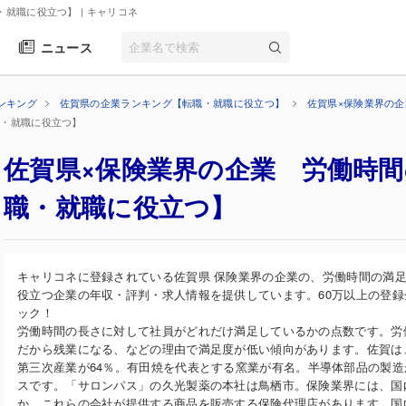
・就職に役立つ】
| キャリコネ
ニュース
ンキング
佐賀県の企業ランキング【転職・就職に役立つ】
佐賀県×保険業界の
職・就職に役立つ】
佐賀県×保険業界の企業 労働時
職・就職に役立つ】
キャリコネに登録されている佐賀県 保険業界の企業の、労働時間の満
役立つ企業の年収・評判・求人情報を提供しています。60万以上の登
ック！
労働時間の長さに対して社員がどれだけ満足しているかの点数です。労
だから残業になる、などの理由で満足度が低い傾向があります。佐賀は
第三次産業が64％。有田焼を代表とする窯業が有名。半導体部品の製
スです。「サロンパス」の久光製薬の本社は鳥栖市。保険業界には、国
か、これらの会社が提供する商品を販売する保険代理店があります。国