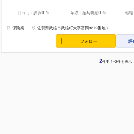
0
0
口コミ・評判
年収・給与明細
転職
件
件
保険業
佐賀県武雄市武雄町大字富岡8279番地3
フォロー
評
2
件中 1~2件を表示