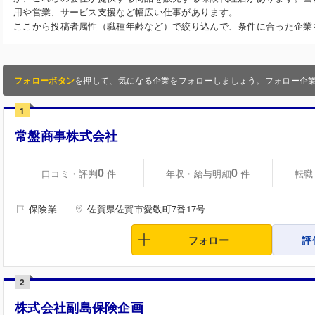
用や営業、サービス支援など幅広い仕事があります。
ここから投稿者属性（職種年齢など）で絞り込んで、条件に合った企業
フォローボタン
を押して、気になる企業をフォローしましょう。フォロー企
1
常盤商事株式会社
0
0
口コミ・評判
年収・給与明細
転職
件
件
保険業
佐賀県佐賀市愛敬町7番17号
フォロー
評
2
株式会社副島保険企画