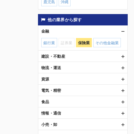
鹿児島
沖縄
他の業界から探す
金融
銀行業
証券業
保険業
その他金融業
建設・不動産
物流・運送
資源
電気・精密
食品
情報・通信
小売・卸