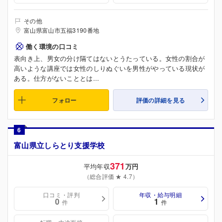
その他
富山県富山市五福3190番地
働く環境の口コミ
表向き上、男女の分け隔てはないとうたっている。女性の割合が
高いような講座では女性のしりぬぐいを男性がやっている現状が
ある。仕方がないこととは...
フォロー
評価の詳細を見る
6
富山県立しらとり支援学校
371
平均年収
万円
（総合評価 ★ 4.7）
口コミ・評判
年収・給与明細
0
1
件
件