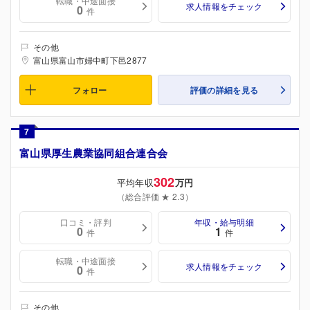
転職・中途面接
求人情報をチェック
0
件
その他
富山県富山市婦中町下邑2877
フォロー
評価の詳細を見る
7
富山県厚生農業協同組合連合会
302
平均年収
万円
（総合評価 ★ 2.3）
口コミ・評判
年収・給与明細
0
1
件
件
転職・中途面接
求人情報をチェック
0
件
その他