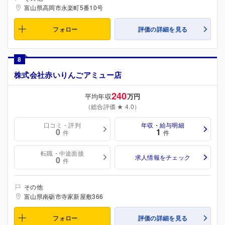
富山県高岡市永楽町5番10号
フォロー
評価の詳細を見る
8
株式会社赤いりんごアミュー店
240
平均年収
万円
（総合評価 ★ 4.0）
口コミ・評判
年収・給与明細
0
1
件
件
転職・中途面接
求人情報をチェック
0
件
その他
富山県南砺市寺家新屋敷366
フォロー
評価の詳細を見る