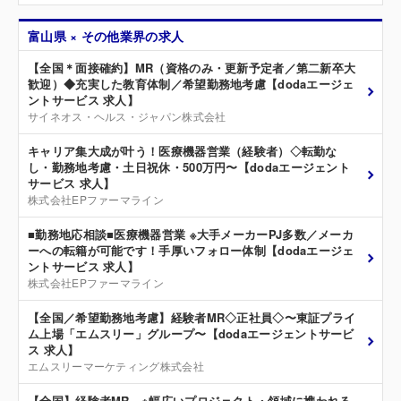
富山県 × その他業界の求人
【全国＊面接確約】MR（資格のみ・更新予定者／第二新卒大
歓迎）◆充実した教育体制／希望勤務地考慮【dodaエージェ
ントサービス 求人】
サイネオス・ヘルス・ジャパン株式会社
キャリア集大成が叶う！医療機器営業（経験者）◇転勤な
し・勤務地考慮・土日祝休・500万円〜【dodaエージェント
サービス 求人】
株式会社EPファーマライン
■勤務地応相談■医療機器営業 ※大手メーカーPJ多数／メーカ
ーへの転籍が可能です！手厚いフォロー体制【dodaエージェ
ントサービス 求人】
株式会社EPファーマライン
【全国／希望勤務地考慮】経験者MR◇正社員◇〜東証プライ
ム上場「エムスリー」グループ〜【dodaエージェントサービ
ス 求人】
エムスリーマーケティング株式会社
【全国】経験者MR ※幅広いプロジェクト・領域に携われる