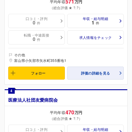
571
平均年収
万円
（総合評価 ★ ?.?）
口コミ・評判
年収・給与明細
0
1
件
件
転職・中途面接
求人情報をチェック
0
件
その他
富山県小矢部市矢水町355番地1
フォロー
評価の詳細を見る
4
医療法人社団友愛病院会
470
平均年収
万円
（総合評価 ★ ?.?）
口コミ・評判
年収・給与明細