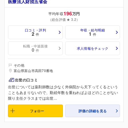
医療法人財団五省会
196
平均年収
万円
（総合評価 ★ 3.2）
口コミ・評判
年収・給与明細
2
1
件
件
転職・中途面接
求人情報をチェック
0
件
その他
富山県富山市高田70番地
出世の口コミ
出世については薬剤師数は少なく外病院から天下ってくるという
こともあまりないので、勤続年数を重ねればよほどのことがない
限り主任クラスまでは出世...
フォロー
評価の詳細を見る