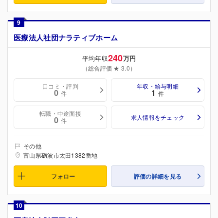
9
医療法人社団ナラティブホーム
240
平均年収
万円
（総合評価 ★ 3.0）
口コミ・評判
年収・給与明細
0
1
件
件
転職・中途面接
求人情報をチェック
0
件
その他
富山県砺波市太田1382番地
フォロー
評価の詳細を見る
10