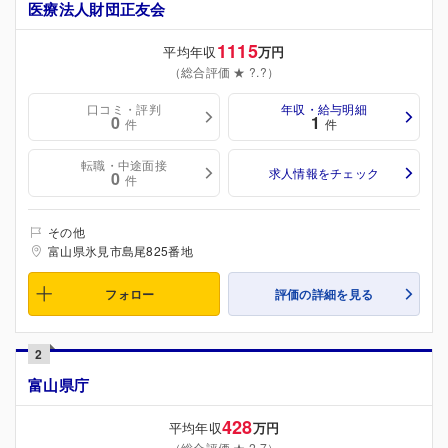
医療法人財団正友会
1115
平均年収
万円
（総合評価 ★ ?.?）
口コミ・評判
年収・給与明細
0
1
件
件
転職・中途面接
求人情報をチェック
0
件
その他
富山県氷見市島尾825番地
フォロー
評価の詳細を見る
2
富山県庁
428
平均年収
万円
（総合評価 ★ 2.7）