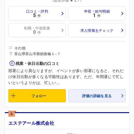
口コミ・評判
年収・給与明細
5
1
件
件
転職・中途面接
求人情報をチェック
0
件
その他
富山県富山市新総曲輪１−７
残業・休日出勤の口コミ
部署により異なりますが、イベントが多い部署になると、それだ
け休日出勤が多くなる可能性はあります。ただ、年間通じて忙し
いというよりかは、忙しい...
フォロー
評価の詳細を見る
3
エステアール株式会社