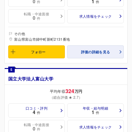
0
1
件
件
転職・中途面接
求人情報をチェック
0
件
その他
富山県富山市婦中町新町2131番地
フォロー
評価の詳細を見る
5
国立大学法人富山大学
324
平均年収
万円
（総合評価 ★ 2.7）
口コミ・評判
年収・給与明細
4
1
件
件
転職・中途面接
求人情報をチェック
0
件