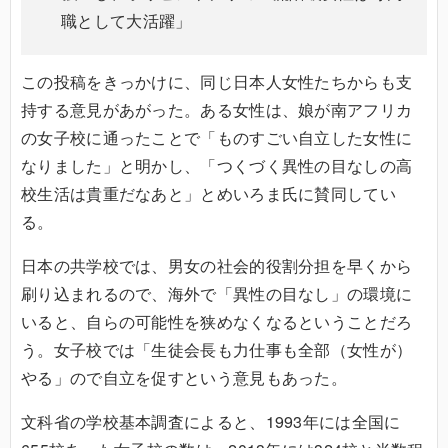
職として大活躍」
この投稿をきっかけに、同じ日本人女性たちからも支
持する意見があがった。ある女性は、娘が南アフリカ
の女子校に通ったことで「ものすごい自立した女性に
なりました」と明かし、「つくづく異性の目なしの高
校生活は貴重だなあと」とめいろま氏に賛同してい
る。
日本の共学校では、男女の社会的役割分担を早くから
刷り込まれるので、海外で「異性の目なし」の環境に
いると、自らの可能性を狭めなくなるということだろ
う。女子校では「生徒会長も力仕事も全部（女性が）
やる」ので自立を促すという意見もあった。
文科省の学校基本調査によると、1993年には全国に