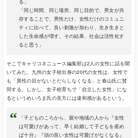
る」
「同じ時間、同じ場所、同じ目的で、男女が共
存することで、男性だけ、女性だけのコミュニ
ティに比べて、良い刺激が加わり、生き生きと
した生命感が増す。その結果、社会は活性化す
ると思う」
そこでキャリコネニュース編集部は2人の女性に話を聞
いてみた。九州の女子校出身の20代の女性は、女性で
も「異性の目がないとだらしなくなる」と春山氏に賛
同する。しかし、女子校育ちで「自立した女性」にな
るというめいろま氏の見方には違和感があるという。
「子どものころから、親や地域の人から『女性
は可愛げがあって、早く結婚して子どもを産め
ば十分』『頭の良い女性は可愛げがなくなる』