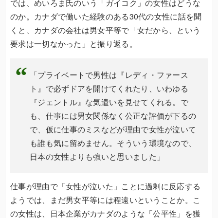
では、めいろま氏のいう「ガイコク」の女性はどうな
のか。カナダで働いた経験のある30代の女性に話を聞
くと、カナダの会社は男女平等で「女だから、という
要求は一切なかった」と振り返る。
「プライベートで男性は『レディ・ファース
ト』で必ずドアを開けてくれたり、いわゆる
『ジェントル』な気遣いを見せてくれる。で
も、仕事には男女関係なく公正な評価が下るの
で、仮に仕事のミスなどが理由で女性が泣いて
も誰も気に留めません。そういう環境なので、
日本の女性よりも強いと思いました」
仕事が理由で「女性が泣いた」ことに過剰に反応する
ようでは、まだ男女平等には程遠いということか。こ
の女性は、日本企業がカナダのような「公平性」を獲