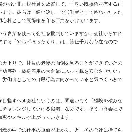
場の弱い非正規社員を放置して、手厚い既得権を有する正
います。彼らは「飼い殺し」で労働者として終わった人た
用心棒として既得権を守る圧力をかけています。
いう言葉を使って会社を批判していますが、会社からすれ
求する「やらずぼったくり」は、笑止千万な存在なので
の天下りで、社員の老後の面倒を見ることができていたの
年功序列・終身雇用の大企業に入って親を安心させたい」
、労働者としての自殺行為に向かっていると気づくべきで
が目指すべき会社というのは、間違いなく「経験を積みな
にチャレンジしていける職場」なのです。そういう会社で
知恵やスキルが上がっていきます。
組織の中での仕事の単価が上がり、万一その会社に捨てら