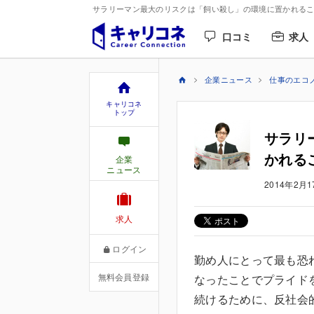
サラリーマン最大のリスクは「飼い殺し」の環境に置かれること
口コミ
求人
企業ニュース
仕事のエコ
キャリコネ
トップ
サラリ
かれる
企業
ニュース
2014年2月1
求人
ログイン
勤め人にとって最も恐
無料会員登録
なったことでプライド
続けるために、反社会