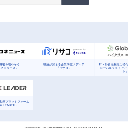
職場を増やそう
理解が深まる企業研究メディア
IT・外資系転職に特
コネニュース」
「リサコ」
ローバルウェイ ハ
ト
る動画プラットフォーム
DX LEADER」
Copyright (C) Globalway, Inc. All rights reserved.