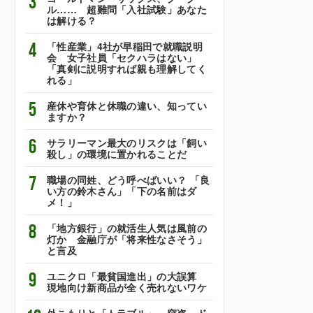
3
ル…… 超難問「入社試験」あなた
は解ける？
4
「性産業」4社が早稲田で就職説明
会 女子社員「セクハラはない」
「真剣に説明すれば親も理解してく
れる」
5
産休や育休と休職の違い、知ってい
ますか？
6
サラリーマン最大のリスクは「飼い
殺し」の環境に置かれることだ
7
職場の同姓、どう呼べばいい？ 「良
い方の鈴木さん」「下の名前はダ
メ！」
8
「地方銀行」の就活生人気は風前の
灯か 金融庁が「将来性なさそう」
と言及
9
ユニクロ「最貧国進出」の大誤算
現地向け新商品が全く売れないワケ
外こもりと「トラブル」 窃盗、ド