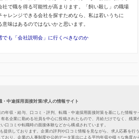
会社で職を得る可能性が高まります。「飼い殺し」の職場
チャレンジできる会社を探すためなら、私は若いうちに
る意味はあるのではないかと思います。
雪でも「会社説明会」に行くべきなのか
職・中途採用面接対策/求人の情報サイト
業の年収・給与、口コミ・評判、転職・中途採用面接対策を基にした情報サ
、有名企業に勤める社員を中心に投稿されたもので、月給だけでなく、残業
ない口コミや転職時の面接体験などから構成されています。
人も提供しております。企業の評判や口コミ情報を見ながら、求人応募を行
しており、企業の人事制度や公的データ算出による平均年収や様々な角度か