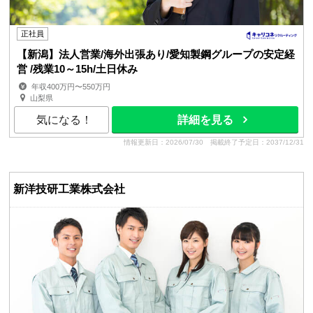
正社員
【新潟】法人営業/海外出張あり/愛知製鋼グループの安定経
営 /残業10～15h/土日休み
年収400万円〜550万円
山梨県
気になる！
詳細を見る
情報更新日：2026/07/30
掲載終了予定日：2037/12/31
新洋技研工業株式会社