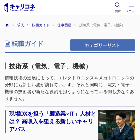
検索
メニュー
求人
転職ガイド
仕事図鑑
技術系（電気、電子、機械）
転職ガイド
カテゴリーリスト
技術系（電気、電子、機械）
情報技術の進展によって、エレクトロニクスやメカトロニクスの
分野にも新しい波が訪れています。それと同時に、電気・電子・
機械の技術者が新たな役割を担うようになっている例も少なくあ
りません。
現場DXを担う「製造業×IT」人材と
は？ 高収入を狙える新しいキャリ
アパス