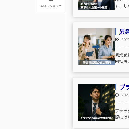
す。し
転職ランキング
異
20
異業種
向転換
ブ
20
ブラッ
際には