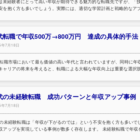
界は未経験者にとって高い年収が期待できる魅力的な転職先ですが、「
安を抱く方も多いでしょう。実際には、適切な学習計画と戦略的なアプロ
0代転職で年収500万→800万円 達成の具体的手法
25年7月18日
は転職市場において最も価値の高い年代と言われていますが、同時に年
キャリアの将来を考えると、転職による大幅な年収向上は重要な選択肢と
0代の未経験転職 成功パターンと年収アップ事例
25年7月18日
での未経験転職は「年収が下がるのでは」という不安を抱く方も多いで
収アップを実現している事例が数多く存在します。 未経験転職で年収を