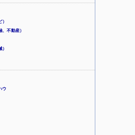
ど）
融、不動産）
械）
ハウ