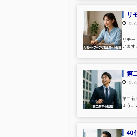
リ
20
リモー
います
第
20
第二新
ょう。
4