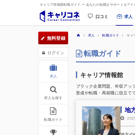
キャリア情報館転職ガイド 〜 あなたの転職をサポート＆アド
口コミ
求人
求人
転職ガイド
キャ
無料登録
転職ガイド
ログイン
キャリア情報館
求人
ブラック企業問題、年収アッ
形成や転職・再就職に役立て
求人を探す
地
20
転職ガイド
地方の