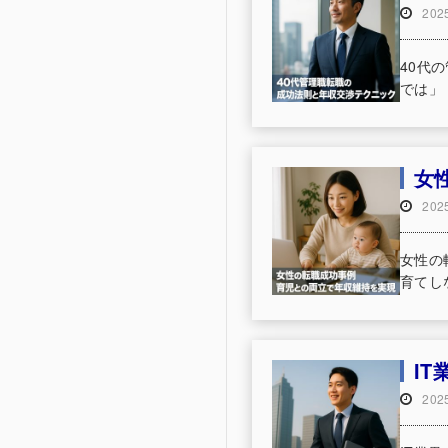
20
40代
では」
女
20
女性の
育てし
I
20