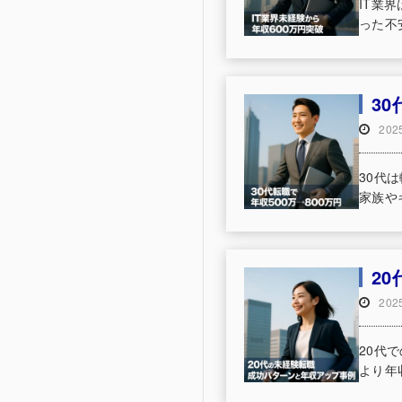
IT業
った不
3
20
30代
家族や
2
20
20代
より年