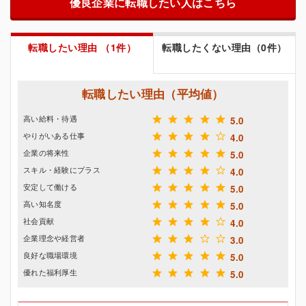
優良企業に転職したい人はこちら
転職したい理由 （1件）
転職したくない理由（0件）
転職したい理由（平均値）
高い給料・待遇
5.0
やりがいある仕事
4.0
企業の将来性
5.0
スキル・経験にプラス
4.0
安定して働ける
5.0
高い知名度
5.0
社会貢献
4.0
企業理念や経営者
3.0
良好な職場環境
5.0
優れた福利厚生
5.0