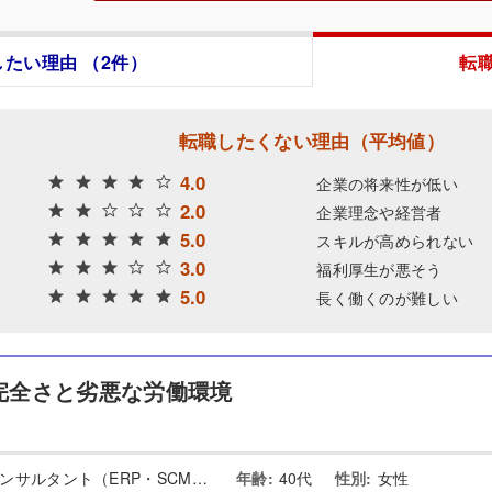
たい理由 （2件）
転
転職したくない理由（平均値）
4.0
企業の将来性が低い
2.0
企業理念や経営者
5.0
スキルが高められない
3.0
福利厚生が悪そう
5.0
長く働くのが難しい
完全さと劣悪な労働環境
パッケージ導入コンサルタント（ERP・SCM・CRM等）
年齢:
40代
性別:
女性