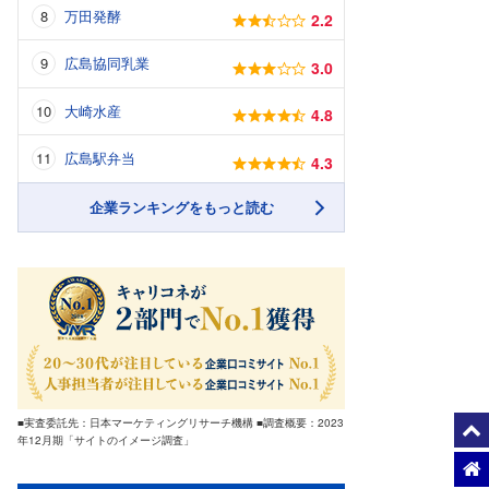
万田発酵
2.2
広島協同乳業
3.0
大崎水産
4.8
広島駅弁当
4.3
企業ランキングをもっと読む
■実査委託先：日本マーケティングリサーチ機構 ■調査概要：2023
年12月期「サイトのイメージ調査」