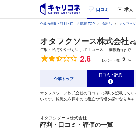
口コミ
求人
企業の年収・評判・口コミ情報 TOP
食料品
オタフクソ
オタフクソース株式会社
の
年収・給与ややりがい、出世コース、退職理由まで
総合評価
2.8
2
レポート数
件
口コミ・評判
企業トップ
1
オタフクソース株式会社の口コミ・評判を記載してい
います。転職先を探すのに役立つ情報を探すならキャ
オタフクソース株式会社
評判・口コミ・評価の一覧