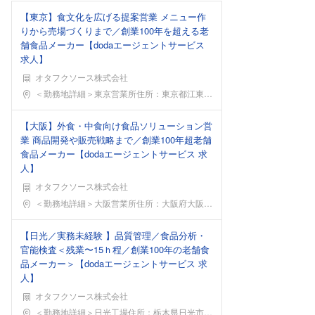
【東京】食文化を広げる提案営業 メニュー作
りから売場づくりまで／創業100年を超える老
舗食品メーカー【dodaエージェントサービス
求人】
オタフクソース株式会社
勤務地
＜勤務地詳細＞東京営業所住所：東京都江東区木場5丁
【大阪】外食・中食向け食品ソリューション営
業 商品開発や販売戦略まで／創業100年超老舗
食品メーカー【dodaエージェントサービス 求
人】
オタフクソース株式会社
勤務地
＜勤務地詳細＞大阪営業所住所：大阪府大阪市西区江戸
【日光／実務未経験 】品質管理／食品分析・
官能検査＜残業〜15ｈ程／創業100年の老舗食
品メーカー＞【dodaエージェントサービス 求
人】
オタフクソース株式会社
勤務地
＜勤務地詳細＞日光工場住所：栃木県日光市木和田島3