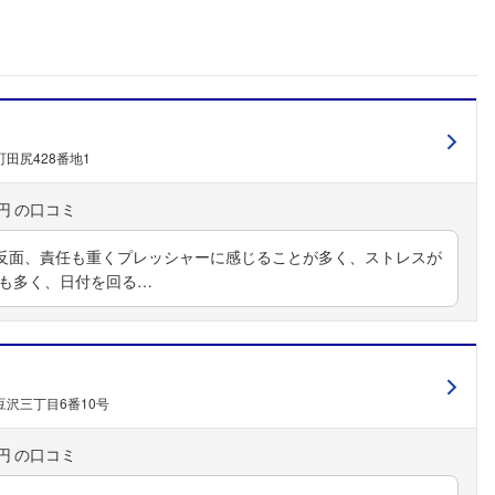
こちらの企業もフォローしませんか？
田尻428番地1
円
反面、責任も重くプレッシャーに感じることが多く、ストレスが
業も多く、日付を回る…
沢三丁目6番10号
円