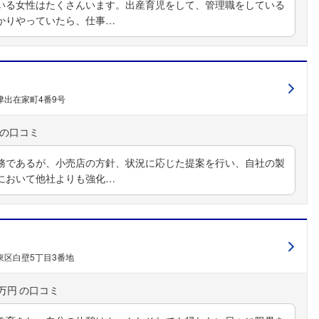
いる女性はたくさんいます。出産育児をして、管理職をしている
かりやっていたら、仕事…
津出在家町4番9号
務であるが、小売店の方針、状況に応じた提案を行い、自社の製
において他社よりも強化…
東区白壁5丁目3番地
0万円