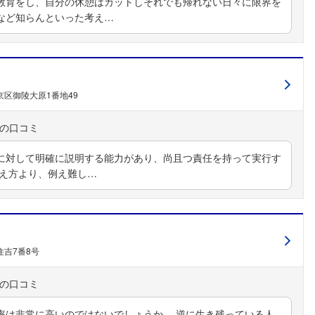
教育をし、自分の休憩はカットしそれでも帰れない日々に限界を
など知らんといった考え…
区御陵大原1番地49
対して明確に説明する能力があり、尚且つ責任を持って実行す
え方より、例え難し…
吉7番8号
率は非常に高いのではないでしょうか。 逆に生き残っている人