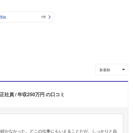
理由
1件
新着順
正社員
年収250万円
の口コミ
が続かなかった。どこの仕事にもいえることだが、しっかりと自