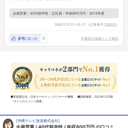
企画営業
40代前半性
正社員
年収800万円
2013年度
投稿日:
2013-05-07
（記事番号:
358551
）
参考になった
0
不適切な投稿として報告
■実査委託先：日本マーケティングリサーチ機構 ■調査概要：2023年12月期
「サイトのイメージ調査」
[
沖縄テレビ放送株式会社
]
企画営業
40代前半性
年収800万円
の口コミ