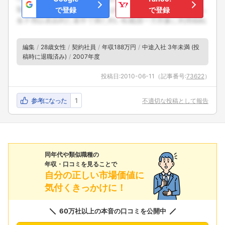
で登録
で登録
編集
28歳女性
契約社員
年収188万円
中途入社 3年未満 (投
稿時に退職済み)
2007年度
投稿日:
2010-06-11
（記事番号:
73622
）
参考になった
1
不適切な投稿として報告
同年代や類似職種の
年収・口コミを見ることで
自分の正しい市場価値に
気付くきっかけに！
60万社以上の本音の口コミを公開中