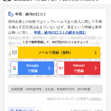
年収・給与の口コミ
県内企業との比較ではトップレベルであり収入に関して不満
を漏らす正社員はあまりいないはず。査定という明確な基準
は無いに等し ...
年収・給与の口コミの続きを読む
１分で無料登録して、60万社の口コミをチェック
メールで登録（無料）
Google
Yahoo!
で登録
で登録
企画営業
40代前半性
正社員
年収800万円
2013年度
投稿日:
2013-05-07
（記事番号:
358550
）
参考になった
0
不適切な投稿として報告