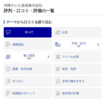
沖縄テレビ放送株式会社
評判・口コミ・評価の一覧
テーマから口コミを絞り込む
すべて
出世
年収・給与
退職理由
1件
働く環境
ライバル企業
3件
残業・休日出勤
長所・短所
やりがい
女性の働きやすさ
転職後のギャップ
経営者の評価