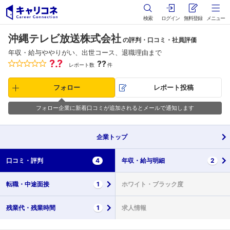
検索
ログイン
無料登録
メニュー
沖縄テレビ放送株式会社
の評判・口コミ・社員評価
年収・給与ややりがい、出世コース、退職理由まで
?.?
??
レポート数
件
フォロー
レポート投稿
フォロー企業に新着口コミが追加されるとメールで通知します
企業
トップ
口コミ・
評判
4
年収・
給与明細
2
転職・
中途面接
1
ホワイト・
ブラック度
残業代・
残業時間
1
求人情報