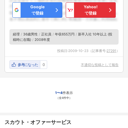
Google
Yahoo!
で登録
で登録
フォローしました
経理
36歳男性
正社員
年収655万円
新卒入社 10年以上 (投
こちらの企業もフォローしませんか？
稿時に在職)
2008年度
投稿日:
2009-10-23
（記事番号:
27291
）
参考になった
0
不適切な投稿として報告
1〜4
件表示
（全4件中）
スカウト・オファーサービス