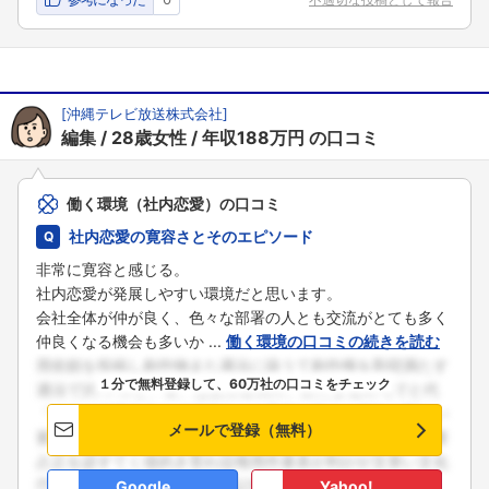
[
沖縄テレビ放送株式会社
]
編集
28歳女性
年収188万円
の口コミ
働く環境（社内恋愛）の口コミ
社内恋愛の寛容さとそのエピソード
非常に寛容と感じる。
社内恋愛が発展しやすい環境だと思います。
会社全体が仲が良く、色々な部署の人とも交流がとても多く
仲良くなる機会も多いか ...
働く環境の口コミの続きを読む
１分で無料登録して、60万社の口コミをチェック
メールで登録（無料）
Google
Yahoo!