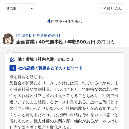
絞り込み
新着順
4
件中 1〜4件を表示
[
沖縄テレビ放送株式会社
]
企画営業
40代前半性
年収800万円
の口コミ
働く環境（社内恋愛）の口コミ
社内恋愛の寛容さとそのエピソード
割と寛容と感じる。
懇親会が頻繁にあり、きっかけには恵まれているのかも。ま
た派遣社員や契約社員、アルバイトとして結構な数の若い女
性が入れ替わり立ち替わり入ってくることもあり、社内で出
逢い、そのまま結婚するケースも良くある。上の世代ほどそ
の傾向が強かったせいなのか、社内恋愛をとがめる文化は全
くないと言えるだろう。ただ若い世代はそれをカッコ悪いと
感じるのか、極力外部の人間を探す傾向があるが、やっぱり
社内で落ち着く場合も散見される。